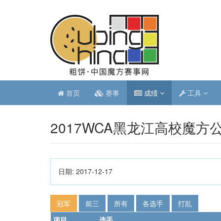
首页
赛事
成绩
工具
2017WCA黑龙江高校魔方
日期:
2017-12-17
冠军
前三
所有
各选手
打乱
项目
选手