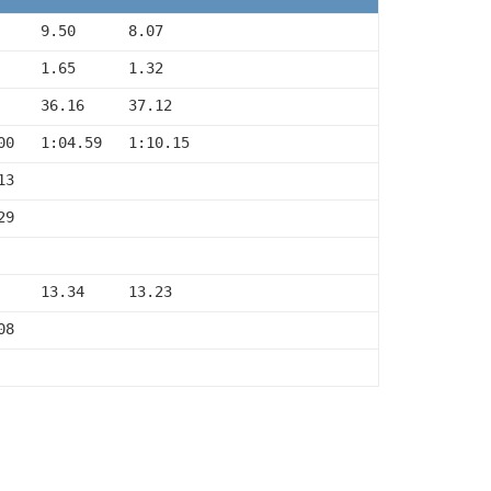
     9.50      8.07
     1.65      1.32
     36.16     37.12
00   1:04.59   1:10.15
13
29
     13.34     13.23
08