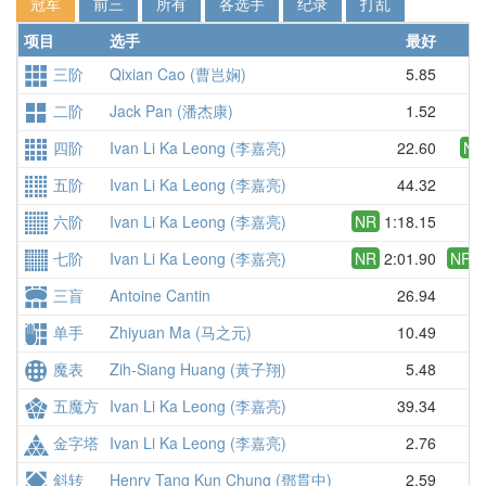
冠军
前三
所有
各选手
纪录
打乱
项目
选手
最好
三阶
Qixian Cao (曹岂娴)
5.85
二阶
Jack Pan (潘杰康)
1.52
四阶
Ivan Li Ka Leong (李嘉亮)
22.60
NR
五阶
Ivan Li Ka Leong (李嘉亮)
44.32
六阶
Ivan Li Ka Leong (李嘉亮)
NR
1:18.15
1
七阶
Ivan Li Ka Leong (李嘉亮)
NR
2:01.90
NR
2
三盲
Antoine Cantin
26.94
单手
Zhiyuan Ma (马之元)
10.49
魔表
Zih-Siang Huang (黃子翔)
5.48
五魔方
Ivan Li Ka Leong (李嘉亮)
39.34
金字塔
Ivan Li Ka Leong (李嘉亮)
2.76
斜转
Henry Tang Kun Chung (鄧貫中)
2.59