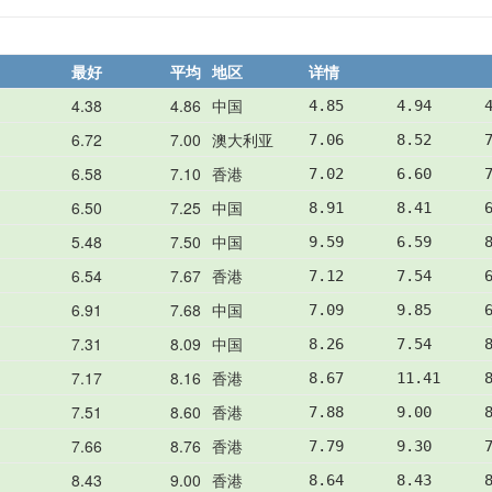
最好
平均
地区
详情
4.38
4.86
中国
4.85      4.94      
6.72
7.00
澳大利亚
7.06      8.52      
6.58
7.10
香港
7.02      6.60      
6.50
7.25
中国
8.91      8.41      
5.48
7.50
中国
9.59      6.59      
6.54
7.67
香港
7.12      7.54      
6.91
7.68
中国
7.09      9.85      
7.31
8.09
中国
8.26      7.54      
7.17
8.16
香港
8.67      11.41     
7.51
8.60
香港
7.88      9.00      
7.66
8.76
香港
7.79      9.30      
8.43
9.00
香港
8.64      8.43      