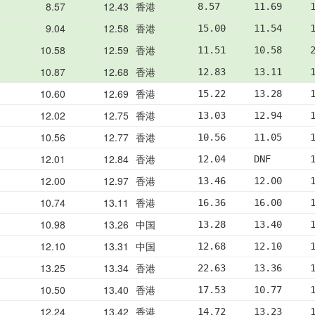
8.57
12.43
香港
8.57      11.69     
9.04
12.58
香港
15.00     11.54     
10.58
12.59
香港
11.51     10.58     
10.87
12.68
香港
12.83     13.11     
10.60
12.69
香港
15.22     13.28     
12.02
12.75
香港
13.03     12.94     
10.56
12.77
香港
10.56     11.05     
12.01
12.84
香港
12.04     DNF       
12.00
12.97
香港
13.46     12.00     
10.74
13.11
香港
16.36     16.00     
10.98
13.26
中国
13.28     13.40     
12.10
13.31
中国
12.68     12.10     
13.25
13.34
香港
22.63     13.36     
10.50
13.40
香港
17.53     10.77     
12.24
13.42
香港
14.72     13.23     