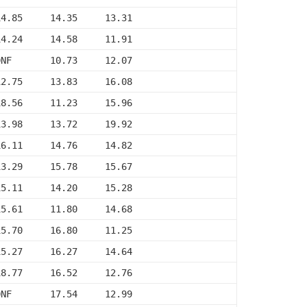
14.85     14.35     13.31
14.24     14.58     11.91
DNF       10.73     12.07
12.75     13.83     16.08
18.56     11.23     15.96
13.98     13.72     19.92
16.11     14.76     14.82
13.29     15.78     15.67
15.11     14.20     15.28
15.61     11.80     14.68
15.70     16.80     11.25
15.27     16.27     14.64
18.77     16.52     12.76
DNF       17.54     12.99