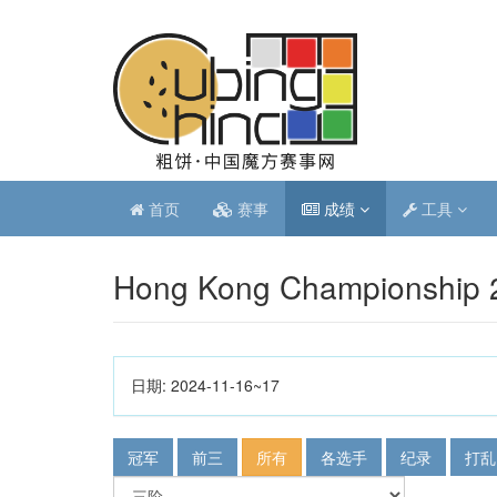
首页
赛事
成绩
工具
Hong Kong Championship 
日期:
2024-11-16~17
冠军
前三
所有
各选手
纪录
打乱