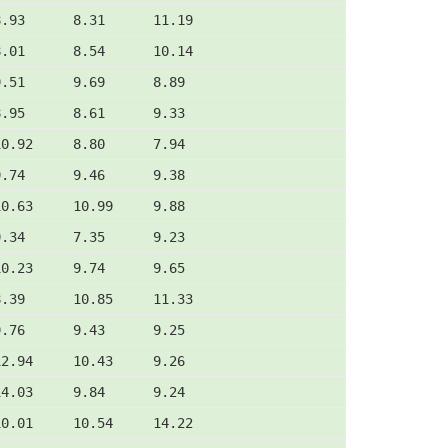
8.93      8.31      11.19
8.01      8.54      10.14
9.51      9.69      8.89
8.95      8.61      9.33
10.92     8.80      7.94
9.74      9.46      9.38
10.63     10.99     9.88
9.34      7.35      9.23
10.23     9.74      9.65
8.39      10.85     11.33
9.76      9.43      9.25
12.94     10.43     9.26
14.03     9.84      9.24
10.01     10.54     14.22