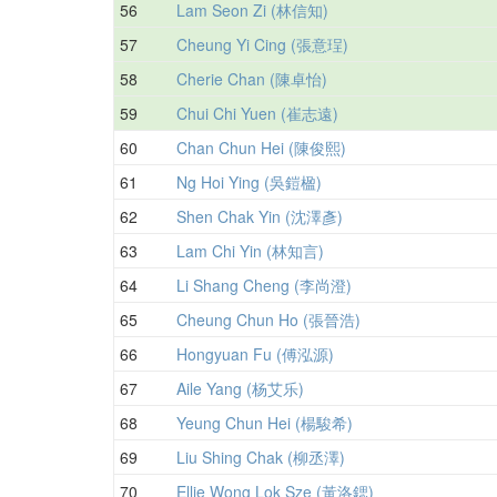
56
Lam Seon Zi (林信知)
57
Cheung Yi Cing (張意珵)
58
Cherie Chan (陳卓怡)
59
Chui Chi Yuen (崔志遠)
60
Chan Chun Hei (陳俊熙)
61
Ng Hoi Ying (吳鎧楹)
62
Shen Chak Yin (沈澤彥)
63
Lam Chi Yin (林知言)
64
Li Shang Cheng (李尚澄)
65
Cheung Chun Ho (張晉浩)
66
Hongyuan Fu (傅泓源)
67
Aile Yang (杨艾乐)
68
Yeung Chun Hei (楊駿希)
69
Liu Shing Chak (柳丞澤)
70
Ellie Wong Lok Sze (黃洛鍶)