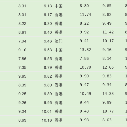
8.31
9.13
中国
8.80      9.65      
8.01
9.17
香港
11.74     8.82      
8.22
9.30
香港
8.22      9.49      
8.61
9.40
香港
9.92      11.42     
7.94
9.46
澳门
9.41      10.17     
9.16
9.53
中国
13.32     9.16      
7.86
9.55
香港
7.86      8.14      
7.35
9.79
香港
10.79     12.65     
9.65
9.82
香港
9.90      9.83      
8.39
9.89
香港
9.47      9.34      
9.25
9.89
香港
10.49     14.33     
9.26
9.95
香港
9.44      9.99      
9.24
10.01
香港
9.43      10.77     
8.63
10.16
香港
9.93      8.63      