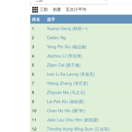
三阶 初赛 五次计平均
排名
选手
1
Xuanyi Geng (耿暄一)
2
Caden Ng
3
Yang Pin Xiu (楊品修)
4
Jiazhou Li (李佳洲)
5
Zijian Cai (蔡子健)
6
Ivan Li Ka Leong (李嘉亮)
7
Yitang Zhang (张艺棠)
8
Zhiyuan Ma (马之元)
9
Lai Pak Kiu (賴柏喬)
10
Chan Ho Hin (陳?軒)
11
Jake Lau Chiu Him (劉朝謙)
12
Timothy Kong Wing Sum (江永琛)