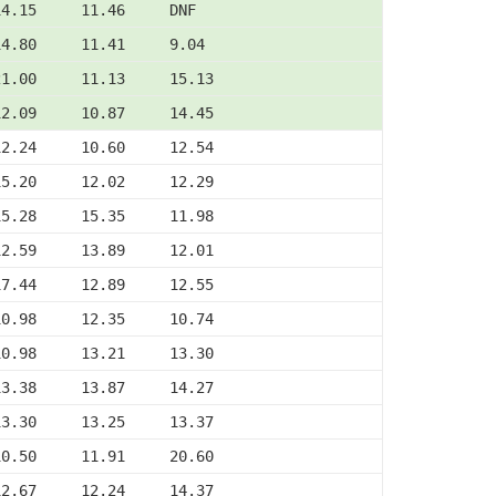
14.15     11.46     DNF
14.80     11.41     9.04
21.00     11.13     15.13
12.09     10.87     14.45
12.24     10.60     12.54
15.20     12.02     12.29
15.28     15.35     11.98
12.59     13.89     12.01
17.44     12.89     12.55
10.98     12.35     10.74
10.98     13.21     13.30
13.38     13.87     14.27
13.30     13.25     13.37
10.50     11.91     20.60
12.67     12.24     14.37