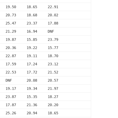
   19.50     18.65     22.91
   20.73     18.68     20.02
   25.47     23.37     17.88
   21.29     16.94     DNF
   19.87     15.85     23.79
   20.36     19.22     15.77
   22.87     19.11     18.70
   17.59     17.24     23.12
   22.53     17.72     21.52
   DNF       20.08     20.57
   19.17     19.34     21.97
   23.87     15.35     18.27
   17.87     21.36     20.20
   25.26     20.94     18.65