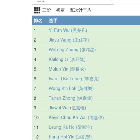
三阶 初赛 五次计平均
排名
选手
1
Yi-Fan Wu (吳亦凡)
2
Jiayu Wang (王佳宇)
3
Weixing Zhang (张炜星)
4
Kailong Li (李开隆)
5
Mulun Yin (阴目仑)
6
Ivan Li Ka Leong (李嘉亮)
7
Wong Kin Lok (黃健樂)
8
Tairan Zhong (钟泰然)
9
Jiawei Wu (伍嘉维)
10
Kevin Chau Ka Wai (周嘉偉)
11
Leung Ka Ho (梁家浩)
12
Fung Hoi Yin (馮凱賢)