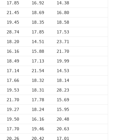
   17.85     16.92     14.38
   21.45     18.69     16.80
   19.45     18.35     18.58
   28.74     17.85     17.53
   18.20     14.51     23.71
   16.16     15.88     21.70
   18.49     17.13     19.99
   17.14     21.54     14.53
   17.66     18.32     18.14
   19.53     18.31     28.23
   21.70     17.78     15.69
   19.27     18.24     15.95
   19.50     16.16     20.48
   17.70     19.46     20.63
   20.26     20.42     17.01