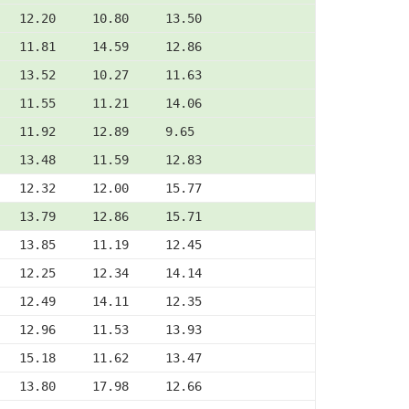
   12.20     10.80     13.50
   11.81     14.59     12.86
   13.52     10.27     11.63
   11.55     11.21     14.06
   11.92     12.89     9.65
   13.48     11.59     12.83
   12.32     12.00     15.77
   13.79     12.86     15.71
   13.85     11.19     12.45
   12.25     12.34     14.14
   12.49     14.11     12.35
   12.96     11.53     13.93
   15.18     11.62     13.47
   13.80     17.98     12.66