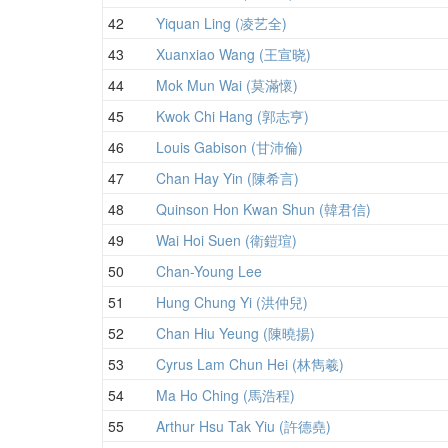
42
Yiquan Ling (凌艺全)
43
Xuanxiao Wang (王宣晓)
44
Mok Mun Wai (莫滿懷)
45
Kwok Chi Hang (郭志亨)
46
Louis Gabison (甘沛倫)
47
Chan Hay Yin (陳希言)
48
Quinson Hon Kwan Shun (韓君信)
49
Wai Hoi Suen (衛鎧瑄)
50
Chan-Young Lee
51
Hung Chung Yi (洪仲兒)
52
Chan Hiu Yeung (陳曉揚)
53
Cyrus Lam Chun Hei (林雋羲)
54
Ma Ho Ching (馬浩程)
55
Arthur Hsu Tak Yiu (許德堯)