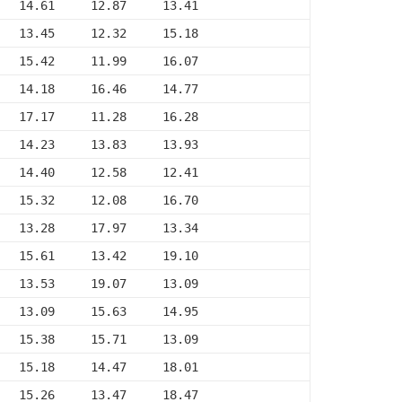
   14.61     12.87     13.41
   13.45     12.32     15.18
   15.42     11.99     16.07
   14.18     16.46     14.77
   17.17     11.28     16.28
   14.23     13.83     13.93
   14.40     12.58     12.41
   15.32     12.08     16.70
   13.28     17.97     13.34
   15.61     13.42     19.10
   13.53     19.07     13.09
   13.09     15.63     14.95
   15.38     15.71     13.09
   15.18     14.47     18.01
   15.26     13.47     18.47