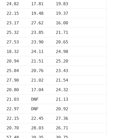
   24.82     17.81     19.83
   22.15     19.48     19.37
   23.17     27.62     16.00
   25.32     23.85     21.71
   27.53     23.90     20.65
   18.32     24.11     24.98
   20.94     21.51     25.20
   25.84     20.76     23.43
   27.90     21.02     21.54
   20.80     17.04     24.32
   21.03     DNF       21.13
   22.97     DNF       20.92
   22.15     22.45     27.36
   20.70     28.03     26.71
   57.48     20.35     30.75