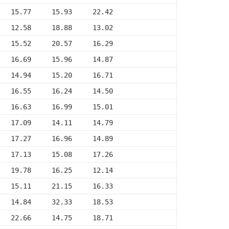
   15.77     15.93     22.42
   12.58     18.88     13.02
   15.52     20.57     16.29
   16.69     15.96     14.87
   14.94     15.20     16.71
   16.55     16.24     14.50
   16.63     16.99     15.01
   17.09     14.11     14.79
   17.27     16.96     14.89
   17.13     15.08     17.26
   19.78     16.25     12.14
   15.11     21.15     16.33
   14.84     32.33     18.53
   22.66     14.75     18.71