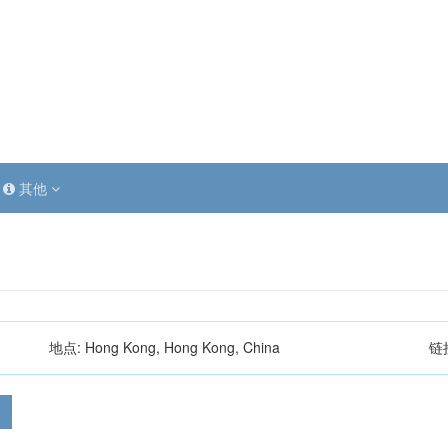
其他
7
地点:
Hong Kong, Hong Kong, China
链