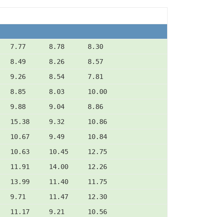
   7.77      8.78      8.30
   8.49      8.26      8.57
   9.26      8.54      7.81
   8.85      8.03      10.00
   9.88      9.04      8.86
   15.38     9.32      10.86
   10.67     9.49      10.84
   10.63     10.45     12.75
   11.91     14.00     12.26
   13.99     11.40     11.75
   9.71      11.47     12.30
   11.17     9.21      10.56