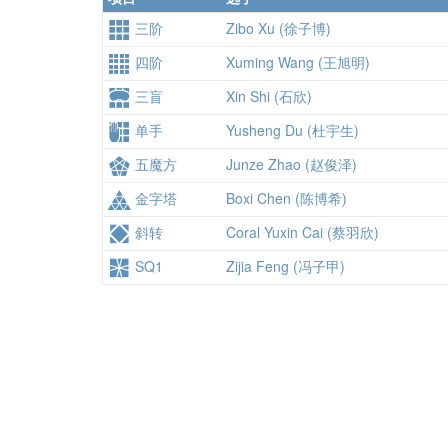
三阶
Zibo Xu (徐子博)
四阶
Xuming Wang (王旭明)
三盲
Xin Shi (石欣)
单手
Yusheng Du (杜宇生)
五魔方
Junze Zhao (赵俊泽)
金字塔
Boxi Chen (陈博希)
斜转
Coral Yuxin Cai (蔡羽欣)
SQ1
Zijia Feng (冯子甲)