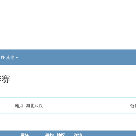
其他
季赛
地点:
湖北武汉
链
最好
平均
地区
详情