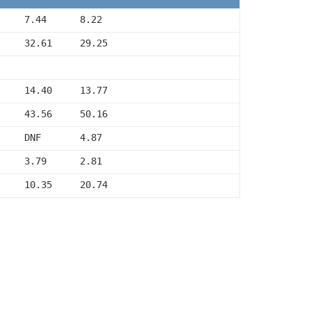
     7.44      8.22
     32.61     29.25
     14.40     13.77
     43.56     50.16
     DNF       4.87
     3.79      2.81
     10.35     20.74