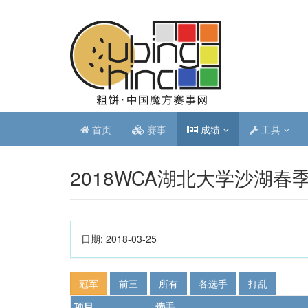
首页
赛事
成绩
工具
2018WCA湖北大学沙湖春
日期:
2018-03-25
冠军
前三
所有
各选手
打乱
项目
选手