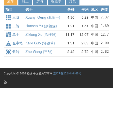
冠军
前三
所有
各选手
打乱
项目
选手
最好
平均
地区
详情
三阶
Xuanyi Geng (耿暄一)
4.30
5.29
中国
7.37  
二阶
Hansen Yu (余翰森)
1.21
1.51
中国
1.69  
单手
Zixiong Xu (徐梓雄)
11.17
12.07
中国
12.74 
金字塔
Kaixi Guo (郭铠希)
1.91
2.09
中国
2.00  
斜转
Zhe Wang (王喆)
2.42
2.72
中国
2.82  
Copyright @ 2026 粗饼·中国魔方赛事网
京ICP备2021016168号