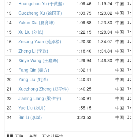
12
Huangchao Yu (于黄超)
1:09.46
1:19.24
中国
1:29
13
Guozheng Xu (徐国正)
1:03.75
1:20.02
中国
1:27
14
Yukun Xia (夏育坤)
1:09.68
1:23.80
中国
1:09
15
Xu Liu (刘旭)
1:22.15
1:28.34
中国
1:25
16
Zesong Yuan (苑泽松)
1:20.30
1:34.07
中国
1:43
17
Zheng Li (李政)
1:18.40
1:34.84
中国
1:30
18
Xinye Wang (王鑫晔)
1:29.94
1:46.30
中国
1:46
19
Fang Qin (秦方)
1:32.11
中国
1:32
20
Yang Liu (刘洋)
1:40.31
中国
1:42
21
Xuezhong Zheng (郑学仲)
1:46.25
中国
1:46
22
Jianing Liang (梁佳宁)
1:50.91
中国
1:50
23
Yue Liu (刘月)
1:55.15
中国
1:55
24
Bin Li (李斌)
3:23.53
中国
3:23
五阶 决赛 五次计平均