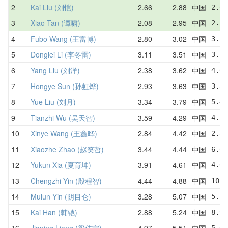
2
Kai Liu (刘恺)
2.66
2.88
中国
2.66
3
Xiao Tan (谭啸)
2.08
2.95
中国
2.15
4
Fubo Wang (王富博)
2.80
3.02
中国
3.13
5
Donglei Li (李冬雷)
3.11
3.51
中国
3.52
6
Yang Liu (刘洋)
2.38
3.62
中国
4.08
7
Hongye Sun (孙虹烨)
2.93
3.63
中国
3.80
8
Yue Liu (刘月)
3.34
3.79
中国
5.46
9
Tianzhi Wu (吴天智)
3.59
4.29
中国
4.52
10
Xinye Wang (王鑫晔)
2.84
4.42
中国
2.84
11
Xiaozhe Zhao (赵笑哲)
3.44
4.44
中国
6.68
12
Yukun Xia (夏育坤)
3.91
4.61
中国
4.65
13
Chengzhi Yin (殷程智)
4.44
4.88
中国
10.8
14
Mulun Yin (阴目仑)
3.28
5.07
中国
5.28
15
Kai Han (韩铠)
2.88
5.24
中国
8.97
16
Jianing Liang (梁佳宁)
4.97
5.51
中国
5.06