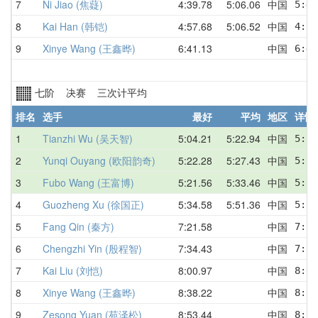
7
Ni Jiao (焦薿)
4:39.78
5:06.06
中国
5:43
8
Kai Han (韩铠)
4:57.68
5:06.52
中国
4:58
9
Xinye Wang (王鑫晔)
6:41.13
中国
6:41
七阶 决赛 三次计平均
排名
选手
最好
平均
地区
详情
1
Tianzhi Wu (吴天智)
5:04.21
5:22.94
中国
5:24
2
Yunqi Ouyang (欧阳韵奇)
5:22.28
5:27.43
中国
5:23
3
Fubo Wang (王富博)
5:21.56
5:33.46
中国
5:26
4
Guozheng Xu (徐国正)
5:34.58
5:51.36
中国
5:34
5
Fang Qin (秦方)
7:21.58
中国
7:21
6
Chengzhi Yin (殷程智)
7:34.43
中国
7:34
7
Kai Liu (刘恺)
8:00.97
中国
8:00
8
Xinye Wang (王鑫晔)
8:38.22
中国
8:38
9
Zesong Yuan (苑泽松)
8:53.44
中国
8:53