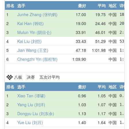
排名
选手
最好
平均
地区
详情
1
Junhe Zhang (张钧鹤)
17.00
19.75
中国
18.0
2
Kai Han (韩铠)
19.00
24.46
中国
20.7
3
Mulun Yin (阴目仑)
33.91
46.01
中国
2:19
4
Kai Liu (刘恺)
33.43
51.29
中国
53.7
5
Jian Wang (王坚)
47.18
1:01.98
中国
1:37
6
Chengzhi Yin (殷程智)
1:09.90
中国
1:09
八板 决赛 五次计平均
排名
选手
最好
平均
地区
详情
1
Xiao Tan (谭啸)
0.96
1.05
中国
0.96
2
Yang Liu (刘洋)
1.03
1.07
中国
1.08
3
Dongyu Liu (刘东余)
1.13
1.17
中国
1.19
4
Yue Liu (刘月)
1.40
1.64
中国
1.59