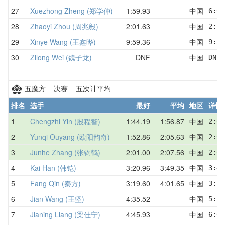
27
Xuezhong Zheng (郑学仲)
1:59.93
中国
6:00
28
Zhaoyi Zhou (周兆毅)
2:01.63
中国
2:35
29
Xinye Wang (王鑫晔)
9:59.36
中国
9:59
30
Zilong Wei (魏子龙)
DNF
中国
DNF 
五魔方 决赛 五次计平均
排名
选手
最好
平均
地区
详情
1
Chengzhi Yin (殷程智)
1:44.19
1:56.87
中国
2:04
2
Yunqi Ouyang (欧阳韵奇)
1:52.86
2:05.63
中国
2:09
3
Junhe Zhang (张钧鹤)
2:01.00
2:07.56
中国
2:02
4
Kai Han (韩铠)
3:20.96
3:49.35
中国
3:45
5
Fang Qin (秦方)
3:19.60
4:01.65
中国
3:55
6
Jian Wang (王坚)
4:35.52
中国
5:19
7
Jianing Liang (梁佳宁)
4:45.93
中国
6:03