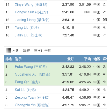
14
Xinye Wang (王鑫晔)
2:37.90
3:01.59
中国
2:37
15
Hongye Sun (孙虹烨)
2:41.66
DNF
中国
2:41
16
Jianing Liang (梁佳宁)
3:54.18
中国
DNF 
17
Yang Liu (刘洋)
4:10.19
中国
4:10
18
Jialin Liu (刘佳琳)
7:27.48
中国
7:27
六阶 决赛 三次计平均
排名
选手
最好
平均
地区
详情
1
Fubo Wang (王富博)
3:42.83
3:48.22
中国
3:56
2
Guozheng Xu (徐国正)
3:57.81
4:10.84
中国
4:16
3
Fang Qin (秦方)
4:19.02
4:25.45
中国
4:28
4
Kai Liu (刘恺)
4:24.75
4:49.21
中国
4:24
5
Zesong Yuan (苑泽松)
4:48.47
4:58.90
中国
4:58
6
Chengzhi Yin (殷程智)
4:57.75
5:05.71
中国
4:57