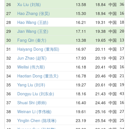
26
Xu Liu (刘旭)
13.58
18.84
中国
36.3
27
Hao Zhang (张昊)
15.30
18.94
中国
16.6
28
Hao Wang (王皓)
16.21
19.31
中国
18.6
29
Jian Wang (王坚)
17.11
19.38
中国
20.0
30
Fang Qin (秦方)
13.38
19.65
中国
13.3
31
Haiyang Dong (董海阳)
16.97
20.11
中国
17.9
32
Jun Zhao (赵军)
17.93
20.19
中国
23.4
33
Weilisi (伟力斯)
16.18
20.41
中国
16.1
34
Haotian Dong (董浩天)
16.78
20.46
中国
21.1
35
Yang Liu (刘洋)
19.27
20.61
中国
19.3
36
Dongyu Liu (刘东余)
18.16
21.43
中国
43.8
37
Shuai Shi (师帅)
16.40
24.46
中国
16.4
38
Weinan Li (李伟楠)
19.61
25.16
中国
27.0
39
Yinglin Chen (陈瑛琳)
23.19
25.54
中国
25.5