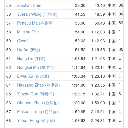
55
Xiaotian Chen
38.30
42.40
中国
38.3
56
Yueran Wang (王悦然)
41.53
48.39
中国
DNF 
57
Pengyu Ma (麻鹏宇)
35.06
50.48
中国
59.5
58
Minshu Che
54.06
1:12.63
中国
1:01
59
Qiwei Li
52.03
1:12.96
中国
1:04
60
Da An (安达)
51.52
1:19.35
中国
DNF 
61
Hong Liu (刘红)
1:08.84
1:21.03
中国
1:26
62
Hongkai Mu (牟泓恺)
1:14.84
1:22.14
中国
1:45
63
Erwei Xu (徐尔唯)
1:00.34
1:23.10
中国
1:29
64
Haozang Zhao (张湛露)
1:14.88
1:23.55
中国
1:16
65
Xinzhu Guo (郭馨竹)
1:20.15
1:32.71
中国
3:02
66
Chenbai Zhao (赵陈柏)
1:20.00
1:59.00
中国
1:20
67
Pinkuan Tong (佟品宽)
1:59.65
2:16.91
中国
1:59
68
Yuhan Peng (彭宇晗)
1:06.93
2:24.31
中国
1:22