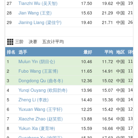
27
Tianzhi Wu (吴天智)
17.50
19.62
中国
19.9
28
Jian Wang (王坚)
15.63
21.29
中国
21.4
29
Jianing Liang (梁佳宁)
19.40
21.71
中国
26.5
三阶 决赛 五次计平均
排名
选手
最好
平均
地区
详情
1
Mulun Yin (阴目仑)
10.46
11.72
中国
11.2
2
Fubo Wang (王富博)
11.65
14.91
中国
11.6
3
Dongdong Qu (曲冬冬)
12.36
15.02
中国
12.3
4
Yunqi Ouyang (欧阳韵奇)
13.96
15.07
中国
14.3
5
Zheng Li (李政)
14.40
15.36
中国
14.7
6
Yuxuan Wang (王宇轩)
12.25
15.42
中国
12.2
7
Xiaozhe Zhao (赵笑哲)
13.88
16.54
中国
13.8
8
Yukun Xia (夏育坤)
15.59
16.66
中国
17.0
9
Guozheng Xu (徐国正)
15.30
17.63
中国
18.0