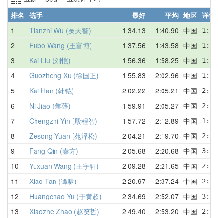
排名
选手
最好
平均
地区
详情
1
Tianzhi Wu (吴天智)
1:34.13
1:40.90
中国
1:54
2
Fubo Wang (王富博)
1:37.56
1:43.58
中国
1:53
3
Kai Liu (刘恺)
1:56.36
1:58.25
中国
1:57
4
Guozheng Xu (徐国正)
1:55.83
2:02.96
中国
1:55
5
Kai Han (韩铠)
2:02.22
2:05.21
中国
2:34
6
Ni Jiao (焦薿)
1:59.91
2:05.27
中国
2:09
7
Chengzhi Yin (殷程智)
1:57.72
2:12.89
中国
1:57
8
Zesong Yuan (苑泽松)
2:04.21
2:19.70
中国
2:32
9
Fang Qin (秦方)
2:05.68
2:20.68
中国
3:06
10
Yuxuan Wang (王宇轩)
2:09.28
2:21.65
中国
2:35
11
Xiao Tan (谭啸)
2:20.97
2:37.24
中国
2:20
12
Huangchao Yu (于黄超)
2:34.69
2:52.07
中国
3:08
13
Xiaozhe Zhao (赵笑哲)
2:49.40
2:53.20
中国
2:49