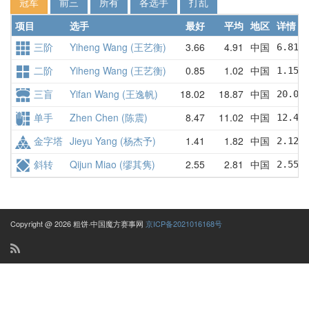
冠军
前三
所有
各选手
打乱
项目
选手
最好
平均
地区
详情
三阶
Yiheng Wang (王艺衡)
3.66
4.91
中国
6.81 
二阶
Yiheng Wang (王艺衡)
0.85
1.02
中国
1.15 
三盲
Yifan Wang (王逸帆)
18.02
18.87
中国
20.05
单手
Zhen Chen (陈震)
8.47
11.02
中国
12.44
金字塔
Jieyu Yang (杨杰予)
1.41
1.82
中国
2.12 
斜转
Qijun Miao (缪其隽)
2.55
2.81
中国
2.55 
Copyright @ 2026 粗饼·中国魔方赛事网
京ICP备2021016168号