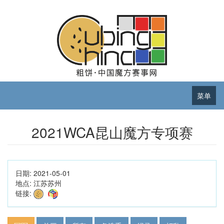
菜单
2021WCA昆山魔方专项赛
日期:
2021-05-01
地点:
江苏苏州
链接: