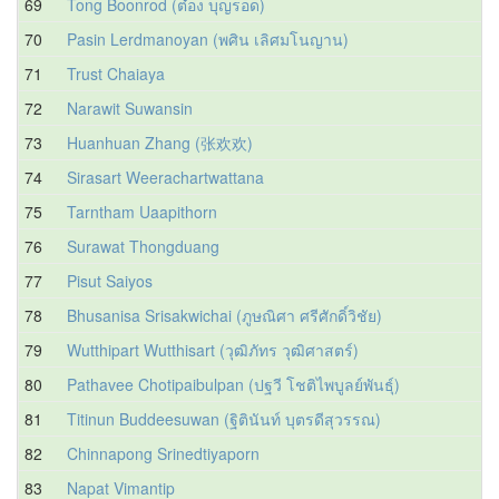
69
Tong Boonrod (ต๋อง บุญรอด)
70
Pasin Lerdmanoyan (พศิน เลิศมโนญาน)
71
Trust Chaiaya
72
Narawit Suwansin
73
Huanhuan Zhang (张欢欢)
74
Sirasart Weerachartwattana
75
Tarntham Uaapithorn
76
Surawat Thongduang
77
Pisut Saiyos
78
Bhusanisa Srisakwichai (ภูษณิศา ศรีศักดิ์วิชัย)
79
Wutthipart Wutthisart (วุฒิภัทร วุฒิศาสตร์)
80
Pathavee Chotipaibulpan (ปฐวี โชติไพบูลย์พันธุ์)
81
Titinun Buddeesuwan (ฐิตินันท์ บุตรดีสุวรรณ)
82
Chinnapong Srinedtiyaporn
83
Napat Vimantip