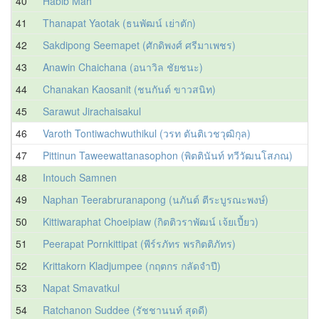
40
Habib Mah
41
Thanapat Yaotak (ธนพัฒน์ เย่าตัก)
42
Sakdipong Seemapet (ศักดิพงศ์ ศรีมาเพชร)
43
Anawin Chaichana (อนาวิล ชัยชนะ)
44
Chanakan Kaosanit (ชนกันต์ ขาวสนิท)
45
Sarawut Jirachaisakul
46
Varoth Tontiwachwuthikul (วรท ตันติเวชวุฒิกุล)
47
Pittinun Taweewattanasophon (พิตตินันท์ ทวีวัฒนโสภณ)
48
Intouch Samnen
49
Naphan Teerabruranapong (นภันต์ ตีระบูรณะพงษ์)
50
Kittiwaraphat Choeipiaw (กิตติวราพัฒน์ เจ้ยเปี้ยว)
51
Peerapat Pornkittipat (พีร์รภัทร พรกิตติภัทร)
52
Krittakorn Kladjumpee (กฤตกร กลัดจำปี)
53
Napat Smavatkul
54
Ratchanon Suddee (รัชชานนท์ สุดดี)