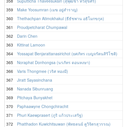
358
Suputticha Thaveesuksiri (สุพุฒิชา ทวีสุขศิริ)
359
Make Yoosumran (เมฆ อยู่สำราญ)
360
Thethachpan Atimokhakul (ธีธัชพาน อธิโมกขกุล)
361
Proudpetcharat Chumpawal
362
Darin Chen
363
Kittinat Lamoon
364
Yossapat Benjarattanasirichot (ยศภัทร เบญจรัตนสิริโชติ)
365
Noraphat Donhongsa (นรภัทร ดอนหงษา)
366
Varis Thongmee (วริศ ทองมี)
367
Jiratt Sayasinchana
368
Nanada Sibunruang
369
Pitchaya Bunyakhet
370
Paphaawyne Chongchirachit
371
Phuri Kaewprasert (ภูริ แก้วประเสริฐ)
372
Phatthadon Kuwichitsuwan (พัทธดนย์ คูวิจิตรสุวรรณ)