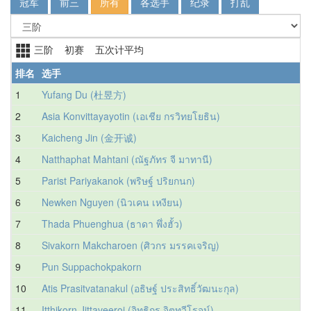
冠军
前三
所有
各选手
纪录
打乱
三阶 初赛 五次计平均
排名
选手
1
Yufang Du (杜昱方)
2
Asia Konvittayayotin (เอเชีย กรวิทยโยธิน)
3
Kaicheng Jin (金开诚)
4
Natthaphat Mahtani (ณัฐภัทร จี มาทานี)
5
Parist Pariyakanok (พริษฐ์ ปริยกนก)
6
Newken Nguyen (นิวเคน เหงียน)
7
Thada Phuenghua (ธาดา พึ่งฮั้ว)
8
Sivakorn Makcharoen (ศิวกร มรรคเจริญ)
9
Pun Suppachokpakorn
10
Atis Prasitvatanakul (อธิษฐ์ ประสิทธิ์วัฒนะกุล)
11
Itthikorn Jittaveeroj (อิทธิกร จิตทวีโรจน์)