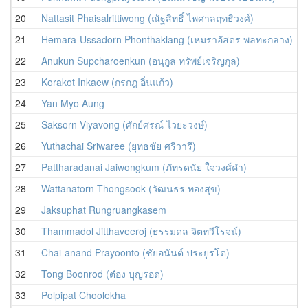
20
Nattasit Phaisalrittiwong (ณัฐสิทธิ์ ไพศาลฤทธิวงศ์)
21
Hemara-Ussadorn Phonthaklang (เหมราอัสดร พลทะกลาง)
22
Anukun Supcharoenkun (อนุกูล ทรัพย์เจริญกุล)
23
Korakot Inkaew (กรกฎ อิ่นแก้ว)
24
Yan Myo Aung
25
Saksorn Viyavong (ศักย์ศรณ์ ไวยะวงษ์)
26
Yuthachai Sriwaree (ยุทธชัย ศรีวารี)
27
Pattharadanai Jaiwongkum (ภัทรดนัย ใจวงศ์คำ)
28
Wattanatorn Thongsook (วัฒนธร ทองสุข)
29
Jaksuphat Rungruangkasem
30
Thammadol Jitthaveeroj (ธรรมดล จิตทวีโรจน์)
31
Chai-anand Prayoonto (ชัยอนันต์ ประยูรโต)
32
Tong Boonrod (ต๋อง บุญรอด)
33
Polpipat Choolekha