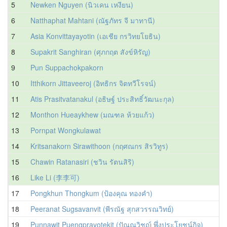
5
Newken Nguyen (นิวเคน เหงียน)
6
Natthaphat Mahtani (ณัฐภัทร จี มาทานี)
7
Asia Konvittayayotin (เอเชีย กรวิทยโยธิน)
8
Supakrit Sanghiran (ศุภกฤต สังข์หิรัญ)
9
Pun Suppachokpakorn
10
Itthikorn Jittaveeroj (อิทธิกร จิตทวีโรจน์)
11
Atis Prasitvatanakul (อธิษฐ์ ประสิทธิ์วัฒนะกุล)
12
Monthon Hueaykhew (มณฑล ห้วยแก้ว)
13
Pornpat Wongkulawat
14
Kritsanakorn Sirawithoon (กฤศณกร สิรวิทูร)
15
Chawin Ratanasiri (ชวิน รัตนสิริ)
16
Like Li (李李可)
17
Pongkhun Thongkum (ป้องคุณ ทองคำ)
18
Peeranat Sugsavanvit (พีรณัฐ สุกสวรรณวิทย์)
19
Punnawit Puengprayotekit (ปัณณวิชญ์ พึ่งประโยชน์กิจ)