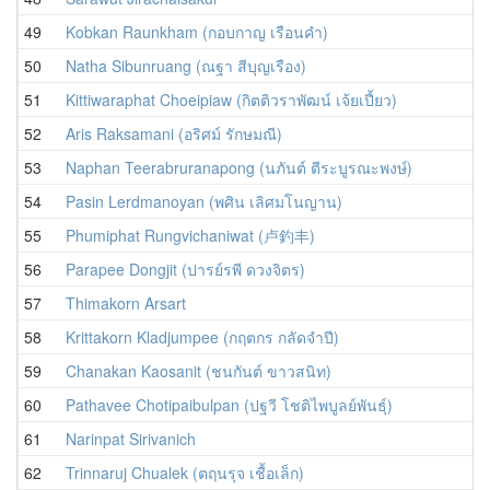
49
Kobkan Raunkham (กอบกาญ เรือนคำ)
50
Natha Sibunruang (ณฐา สีบุญเรือง)
51
Kittiwaraphat Choeipiaw (กิตติวราพัฒน์ เจ้ยเปี้ยว)
52
Aris Raksamani (อริศม์ รักษมณี)
53
Naphan Teerabruranapong (นภันต์ ตีระบูรณะพงษ์)
54
Pasin Lerdmanoyan (พศิน เลิศมโนญาน)
55
Phumiphat Rungvichaniwat (卢釣丰)
56
Parapee Dongjit (ปารย์รพี ดวงจิตร)
57
Thimakorn Arsart
58
Krittakorn Kladjumpee (กฤตกร กลัดจำปี)
59
Chanakan Kaosanit (ชนกันต์ ขาวสนิท)
60
Pathavee Chotipaibulpan (ปฐวี โชติไพบูลย์พันธุ์)
61
Narinpat Sirivanich
62
Trinnaruj Chualek (ตฤนรุจ เชื้อเล็ก)