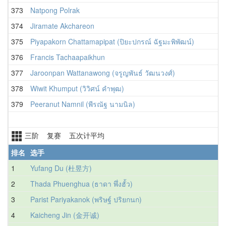
373
Natpong Polrak
374
Jiramate Akchareon
375
Piyapakorn Chattamapipat (ปิยะปกรณ์ ฉัฐมะพิพัฒน์)
376
Francis Tachaapaikhun
377
Jaroonpan Wattanawong (จรูญพันธ์ วัฒนวงศ์)
378
Wiwit Khumput (วิวิศน์ คำพุฒ)
379
Peeranut Namnil (พีรณัฐ นามนิล)
三阶 复赛 五次计平均
排名
选手
1
Yufang Du (杜昱方)
2
Thada Phuenghua (ธาดา พึ่งฮั้ว)
3
Parist Pariyakanok (พริษฐ์ ปริยกนก)
4
Kaicheng Jin (金开诚)