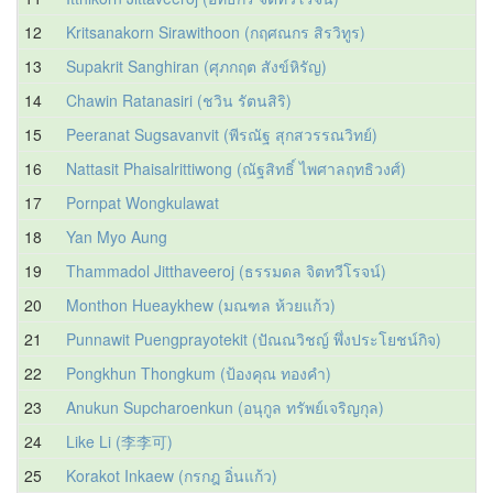
12
Kritsanakorn Sirawithoon (กฤศณกร สิรวิทูร)
13
Supakrit Sanghiran (ศุภกฤต สังข์หิรัญ)
14
Chawin Ratanasiri (ชวิน รัตนสิริ)
15
Peeranat Sugsavanvit (พีรณัฐ สุกสวรรณวิทย์)
16
Nattasit Phaisalrittiwong (ณัฐสิทธิ์ ไพศาลฤทธิวงศ์)
17
Pornpat Wongkulawat
18
Yan Myo Aung
19
Thammadol Jitthaveeroj (ธรรมดล จิตทวีโรจน์)
20
Monthon Hueaykhew (มณฑล ห้วยแก้ว)
21
Punnawit Puengprayotekit (ปัณณวิชญ์ พึ่งประโยชน์กิจ)
22
Pongkhun Thongkum (ป้องคุณ ทองคำ)
23
Anukun Supcharoenkun (อนุกูล ทรัพย์เจริญกุล)
24
Like Li (李李可)
25
Korakot Inkaew (กรกฎ อิ่นแก้ว)