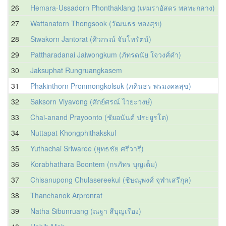
26
Hemara-Ussadorn Phonthaklang (เหมราอัสดร พลทะกลาง)
27
Wattanatorn Thongsook (วัฒนธร ทองสุข)
28
Siwakorn Jantorat (ศิวกรณ์ จันโทรัตน์)
29
Pattharadanai Jaiwongkum (ภัทรดนัย ใจวงศ์คำ)
30
Jaksuphat Rungruangkasem
31
Phakinthorn Pronmongkolsuk (ภคินธร พรมงคลสุข)
32
Saksorn Viyavong (ศักย์ศรณ์ ไวยะวงษ์)
33
Chai-anand Prayoonto (ชัยอนันต์ ประยูรโต)
34
Nuttapat Khongphithakskul
35
Yuthachai Sriwaree (ยุทธชัย ศรีวารี)
36
Korabhathara Boontem (กรภัทร บุญเต็ม)
37
Chisanupong Chulasereekul (ชิษณุพงศ์ จุฬาเสรีกุล)
38
Thanchanok Arpronrat
39
Natha Sibunruang (ณฐา สีบุญเรือง)