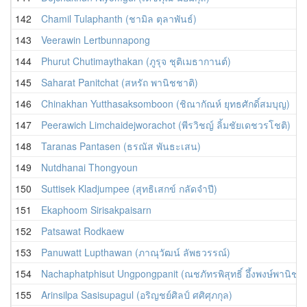
142
Chamil Tulaphanth (ชามิล ตุลาพันธ์)
143
Veerawin Lertbunnapong
144
Phurut Chutimaythakan (ภูรุจ ชุติเมธากานต์)
145
Saharat Panitchat (สหรัถ พานิชชาติ)
146
Chinakhan Yutthasaksomboon (ชิณากัณห์ ยุทธศักดิ์สมบุญ)
147
Peerawich Limchaidejworachot (พีรวิชญ์ ลิ้มชัยเดชวรโชติ)
148
Taranas Pantasen (ธรณัส พันธะเสน)
149
Nutdhanai Thongyoun
150
Suttisek Kladjumpee (สุทธิเสกข์ กลัดจำปี)
151
Ekaphoom Sirisakpaisarn
152
Patsawat Rodkaew
153
Panuwatt Lupthawan (ภาณุวัฒน์ ลัพธวรรณ์)
154
Nachaphatphisut Ungpongpanit (ณชภัทรพิสุทธิ์ อึ้งพงษ์พานิช)
155
Arinsilpa Sasisupagul (อริญชย์ศิลป์ ศศิศุภกุล)