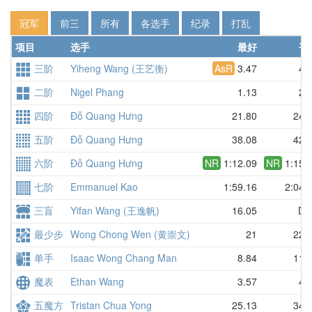
冠军
前三
所有
各选手
纪录
打乱
项目
选手
最好
平
三阶
Yiheng Wang (王艺衡)
AsR
3.47
4.
二阶
Nigel Phang
1.13
2.
四阶
Đỗ Quang Hưng
21.80
24.
五阶
Đỗ Quang Hưng
38.08
42.
六阶
Đỗ Quang Hưng
NR
1:12.09
NR
1:15.
七阶
Emmanuel Kao
1:59.16
2:04.
三盲
Yifan Wang (王逸帆)
16.05
DN
最少步
Wong Chong Wen (黄崇文)
21
22.
单手
Isaac Wong Chang Man
8.84
11.
魔表
Ethan Wang
3.57
4.
五魔方
Tristan Chua Yong
25.13
34.