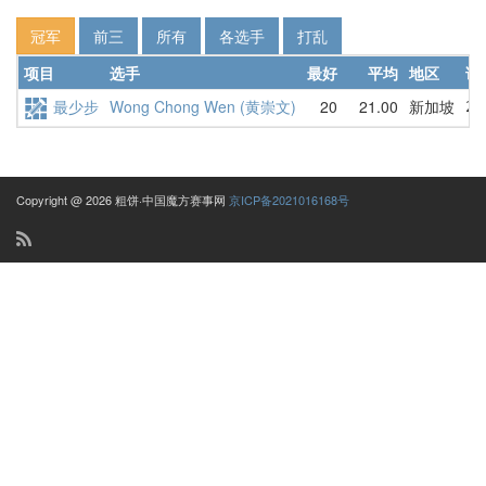
冠军
前三
所有
各选手
打乱
项目
选手
最好
平均
地区
详
最少步
Wong Chong Wen (黄崇文)
20
21.00
新加坡
20
Copyright @ 2026 粗饼·中国魔方赛事网
京ICP备2021016168号