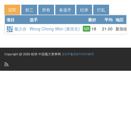
冠军
前三
所有
各选手
纪录
打乱
项目
选手
最好
平均
地区
最少步
Wong Chong Wen (黄崇文)
NR
18
21.00
新加坡
Copyright @ 2026 粗饼·中国魔方赛事网
京ICP备2021016168号