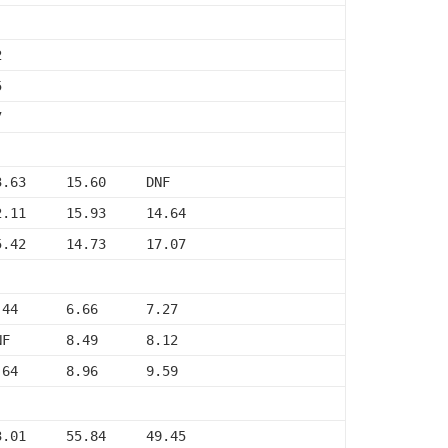
2
5
7
3.63     15.60     DNF
2.11     15.93     14.64
5.42     14.73     17.07
.44      6.66      7.27
NF       8.49      8.12
.64      8.96      9.59
3.01     55.84     49.45