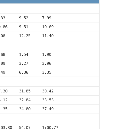
.33      9.52      7.99
0.86     9.51      10.69
.06      12.25     11.40
.68      1.54      1.90
.09      3.27      3.96
.49      6.36      3.35
7.30     31.85     30.42
6.12     32.84     33.53
1.35     34.80     37.49
:03.80   54.07     1:00.77