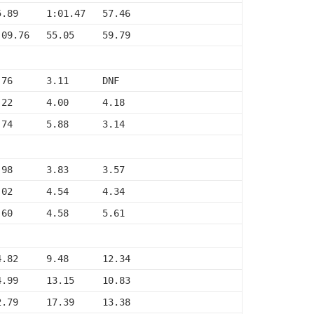
5.89     1:01.47   57.46
:09.76   55.05     59.79
.76      3.11      DNF
.22      4.00      4.18
.74      5.88      3.14
.98      3.83      3.57
.02      4.54      4.34
.60      4.58      5.61
4.82     9.48      12.34
4.99     13.15     10.83
2.79     17.39     13.38