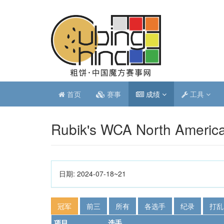
首页
赛事
成绩
工具
Rubik's WCA North Americ
日期:
2024-07-18~21
冠军
前三
所有
各选手
纪录
打乱
项目
选手