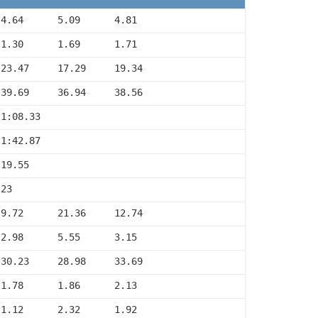
 4.64      5.09      4.81
 1.30      1.69      1.71
 23.47     17.29     19.34
 39.69     36.94     38.56
 1:08.33
 1:42.87
 19.55
 23
 9.72      21.36     12.74
 2.98      5.55      3.15
 30.23     28.98     33.69
 1.78      1.86      2.13
 1.12      2.32      1.92