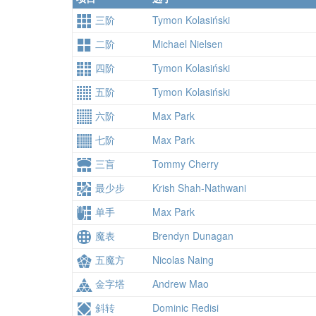
三阶
Tymon Kolasiński
二阶
Michael Nielsen
四阶
Tymon Kolasiński
五阶
Tymon Kolasiński
六阶
Max Park
七阶
Max Park
三盲
Tommy Cherry
最少步
Krish Shah-Nathwani
单手
Max Park
魔表
Brendyn Dunagan
五魔方
Nicolas Naing
金字塔
Andrew Mao
斜转
Dominic Redisi