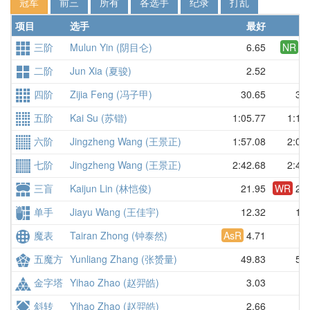
冠军
前三
所有
各选手
纪录
打乱
项目
选手
最好
三阶
Mulun Yin (阴目仑)
6.65
NR
7.
二阶
Jun Xia (夏骏)
2.52
3.
四阶
Zijia Feng (冯子甲)
30.65
33.
五阶
Kai Su (苏锴)
1:05.77
1:11
六阶
Jingzheng Wang (王景正)
1:57.08
2:02
七阶
Jingzheng Wang (王景正)
2:42.68
2:44
三盲
Kaijun Lin (林恺俊)
21.95
WR
23.
单手
Jiayu Wang (王佳宇)
12.32
13.
魔表
Tairan Zhong (钟泰然)
AsR
4.71
5.
五魔方
Yunliang Zhang (张赟量)
49.83
53.
金字塔
Yihao Zhao (赵羿皓)
3.03
3.
斜转
Yihao Zhao (赵羿皓)
2.66
3.