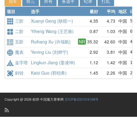
冠军
前三
所有
各选手
纪录
打乱
项目
选手
最好
平均
地区
详
三阶
Xuanyi Geng (耿暄一)
4.35
4.73
中国
5.
二阶
Yiheng Wang (王艺衡)
0.87
1.03
中国
0.
五阶
Ruihang Xu (许瑞航)
NR
35.32
42.60
中国
40
魔表
Yening Liu (刘烨宁)
2.92
3.81
中国
4.
金字塔
Lingkun Jiang (姜凌坤)
1.12
1.42
中国
1.
斜转
Kaixi Guo (郭铠希)
1.45
2.26
中国
2.
Copyright @ 2026 粗饼·中国魔方赛事网
京ICP备2021016168号