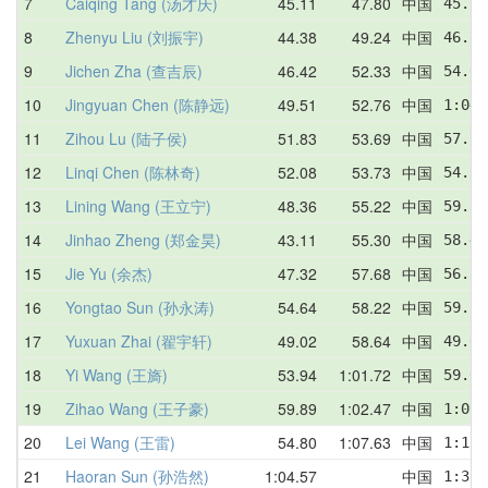
7
Caiqing Tang (汤才庆)
45.11
47.80
中国
45.77
8
Zhenyu Liu (刘振宇)
44.38
49.24
中国
46.77
9
Jichen Zha (查吉辰)
46.42
52.33
中国
54.62
10
Jingyuan Chen (陈静远)
49.51
52.76
中国
1:04.
11
Zihou Lu (陆子侯)
51.83
53.69
中国
57.72
12
Linqi Chen (陈林奇)
52.08
53.73
中国
54.36
13
Lining Wang (王立宁)
48.36
55.22
中国
59.57
14
Jinhao Zheng (郑金昊)
43.11
55.30
中国
58.45
15
Jie Yu (余杰)
47.32
57.68
中国
56.39
16
Yongtao Sun (孙永涛)
54.64
58.22
中国
59.27
17
Yuxuan Zhai (翟宇轩)
49.02
58.64
中国
49.02
18
Yi Wang (王旖)
53.94
1:01.72
中国
59.01
19
Zihao Wang (王子豪)
59.89
1:02.47
中国
1:09.
20
Lei Wang (王雷)
54.80
1:07.63
中国
1:12.
21
Haoran Sun (孙浩然)
1:04.57
中国
1:37.