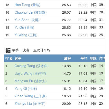
15
Han Dong (董晗)
25.53
29.22
中国
39.84
16
Chaohui Lin (林朝辉)
26.57
29.22
中国
28.34
17
Yue Shen (沈樾)
26.77
30.24
中国
31.05
18
Yu Gu (谷雨)
28.83
31.34
中国
33.66
19
Yi Wang (王旖)
25.66
32.93
中国
25.66
单手 决赛 五次计平均
排名
选手
最好
平均
地区
详情
1
Caiqing Tang (汤才庆)
13.88
16.13
中国
14.78
2
Jiayu Wang (王佳宇)
14.70
17.01
中国
19.71
3
Meng'an Pu (浦梦安)
15.91
18.34
中国
17.78
4
Yang Qi (祁洋)
16.12
19.10
中国
16.12
5
Zihao Wang (王子豪)
18.58
21.96
中国
29.67
6
Zhenyu Liu (刘振宇)
20.09
23.18
中国
25.55