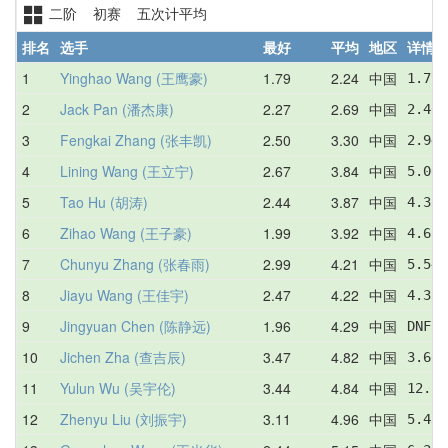
二阶 初赛 五次计平均
排名
选手
最好
平均
地区
详情
1
Yinghao Wang (王鹰豪)
1.79
2.24
中国
1.79 
2
Jack Pan (潘杰康)
2.27
2.69
中国
2.40 
3
Fengkai Zhang (张丰凯)
2.50
3.30
中国
2.94 
4
Lining Wang (王立宁)
2.67
3.84
中国
5.00 
5
Tao Hu (胡涛)
2.44
3.87
中国
4.32 
6
Zihao Wang (王子豪)
1.99
3.92
中国
4.61 
7
Chunyu Zhang (张春雨)
2.99
4.21
中国
5.54 
8
Jiayu Wang (王佳宇)
2.47
4.22
中国
4.33 
9
Jingyuan Chen (陈静远)
1.96
4.29
中国
DNF  
10
Jichen Zha (查吉辰)
3.47
4.82
中国
3.66 
11
Yulun Wu (吴宇伦)
3.44
4.84
中国
12.57
12
Zhenyu Liu (刘振宇)
3.11
4.96
中国
5.43 