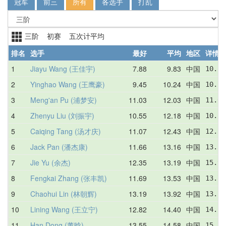
冠军
前三
所有
各选手
打乱
三阶 初赛 五次计平均
排名
选手
最好
平均
地区
详情
1
Jiayu Wang (王佳宇)
7.88
9.83
中国
10.23
2
Yinghao Wang (王鹰豪)
9.45
10.24
中国
10.11
3
Meng'an Pu (浦梦安)
11.03
12.03
中国
11.03
4
Zhenyu Liu (刘振宇)
10.55
12.18
中国
10.55
5
Caiqing Tang (汤才庆)
11.07
12.43
中国
12.34
6
Jack Pan (潘杰康)
11.66
13.16
中国
13.36
7
Jie Yu (余杰)
12.35
13.19
中国
15.97
8
Fengkai Zhang (张丰凯)
11.69
13.53
中国
13.78
9
Chaohui Lin (林朝辉)
13.19
13.92
中国
13.50
10
Lining Wang (王立宁)
12.82
14.40
中国
14.14
11
Han Dong (董晗)
13.55
14.58
中国
15.29