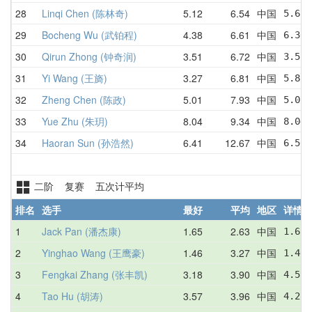
28
Linqi Chen (陈林奇)
5.12
6.54
中国
5.67 
29
Bocheng Wu (武铂程)
4.38
6.61
中国
6.36 
30
Qirun Zhong (钟奇润)
3.51
6.72
中国
3.51 
31
Yi Wang (王旖)
3.27
6.81
中国
5.82 
32
Zheng Chen (陈政)
5.01
7.93
中国
5.01 
33
Yue Zhu (朱玥)
8.04
9.34
中国
8.04 
34
Haoran Sun (孙浩然)
6.41
12.67
中国
6.50 
二阶 复赛 五次计平均
排名
选手
最好
平均
地区
详情
1
Jack Pan (潘杰康)
1.65
2.63
中国
1.65 
2
Yinghao Wang (王鹰豪)
1.46
3.27
中国
1.46 
3
Fengkai Zhang (张丰凯)
3.18
3.90
中国
4.59 
4
Tao Hu (胡涛)
3.57
3.96
中国
4.21 