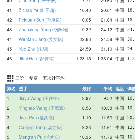
40
Zian Song (宋子安)
17.71
20.60
中国
17.71
41
Zichao Ye (叶子超)
16.43
20.61
中国
18.87
42
Peiquan Sun (孙培泉)
16.65
21.64
中国
16.65
43
Zhaoxiong Yang (杨照雄)
19.32
24.12
中国
24.09
44
Wenfan Jiang (姜文帆)
22.63
24.58
中国
30.36
45
Yue Zhu (朱玥)
24.59
31.10
中国
24.59
46
Jihui Hao (郝霁晖)
1:23.15
1:33.04
中国
1:30.
三阶 复赛 五次计平均
排名
选手
最好
平均
地区
详情
1
Jiayu Wang (王佳宇)
8.97
9.52
中国
10.56
2
Yinghao Wang (王鹰豪)
8.56
10.38
中国
10.77
3
Jack Pan (潘杰康)
11.10
11.56
中国
20.83
4
Caiqing Tang (汤才庆)
9.23
11.61
中国
12.24
5
Meng'an Pu (浦梦安)
10.35
11.76
中国
10.98