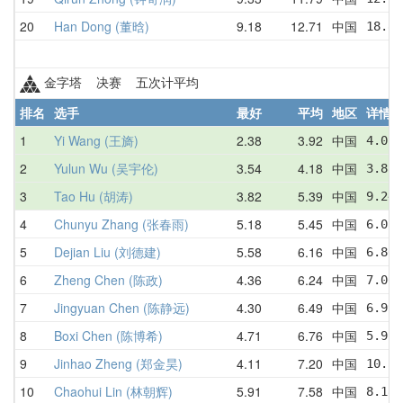
20
Han Dong (董晗)
9.18
12.71
中国
18.84
金字塔 决赛 五次计平均
排名
选手
最好
平均
地区
详情
1
Yi Wang (王旖)
2.38
3.92
中国
4.02 
2
Yulun Wu (吴宇伦)
3.54
4.18
中国
3.88 
3
Tao Hu (胡涛)
3.82
5.39
中国
9.24 
4
Chunyu Zhang (张春雨)
5.18
5.45
中国
6.05 
5
Dejian Liu (刘德建)
5.58
6.16
中国
6.80 
6
Zheng Chen (陈政)
4.36
6.24
中国
7.06 
7
Jingyuan Chen (陈静远)
4.30
6.49
中国
6.99 
8
Boxi Chen (陈博希)
4.71
6.76
中国
5.91 
9
Jinhao Zheng (郑金昊)
4.11
7.20
中国
10.54
10
Chaohui Lin (林朝辉)
5.91
7.58
中国
8.18 