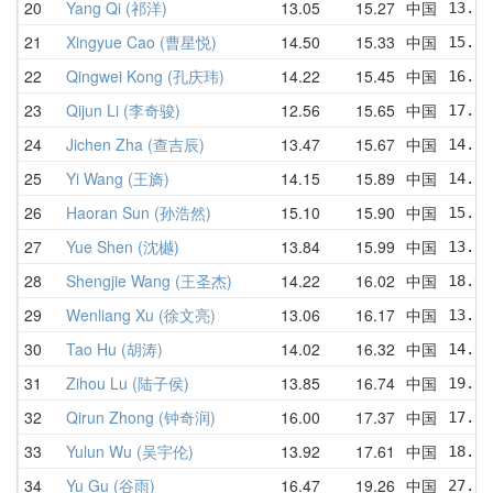
20
Yang Qi (祁洋)
13.05
15.27
中国
13.78
21
Xingyue Cao (曹星悦)
14.50
15.33
中国
15.15
22
Qingwei Kong (孔庆玮)
14.22
15.45
中国
16.02
23
Qijun Li (李奇骏)
12.56
15.65
中国
17.03
24
Jichen Zha (查吉辰)
13.47
15.67
中国
14.72
25
Yi Wang (王旖)
14.15
15.89
中国
14.15
26
Haoran Sun (孙浩然)
15.10
15.90
中国
15.26
27
Yue Shen (沈樾)
13.84
15.99
中国
13.84
28
Shengjie Wang (王圣杰)
14.22
16.02
中国
18.00
29
Wenliang Xu (徐文亮)
13.06
16.17
中国
13.06
30
Tao Hu (胡涛)
14.02
16.32
中国
14.02
31
Zihou Lu (陆子侯)
13.85
16.74
中国
19.94
32
Qirun Zhong (钟奇润)
16.00
17.37
中国
17.72
33
Yulun Wu (吴宇伦)
13.92
17.61
中国
18.21
34
Yu Gu (谷雨)
16.47
19.26
中国
27.32