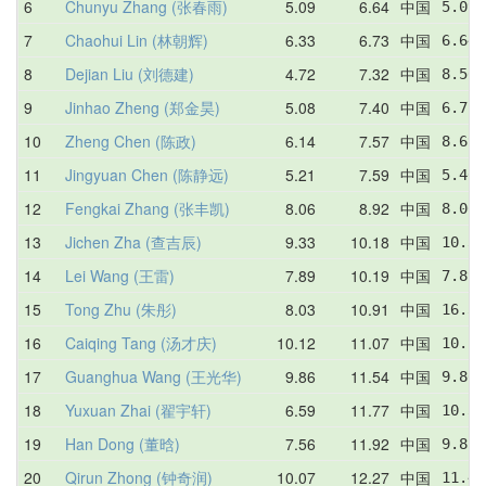
6
Chunyu Zhang (张春雨)
5.09
6.64
中国
5.09 
7
Chaohui Lin (林朝辉)
6.33
6.73
中国
6.64 
8
Dejian Liu (刘德建)
4.72
7.32
中国
8.56 
9
Jinhao Zheng (郑金昊)
5.08
7.40
中国
6.71 
10
Zheng Chen (陈政)
6.14
7.57
中国
8.69 
11
Jingyuan Chen (陈静远)
5.21
7.59
中国
5.46 
12
Fengkai Zhang (张丰凯)
8.06
8.92
中国
8.06 
13
Jichen Zha (查吉辰)
9.33
10.18
中国
10.36
14
Lei Wang (王雷)
7.89
10.19
中国
7.89 
15
Tong Zhu (朱彤)
8.03
10.91
中国
16.36
16
Caiqing Tang (汤才庆)
10.12
11.07
中国
10.29
17
Guanghua Wang (王光华)
9.86
11.54
中国
9.86 
18
Yuxuan Zhai (翟宇轩)
6.59
11.77
中国
10.36
19
Han Dong (董晗)
7.56
11.92
中国
9.85 
20
Qirun Zhong (钟奇润)
10.07
12.27
中国
11.47