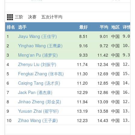
三阶 决赛 五次计平均
排名
选手
最好
平均
地区
详情
1
Jiayu Wang (王佳宇)
8.51
9.01
中国
9.09 
2
Yinghao Wang (王鹰豪)
9.16
9.72
中国
10.08
3
Meng'an Pu (浦梦安)
9.33
11.42
中国
9.33 
4
Zhenyu Liu (刘振宇)
11.74
12.34
中国
12.28
5
Fengkai Zhang (张丰凯)
11.30
12.69
中国
15.84
6
Caiqing Tang (汤才庆)
11.20
12.85
中国
14.54
7
Jack Pan (潘杰康)
12.29
12.86
中国
16.89
8
Jinhao Zheng (郑金昊)
11.94
13.09
中国
12.88
9
Yuxuan Zhai (翟宇轩)
13.19
13.58
中国
13.55
10
Zihao Wang (王子豪)
12.23
14.43
中国
13.54