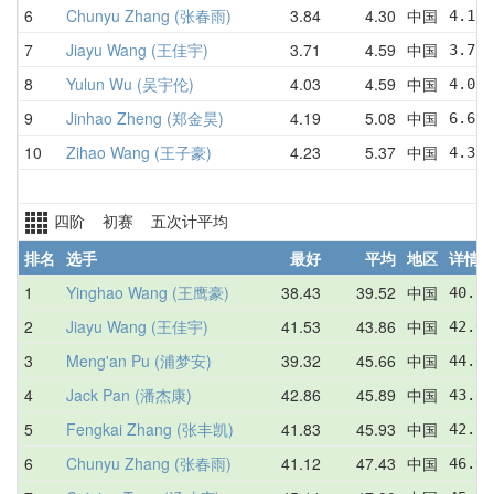
6
Chunyu Zhang (张春雨)
3.84
4.30
中国
4.19 
7
Jiayu Wang (王佳宇)
3.71
4.59
中国
3.71 
8
Yulun Wu (吴宇伦)
4.03
4.59
中国
4.03 
9
Jinhao Zheng (郑金昊)
4.19
5.08
中国
6.61 
10
Zihao Wang (王子豪)
4.23
5.37
中国
4.35 
四阶 初赛 五次计平均
排名
选手
最好
平均
地区
详情
1
Yinghao Wang (王鹰豪)
38.43
39.52
中国
40.28
2
Jiayu Wang (王佳宇)
41.53
43.86
中国
42.65
3
Meng'an Pu (浦梦安)
39.32
45.66
中国
44.03
4
Jack Pan (潘杰康)
42.86
45.89
中国
43.83
5
Fengkai Zhang (张丰凯)
41.83
45.93
中国
42.90
6
Chunyu Zhang (张春雨)
41.12
47.43
中国
46.64