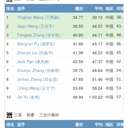
排名
选手
最好
平均
地区
详情
1
Yinghao Wang (王鹰豪)
34.77
39.12
中国
38.18
2
Jiayu Wang (王佳宇)
36.55
44.07
中国
43.86
3
Fengkai Zhang (张丰凯)
40.80
44.71
中国
40.80
4
Meng'an Pu (浦梦安)
41.66
45.17
中国
46.32
5
Zhenyu Liu (刘振宇)
41.38
46.23
中国
45.60
6
Jack Pan (潘杰康)
42.59
47.37
中国
42.59
7
Chunyu Zhang (张春雨)
39.75
48.64
中国
54.32
8
Jinhao Zheng (郑金昊)
47.85
51.46
中国
51.81
9
Lining Wang (王立宁)
53.69
58.24
中国
53.69
10
Jie Yu (余杰)
48.94
1:00.22
中国
57.02
三盲 初赛 三次计最好
排名
选手
最好
平均
地区
详情