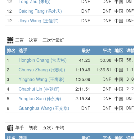
12
Tong Zhu (朱彤)
DNF
DNF
中国
DNF  
12
Caiqing Tang (汤才庆)
DNF
DNF
中国
DNF  
12
Jiayu Wang (王佳宇)
DNF
DNF
中国
DNF  
三盲 决赛 三次计最好
排名
选手
最好
平均
地区
详情
1
Hongbin Chang (常宏彬)
41.25
50.38
中国
58.65
2
Chunyu Zhang (张春雨)
1:19.49
1:36.51
中国
1:19.
3
Yinghao Wang (王鹰豪)
1:35.09
DNF
中国
3:06.
4
Chaohui Lin (林朝辉)
2:11.51
DNF
中国
2:29.
5
Yongtao Sun (孙永涛)
2:15.34
DNF
中国
DNF  
6
Guanghua Wang (王光华)
DNF
DNF
中国
DNF  
单手 初赛 五次计平均
排名
选手
最好
平均
地区
详情