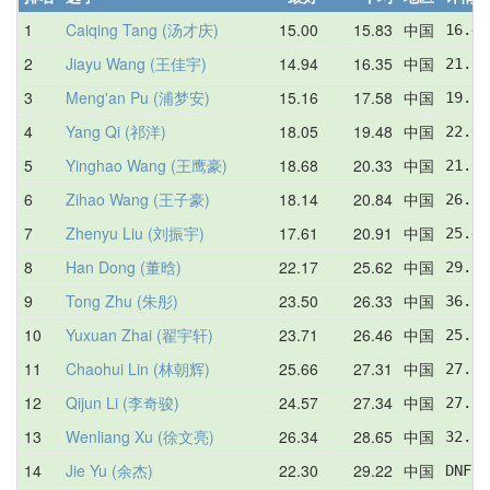
1
Caiqing Tang (汤才庆)
15.00
15.83
中国
16.40
2
Jiayu Wang (王佳宇)
14.94
16.35
中国
21.01
3
Meng'an Pu (浦梦安)
15.16
17.58
中国
19.27
4
Yang Qi (祁洋)
18.05
19.48
中国
22.69
5
Yinghao Wang (王鹰豪)
18.68
20.33
中国
21.00
6
Zihao Wang (王子豪)
18.14
20.84
中国
26.10
7
Zhenyu Liu (刘振宇)
17.61
20.91
中国
25.46
8
Han Dong (董晗)
22.17
25.62
中国
29.08
9
Tong Zhu (朱彤)
23.50
26.33
中国
36.80
10
Yuxuan Zhai (翟宇轩)
23.71
26.46
中国
25.80
11
Chaohui Lin (林朝辉)
25.66
27.31
中国
27.00
12
Qijun Li (李奇骏)
24.57
27.34
中国
27.38
13
Wenliang Xu (徐文亮)
26.34
28.65
中国
32.55
14
Jie Yu (余杰)
22.30
29.22
中国
DNF  