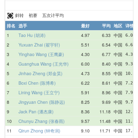
斜转 初赛 五次计平均
排名
选手
最好
平均
地区
详情
1
Tao Hu (胡涛)
4.97
6.33
中国
6.00 
2
Yuxuan Zhai (翟宇轩)
5.51
6.54
中国
6.67 
3
Yinghao Wang (王鹰豪)
4.30
6.77
中国
4.30 
4
Guanghua Wang (王光华)
6.00
8.40
中国
9.34 
5
Jinhao Zheng (郑金昊)
4.73
8.55
中国
10.98
6
Boxi Chen (陈博希)
6.22
8.61
中国
7.25 
7
Lining Wang (王立宁)
5.91
8.96
中国
7.97 
8
Jingyuan Chen (陈静远)
8.25
9.69
中国
9.76 
9
Jack Pan (潘杰康)
8.36
11.18
中国
12.16
10
Chunyu Zhang (张春雨)
9.57
11.48
中国
11.19
11
Qirun Zhong (钟奇润)
9.10
11.71
中国
17.02