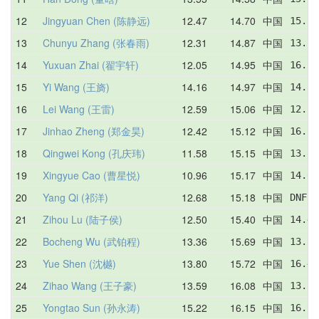
12
Jingyuan Chen (陈静远)
12.47
14.70
中国
15.30
13
Chunyu Zhang (张春雨)
12.31
14.87
中国
13.16
14
Yuxuan Zhai (翟宇轩)
12.05
14.95
中国
16.28
15
Yi Wang (王旖)
14.16
14.97
中国
14.83
16
Lei Wang (王雷)
12.59
15.06
中国
12.59
17
Jinhao Zheng (郑金昊)
12.42
15.12
中国
16.15
18
Qingwei Kong (孔庆玮)
11.58
15.15
中国
13.83
19
Xingyue Cao (曹星悦)
10.96
15.17
中国
14.66
20
Yang Qi (祁洋)
12.68
15.18
中国
DNF  
21
Zihou Lu (陆子侯)
12.50
15.40
中国
14.49
22
Bocheng Wu (武铂程)
13.36
15.69
中国
13.36
23
Yue Shen (沈樾)
13.80
15.72
中国
16.46
24
Zihao Wang (王子豪)
13.59
16.08
中国
13.59
25
Yongtao Sun (孙永涛)
15.22
16.15
中国
16.93