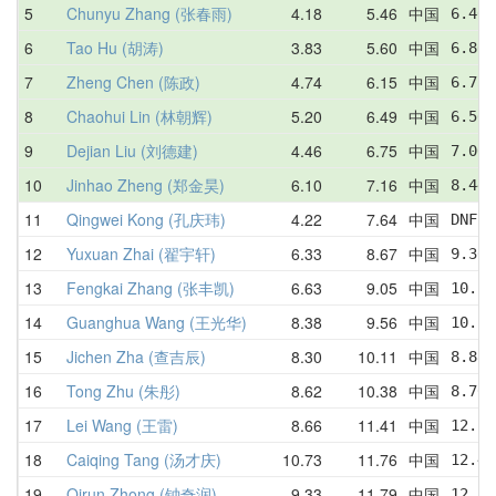
5
Chunyu Zhang (张春雨)
4.18
5.46
中国
6.40 
6
Tao Hu (胡涛)
3.83
5.60
中国
6.86 
7
Zheng Chen (陈政)
4.74
6.15
中国
6.75 
8
Chaohui Lin (林朝辉)
5.20
6.49
中国
6.56 
9
Dejian Liu (刘德建)
4.46
6.75
中国
7.06 
10
Jinhao Zheng (郑金昊)
6.10
7.16
中国
8.44 
11
Qingwei Kong (孔庆玮)
4.22
7.64
中国
DNF  
12
Yuxuan Zhai (翟宇轩)
6.33
8.67
中国
9.30 
13
Fengkai Zhang (张丰凯)
6.63
9.05
中国
10.15
14
Guanghua Wang (王光华)
8.38
9.56
中国
10.28
15
Jichen Zha (查吉辰)
8.30
10.11
中国
8.88 
16
Tong Zhu (朱彤)
8.62
10.38
中国
8.70 
17
Lei Wang (王雷)
8.66
11.41
中国
12.15
18
Caiqing Tang (汤才庆)
10.73
11.76
中国
12.45
19
Qirun Zhong (钟奇润)
9.33
11.79
中国
12.12