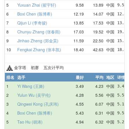
5
Yuxuan Zhai (翟宇轩)
9.58
13.89
中国
9.58 
6
Boxi Chen (陈博希)
12.19
14.07
中国
12.49
7
Qijun Li (李奇骏)
13.85
17.53
中国
13.86
8
Chunyu Zhang (张春雨)
17.03
19.52
中国
19.22
9
Jinhao Zheng (郑金昊)
11.59
22.50
中国
15.11
10
Fengkai Zhang (张丰凯)
18.40
42.63
中国
18.40
金字塔 初赛 五次计平均
排名
选手
最好
平均
地区
详情
1
Yi Wang (王旖)
3.49
4.23
中国
3.49 
2
Yulun Wu (吴宇伦)
4.28
5.56
中国
5.50 
3
Qingwei Kong (孔庆玮)
4.55
6.07
中国
5.19 
4
Boxi Chen (陈博希)
5.43
6.31
中国
9.53 
5
Tao Hu (胡涛)
4.94
6.32
中国
5.25 