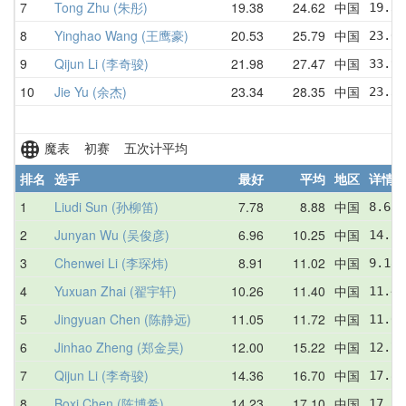
7
Tong Zhu (朱彤)
19.38
24.62
中国
19.38
8
Yinghao Wang (王鹰豪)
20.53
25.79
中国
23.04
9
Qijun Li (李奇骏)
21.98
27.47
中国
33.96
10
Jie Yu (余杰)
23.34
28.35
中国
23.34
魔表 初赛 五次计平均
排名
选手
最好
平均
地区
详情
1
Liudi Sun (孙柳笛)
7.78
8.88
中国
8.63 
2
Junyan Wu (吴俊彦)
6.96
10.25
中国
14.55
3
Chenwei Li (李琛炜)
8.91
11.02
中国
9.18 
4
Yuxuan Zhai (翟宇轩)
10.26
11.40
中国
11.46
5
Jingyuan Chen (陈静远)
11.05
11.72
中国
11.05
6
Jinhao Zheng (郑金昊)
12.00
15.22
中国
12.74
7
Qijun Li (李奇骏)
14.36
16.70
中国
17.84
8
Boxi Chen (陈博希)
14.23
17.10
中国
17.50