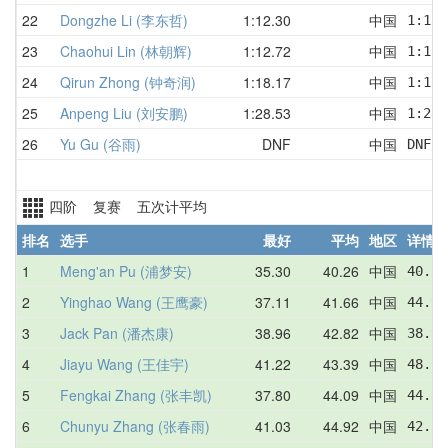
22
Dongzhe Li (李东哲)
1:12.30
中国
1:12.
23
Chaohui Lin (林朝辉)
1:12.72
中国
1:12.
24
Qirun Zhong (钟奇润)
1:18.17
中国
1:18.
25
Anpeng Liu (刘安鹏)
1:28.53
中国
1:28.
26
Yu Gu (谷雨)
DNF
中国
DNF  
四阶 复赛 五次计平均
排名
选手
最好
平均
地区
详情
1
Meng'an Pu (浦梦安)
35.30
40.26
中国
40.54
2
Yinghao Wang (王鹰豪)
37.11
41.66
中国
44.91
3
Jack Pan (潘杰康)
38.96
42.82
中国
38.96
4
Jiayu Wang (王佳宇)
41.22
43.39
中国
48.21
5
Fengkai Zhang (张丰凯)
37.80
44.09
中国
44.87
6
Chunyu Zhang (张春雨)
41.03
44.92
中国
42.78