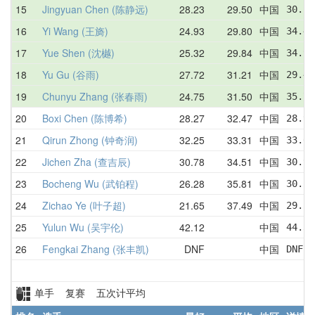
15
Jingyuan Chen (陈静远)
28.23
29.50
中国
30.19
16
Yi Wang (王旖)
24.93
29.80
中国
34.45
17
Yue Shen (沈樾)
25.32
29.84
中国
34.92
18
Yu Gu (谷雨)
27.72
31.21
中国
29.47
19
Chunyu Zhang (张春雨)
24.75
31.50
中国
35.77
20
Boxi Chen (陈博希)
28.27
32.47
中国
28.97
21
Qirun Zhong (钟奇润)
32.25
33.31
中国
33.61
22
Jichen Zha (查吉辰)
30.78
34.51
中国
30.97
23
Bocheng Wu (武铂程)
26.28
35.81
中国
30.52
24
Zichao Ye (叶子超)
21.65
37.49
中国
29.15
25
Yulun Wu (吴宇伦)
42.12
中国
44.30
26
Fengkai Zhang (张丰凯)
DNF
中国
DNF  
单手 复赛 五次计平均