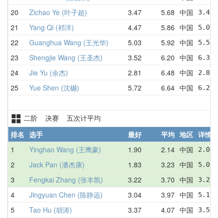
20
Zichao Ye (叶子超)
3.47
5.68
中国
3.47 
21
Yang Qi (祁洋)
4.47
5.86
中国
5.00 
22
Guanghua Wang (王光华)
5.03
5.92
中国
5.58 
23
Shengjie Wang (王圣杰)
3.52
6.20
中国
6.35 
24
Jie Yu (余杰)
2.81
6.48
中国
2.81 
25
Yue Shen (沈樾)
5.72
6.64
中国
6.25 
二阶 决赛 五次计平均
排名
选手
最好
平均
地区
详情
1
Yinghao Wang (王鹰豪)
1.90
2.14
中国
2.04 
2
Jack Pan (潘杰康)
1.83
3.23
中国
5.05 
3
Fengkai Zhang (张丰凯)
3.22
3.70
中国
3.22 
4
Jingyuan Chen (陈静远)
3.04
3.97
中国
5.16 
5
Tao Hu (胡涛)
3.37
4.07
中国
3.56 