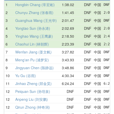
1
Hongbin Chang (常宏彬)
1:38.02
DNF
中国
DNF  
2
Chunyu Zhang (张春雨)
1:41.45
DNF
中国
2:05.
3
Guanghua Wang (王光华)
2:01.47
DNF
中国
DNF  
4
Yongtao Sun (孙永涛)
2:02.69
DNF
中国
2:02.
5
Yinghao Wang (王鹰豪)
2:18.50
DNF
中国
2:41.
6
Chaohui Lin (林朝辉)
2:23.39
DNF
中国
2:23.
7
Wenfan Jiang (姜文帆)
3:27.82
DNF
中国
DNF  
8
Meng'an Pu (浦梦安)
3:43.93
DNF
中国
DNF  
9
Jingyuan Chen (陈静远)
3:48.86
DNF
中国
DNF  
10
Yu Gu (谷雨)
4:30.34
DNF
中国
DNF  
11
Jinhao Zheng (郑金昊)
6:24.24
DNF
中国
6:24.
12
Peiquan Sun (孙培泉)
DNF
DNF
中国
DNF  
12
Anpeng Liu (刘安鹏)
DNF
DNF
中国
DNF  
12
Qirun Zhong (钟奇润)
DNF
DNF
中国
DNF  