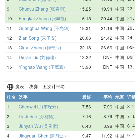
9
Chunyu Zhang (张春雨)
15.25
19.94
中国
22.50
10
Fengkai Zhang (张丰凯)
16.15
20.44
中国
21.90
11
Guanghua Wang (王光华)
18.31
21.18
中国
20.53
12
Zian Song (宋子安)
20.06
24.42
中国
24.39
13
Qirun Zhong (钟奇润)
22.18
26.66
中国
DNF  
14
Dejian Liu (刘德建)
13.22
DNF
中国
DNF  
15
Yinghao Wang (王鹰豪)
13.90
DNF
中国
13.90
魔表 决赛 五次计平均
排名
选手
最好
平均
地区
详情
1
Chenwei Li (李琛炜)
7.56
7.96
中国
8.26 
2
Liudi Sun (孙柳笛)
7.16
8.79
中国
7.16 
3
Junyan Wu (吴俊彦)
6.43
8.96
中国
6.43 
4
Jingyuan Chen (陈静远)
9.47
11.92
中国
9.47 