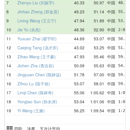
7
Zhenyu Liu (刘振宇)
40.33
50.97
中国
40.33
8
Jinhao Zheng (郑金昊)
49.23
51.14
中国
55.43
9
Lining Wang (王立宁)
47.94
51.89
中国
53.28
10
Jie Yu (余杰)
48.36
52.90
中国
2:03.
11
Yuxuan Zhai (翟宇轩)
44.69
53.07
中国
50.52
12
Caiqing Tang (汤才庆)
43.02
53.25
中国
51.16
13
Zihao Wang (王子豪)
47.93
55.46
中国
59.25
14
Jichen Zha (查吉辰)
50.09
55.63
中国
54.68
15
Jingyuan Chen (陈静远)
51.78
57.00
中国
59.61
16
Zihou Lu (陆子侯)
53.07
58.01
中国
59.88
17
Linqi Chen (陈林奇)
55.06
1:00.62
中国
1:01.
18
Yongtao Sun (孙永涛)
53.04
1:01.06
中国
1:04.
19
Yi Wang (王旖)
56.25
1:09.54
中国
1:20.
四阶 决赛 五次计平均