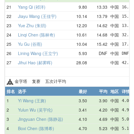
21
Yang Qi (祁洋)
9.80
13.33
中国
16.80
22
Jiayu Wang (王佳宇)
10.14
13.79
中国
15.78
23
Yue Zhu (朱玥)
12.20
14.62
中国
13.35
24
Linqi Chen (陈林奇)
10.61
14.68
中国
32.57
25
Yu Gu (谷雨)
10.04
15.42
中国
17.67
26
Lining Wang (王立宁)
5.93
DNF
中国
DNF  
27
Jihui Hao (郝霁晖)
28.08
中国
42.73
金字塔 复赛 五次计平均
排名
选手
最好
平均
地区
详情
1
Yi Wang (王旖)
3.50
3.90
中国
4.06 
2
Yulun Wu (吴宇伦)
3.41
4.20
中国
4.91 
3
Jingyuan Chen (陈静远)
4.10
4.69
中国
5.06 
4
Boxi Chen (陈博希)
4.70
5.23
中国
5.16 