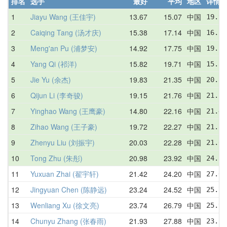
排名
选手
最好
平均
地区
详情
1
Jiayu Wang (王佳宇)
13.67
15.07
中国
19.97
2
Caiqing Tang (汤才庆)
15.38
17.14
中国
16.19
3
Meng'an Pu (浦梦安)
14.92
17.75
中国
19.28
4
Yang Qi (祁洋)
15.82
19.71
中国
15.82
5
Jie Yu (余杰)
19.83
21.35
中国
20.84
6
Qijun Li (李奇骏)
19.15
21.76
中国
21.16
7
Yinghao Wang (王鹰豪)
14.80
22.16
中国
21.40
8
Zihao Wang (王子豪)
19.72
22.27
中国
21.81
9
Zhenyu Liu (刘振宇)
20.03
22.28
中国
21.63
10
Tong Zhu (朱彤)
20.98
23.92
中国
24.50
11
Yuxuan Zhai (翟宇轩)
21.42
24.20
中国
27.02
12
Jingyuan Chen (陈静远)
23.24
24.52
中国
25.70
13
Wenliang Xu (徐文亮)
23.74
26.79
中国
25.90
14
Chunyu Zhang (张春雨)
21.93
27.88
中国
23.22