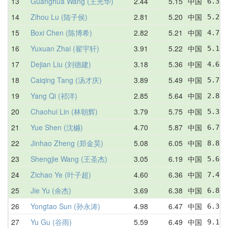
13
Guanghua Wang (王光华)
2.44
5.15
中国
6.33 
14
Zihou Lu (陆子侯)
2.81
5.20
中国
5.21 
15
Boxi Chen (陈博希)
2.82
5.21
中国
4.71 
16
Yuxuan Zhai (翟宇轩)
3.91
5.22
中国
5.13 
17
Dejian Liu (刘德建)
3.18
5.36
中国
4.69 
18
Caiqing Tang (汤才庆)
3.89
5.49
中国
5.75 
19
Yang Qi (祁洋)
2.85
5.64
中国
2.85 
20
Chaohui Lin (林朝辉)
3.79
5.75
中国
5.31 
21
Yue Shen (沈樾)
4.70
5.87
中国
6.70 
22
Jinhao Zheng (郑金昊)
5.08
6.05
中国
8.83 
23
Shengjie Wang (王圣杰)
3.05
6.19
中国
5.69 
24
Zichao Ye (叶子超)
4.60
6.36
中国
7.41 
25
Jie Yu (余杰)
3.69
6.38
中国
6.85 
26
Yongtao Sun (孙永涛)
4.98
6.47
中国
6.32 
27
Yu Gu (谷雨)
5.59
6.49
中国
9.16 