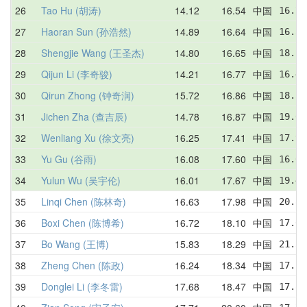
26
Tao Hu (胡涛)
14.12
16.54
中国
16.71
27
Haoran Sun (孙浩然)
14.89
16.64
中国
16.39
28
Shengjie Wang (王圣杰)
14.80
16.65
中国
18.22
29
Qijun Li (李奇骏)
14.21
16.77
中国
16.40
30
Qirun Zhong (钟奇润)
15.72
16.86
中国
18.56
31
Jichen Zha (查吉辰)
14.78
16.87
中国
19.09
32
Wenliang Xu (徐文亮)
16.25
17.41
中国
17.97
33
Yu Gu (谷雨)
16.08
17.60
中国
16.08
34
Yulun Wu (吴宇伦)
16.01
17.67
中国
19.46
35
Linqi Chen (陈林奇)
16.63
17.98
中国
20.84
36
Boxi Chen (陈博希)
16.72
18.10
中国
17.08
37
Bo Wang (王博)
15.83
18.29
中国
21.34
38
Zheng Chen (陈政)
16.24
18.34
中国
17.25
39
Donglei Li (李冬雷)
17.68
18.47
中国
17.83