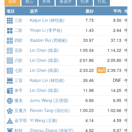
冠军
前三
所有
各选手
纪录
打乱
项目
选手
最好
平均
地
三阶
Kaijun Lin (林恺俊)
7.73
9.50
中
二阶
Yinqin Li (李尹钦)
1.43
2.64
中
四阶
Xiaobin Rui (芮晓彬)
33.97
37.13
中
五阶
Lin Chen (陈霖)
1:05.04
1:14.22
中
六阶
Lin Chen (陈霖)
2:01.86
2:05.80
中
七阶
Lin Chen (陈霖)
2:33.22
AsR
2:39.73
中
三盲
Kaijun Lin (林恺俊)
26.46
DNF
中
单手
Lin Chen (陈霖)
11.98
14.20
中
魔表
Junru Wang (王珺儒)
6.66
6.95
中
五魔方
Renxin Tang (汤任欣)
1:00.23
1:02.66
中
金字塔
Yi Wang (王旖)
4.14
4.59
中
斜转
Zhenyu Zhang (张振宇)
4.52
5.07
中