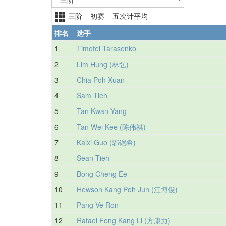
三阶 初赛 五次计平均
排名
选手
1
Timofei Tarasenko
2
Lim Hung (林弘)
3
Chia Poh Xuan
4
Sam Tieh
5
Tan Kwan Yang
6
Tan Wei Kee (陈伟祺)
7
Kaixi Guo (郭铠希)
8
Sean Tieh
9
Bong Cheng Ee
10
Hewson Kang Poh Jun (江博俊)
11
Pang Ve Ron
12
Rafael Fong Kang Li (方康力)