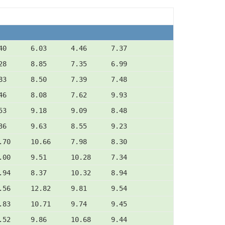
40      6.03      4.46      7.37
28      8.85      7.35      6.99
83      8.50      7.39      7.48
46      8.08      7.62      9.93
53      9.18      9.09      8.48
36      9.63      8.55      9.23
.70     10.66     7.98      8.30
.00     9.51      10.28     7.34
.94     8.37      10.32     8.94
.56     12.82     9.81      9.54
.83     10.71     9.74      9.45
.52     9.86      10.68     9.44