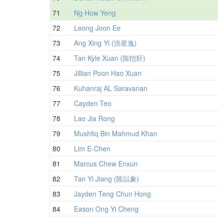
71
Ng How Yeng
72
Leong Joon Ee
73
Ang Xing Yi (洪星逸)
74
Tan Kyle Xuan (陈恺轩)
75
Jillian Poon Hao Xuan
76
Kuhanraj AL Saravanan
77
Cayden Teo
78
Lao Jia Rong
79
Mushfiq Bin Mahmud Khan
80
Lim E-Chen
81
Marcus Chew Enxun
82
Tan Yi Jiang (陈以象)
83
Jayden Teng Chun Hong
84
Eason Ong Yi Cheng