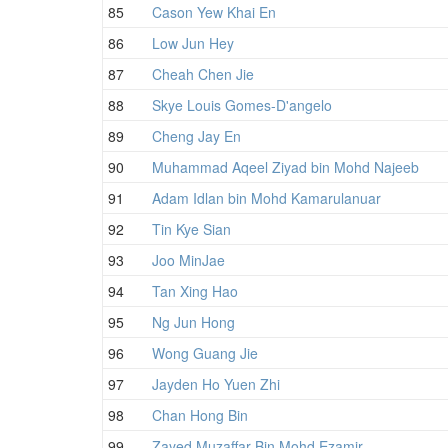
85
Cason Yew Khai En
86
Low Jun Hey
87
Cheah Chen Jie
88
Skye Louis Gomes-D'angelo
89
Cheng Jay En
90
Muhammad Aqeel Ziyad bin Mohd Najeeb
91
Adam Idlan bin Mohd Kamarulanuar
92
Tin Kye Sian
93
Joo MinJae
94
Tan Xing Hao
95
Ng Jun Hong
96
Wong Guang Jie
97
Jayden Ho Yuen Zhi
98
Chan Hong Bin
99
Zayed Muzaffar Bin Mohd Ezamir