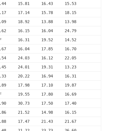
.44     15.81     16.43     15.53
.17     17.14     15.78     18.15
.09     18.92     13.88     13.98
.62     16.15     16.04     24.79
F       16.31     19.52     14.52
.67     16.04     17.85     16.70
.54     24.03     16.12     22.05
.45     24.01     19.31     13.23
.33     20.22     16.94     16.31
.89     17.98     17.10     19.87
F       19.55     17.80     16.69
.90     30.73     17.50     17.40
.86     21.52     14.98     16.15
.88     17.47     21.43     21.67
.48     21.22     23.73     26.60