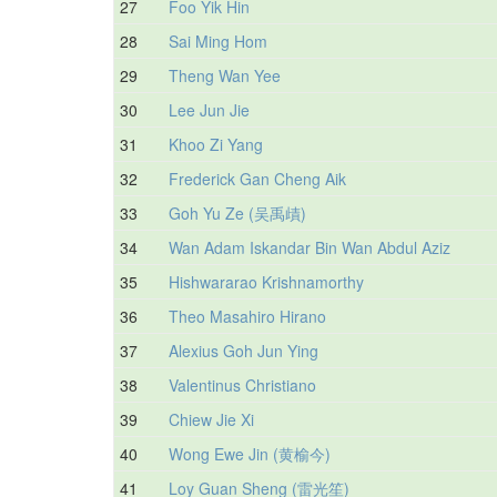
27
Foo Yik Hin
28
Sai Ming Hom
29
Theng Wan Yee
30
Lee Jun Jie
31
Khoo Zi Yang
32
Frederick Gan Cheng Aik
33
Goh Yu Ze (吴禹歵)
34
Wan Adam Iskandar Bin Wan Abdul Aziz
35
Hishwararao Krishnamorthy
36
Theo Masahiro Hirano
37
Alexius Goh Jun Ying
38
Valentinus Christiano
39
Chiew Jie Xi
40
Wong Ewe Jin (黄榆今)
41
Loy Guan Sheng (雷光笙)