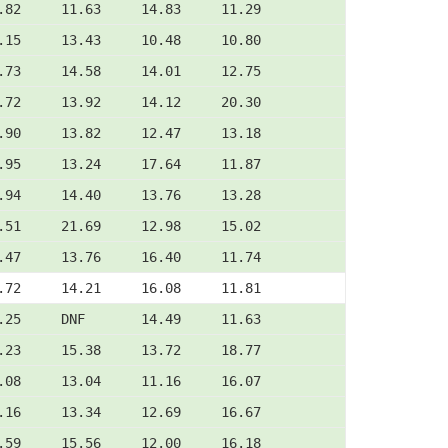
.82     11.63     14.83     11.29
.15     13.43     10.48     10.80
.73     14.58     14.01     12.75
.72     13.92     14.12     20.30
.90     13.82     12.47     13.18
.95     13.24     17.64     11.87
.94     14.40     13.76     13.28
.51     21.69     12.98     15.02
.47     13.76     16.40     11.74
.72     14.21     16.08     11.81
.25     DNF       14.49     11.63
.23     15.38     13.72     18.77
.08     13.04     11.16     16.07
.16     13.34     12.69     16.67
.59     15.56     12.00     16.18