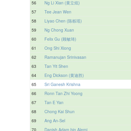
56
Ng Li Xian (黄立炫)
57
Tee Jean Wen
58
Liyao Chen (陈栎瑶)
59
Ng Chong Xuan
60
Felix Gu (顾敏琦)
61
Ong Shi Xiong
62
Ramanujan Srinivasan
63
Tan Yit Shen
64
Eng Dickson (黄迪胜)
65
Sri Ganesh Krishna
66
Ronn Tan Zhi Yoong
67
Tan E Yan
68
Chong Kai Shun
69
Ang An-Sel
70
Danish Adam bin Alemi