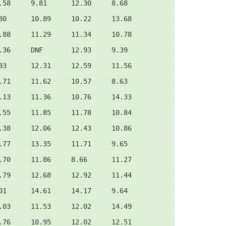
.58     9.81      12.30     8.68
80      10.89     10.22     13.68
.88     11.29     11.34     10.78
.36     DNF       12.93     9.39
83      12.31     12.59     11.56
.71     11.62     10.57     8.63
.13     11.36     10.76     14.33
.55     11.85     11.78     10.84
.38     12.06     12.43     10.86
.77     13.35     11.71     9.65
.70     11.86     8.66      11.27
.79     12.68     12.92     11.44
01      14.61     14.17     9.64
.03     11.53     12.02     14.49
.76     10.95     12.02     12.51