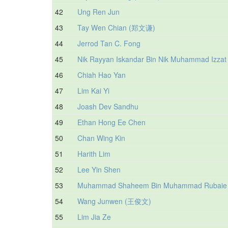
42
Ung Ren Jun
43
Tay Wen Chian (郑文谦)
44
Jerrod Tan C. Fong
45
Nik Rayyan Iskandar Bin Nik Muhammad Izzat
46
Chiah Hao Yan
47
Lim Kai Yi
48
Joash Dev Sandhu
49
Ethan Hong Ee Chen
50
Chan Wing Kin
51
Harith Lim
52
Lee Yin Shen
53
Muhammad Shaheem Bin Muhammad Rubaie
54
Wang Junwen (王俊文)
55
Lim Jia Ze