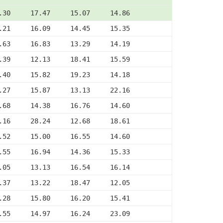
.30     17.47     15.07     14.86
.21     16.09     14.45     15.35
.63     16.83     13.29     14.19
.39     12.13     18.41     15.59
.40     15.82     19.23     14.18
.27     15.87     13.13     22.16
.68     14.38     16.76     14.60
.16     28.24     12.68     18.61
.52     15.00     16.55     14.60
.55     16.94     14.36     15.33
.05     13.13     16.54     16.14
.37     13.22     18.47     12.05
.28     15.80     16.20     15.41
.55     14.97     16.24     23.09