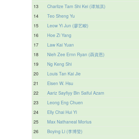
13
Charlize Tam Shi Kei (谭旭淇)
14
Teo Sheng Yu
15
Leow Yi Jun (廖艺畯)
16
Hoe Zi Yang
17
Law Kai Yuan
18
Nieh Zee Ernn Ryan (聶資恩)
19
Ng Keng Shi
20
Louis Tan Kai Jie
21
Eisen W. Hsu
22
Aariz Sayfiyy Bin Saiful Azam
23
Leong Eng Chuen
24
Elly Chai Hui Yi
25
Max Nathaneal Morius
26
Boying Li (李博莹)