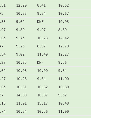
.51     12.20     8.41      10.62
75      10.83     9.84      10.67
.33     9.62      DNF       10.93
.97     9.89      9.07      8.39
.65     9.75      10.23     14.42
47      9.25      8.97      12.79
.54     9.02      11.49     12.27
.27     10.25     DNF       9.56
.62     10.08     10.90     9.64
.27     10.28     9.64      11.00
.65     10.31     10.82     10.80
57      14.09     10.87     9.52
.15     11.91     15.17     10.48
.74     10.34     10.56     11.00