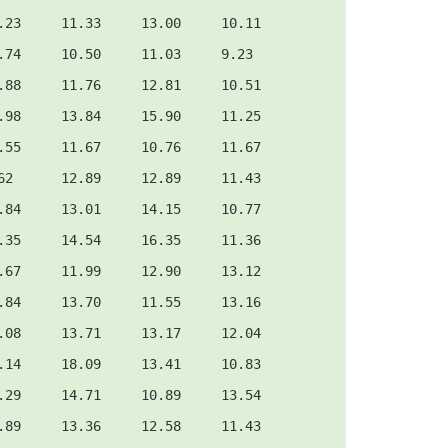
.23     11.33     13.00     10.11
.74     10.50     11.03     9.23
.88     11.76     12.81     10.51
.98     13.84     15.90     11.25
.55     11.67     10.76     11.67
62      12.89     12.89     11.43
.84     13.01     14.15     10.77
.35     14.54     16.35     11.36
.67     11.99     12.90     13.12
.84     13.70     11.55     13.16
.08     13.71     13.17     12.04
.14     18.09     13.41     10.83
.29     14.71     10.89     13.54
.89     13.36     12.58     11.43