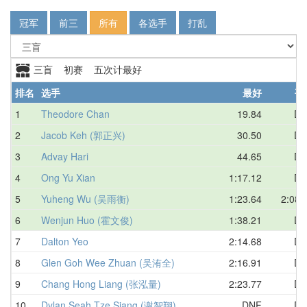
冠军
前三
所有
各选手
打乱
三盲 初赛 五次计最好
排名
选手
最好
平
1
Theodore Chan
19.84
DN
2
Jacob Keh (郭正兴)
30.50
DN
3
Advay Hari
44.65
DN
4
Ong Yu Xian
1:17.12
DN
5
Yuheng Wu (吴雨衡)
1:23.64
2:08.
6
Wenjun Huo (霍文俊)
1:38.21
DN
7
Dalton Yeo
2:14.68
DN
8
Glen Goh Wee Zhuan (吴洧全)
2:16.91
DN
9
Chang Hong Liang (张泓量)
2:23.77
DN
10
Dylan Seah Tze Siang (谢智翔)
DNF
DN