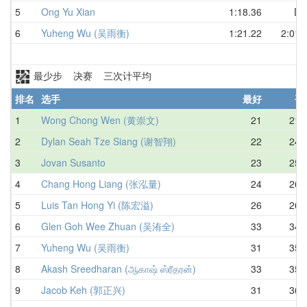
5
Ong Yu Xian
1:18.36
DN
6
Yuheng Wu (吴雨衡)
1:21.22
2:01.
最少步 决赛 三次计平均
排名
选手
最好
平
1
Wong Chong Wen (黄崇文)
21
21.
2
Dylan Seah Tze Siang (谢智翔)
22
24.
3
Jovan Susanto
23
25.
4
Chang Hong Liang (张泓量)
24
26.
5
Luis Tan Hong Yi (陈宏溢)
26
26.
6
Glen Goh Wee Zhuan (吴洧全)
33
34.
7
Yuheng Wu (吴雨衡)
31
35.
8
Akash Sreedharan (ஆகாஷ் ஸ்ரீதரன்)
33
35.
9
Jacob Keh (郭正兴)
31
36.