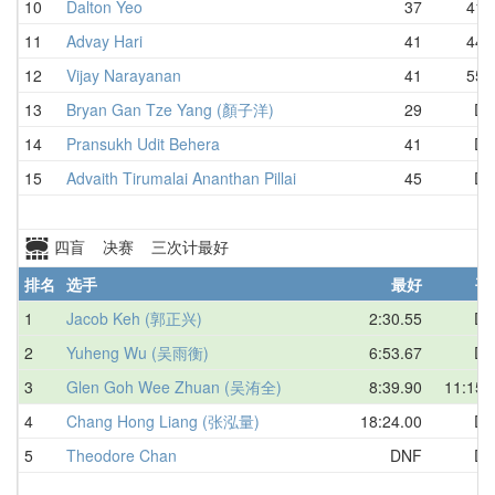
10
Dalton Yeo
37
41.
11
Advay Hari
41
44.
12
Vijay Narayanan
41
55.
13
Bryan Gan Tze Yang (顏子洋)
29
DN
14
Pransukh Udit Behera
41
DN
15
Advaith Tirumalai Ananthan Pillai
45
DN
四盲 决赛 三次计最好
排名
选手
最好
平
1
Jacob Keh (郭正兴)
2:30.55
DN
2
Yuheng Wu (吴雨衡)
6:53.67
DN
3
Glen Goh Wee Zhuan (吴洧全)
8:39.90
11:15.
4
Chang Hong Liang (张泓量)
18:24.00
DN
5
Theodore Chan
DNF
DN