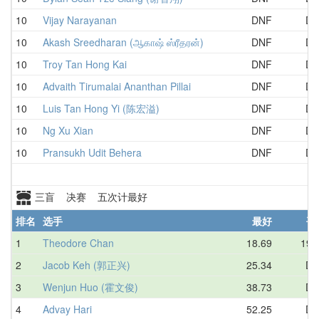
10
Vijay Narayanan
DNF
DN
10
Akash Sreedharan (ஆகாஷ் ஸ்ரீதரன்)
DNF
DN
10
Troy Tan Hong Kai
DNF
DN
10
Advaith Tirumalai Ananthan Pillai
DNF
DN
10
Luis Tan Hong Yi (陈宏溢)
DNF
DN
10
Ng Xu Xian
DNF
DN
10
Pransukh Udit Behera
DNF
DN
三盲 决赛 五次计最好
排名
选手
最好
平
1
Theodore Chan
18.69
19.
2
Jacob Keh (郭正兴)
25.34
DN
3
Wenjun Huo (霍文俊)
38.73
DN
4
Advay Hari
52.25
DN