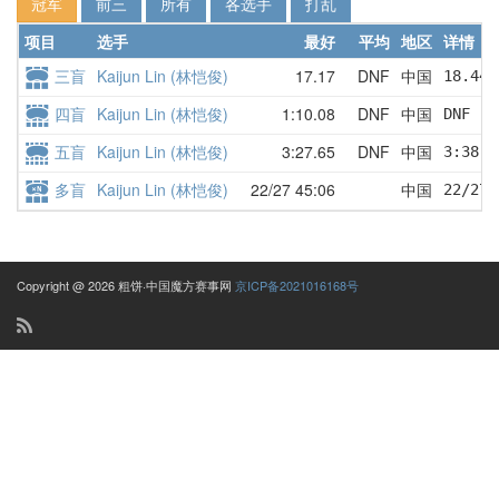
冠军
前三
所有
各选手
打乱
项目
选手
最好
平均
地区
详情
三盲
Kaijun Lin (林恺俊)
17.17
DNF
中国
18.44 
四盲
Kaijun Lin (林恺俊)
1:10.08
DNF
中国
DNF   
五盲
Kaijun Lin (林恺俊)
3:27.65
DNF
中国
3:38.0
多盲
Kaijun Lin (林恺俊)
22/27 45:06
中国
22/27 
Copyright @ 2026 粗饼·中国魔方赛事网
京ICP备2021016168号