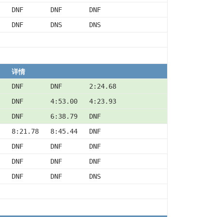
DNF       DNF       DNF
DNF       DNS       DNS
详情
DNF       DNF       2:24.68
DNF       4:53.00   4:23.93
DNF       6:38.79   DNF
8:21.78   8:45.44   DNF
DNF       DNF       DNF
DNF       DNF       DNF
DNF       DNF       DNS