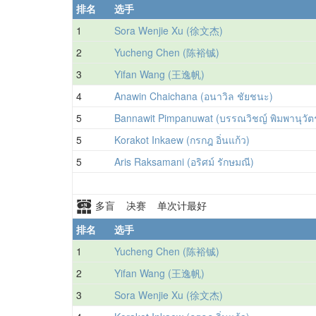
排名
选手
1
Sora Wenjie Xu (徐文杰)
2
Yucheng Chen (陈裕铖)
3
Yifan Wang (王逸帆)
4
Anawin Chaichana (อนาวิล ชัยชนะ)
5
Bannawit Pimpanuwat (บรรณวิชญ์ พิมพานุวัต
5
Korakot Inkaew (กรกฎ อิ่นแก้ว)
5
Aris Raksamani (อริศม์ รักษมณี)
多盲 决赛 单次计最好
排名
选手
1
Yucheng Chen (陈裕铖)
2
Yifan Wang (王逸帆)
3
Sora Wenjie Xu (徐文杰)