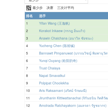
最少步 决赛 三次计平均
排名
选手
1
Yifan Wang (王逸帆)
2
Korakot Inkaew (กรกฎ อิ่นแก้ว)
3
Anawin Chaichana (อนาวิล ชัยชนะ)
4
Yucheng Chen (陈裕铖)
5
Bannawit Pimpanuwat (บรรณวิชญ์ พิมพานุวัต
6
Yunqi Ouyang (欧阳韵奇)
7
Trust Chaiaya
8
Napat Smavatkul
9
Polpipat Choolekha
10
Aris Raksamani (อริศม์ รักษมณี)
11
Jirunthanin Kittiwattanachai (จิรันธนิน กิตติว
12
Amolrada Ratchayakorn (อมลรดา รัฐชยากร)