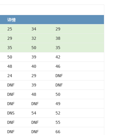
详情
25        34        29
29        32        38
35        50        35
50        39        42
48        40        46
24        29        DNF
DNF       39        DNF
DNF       48        50
DNF       DNF       49
DNS       54        52
DNF       DNF       55
DNF       DNF       66