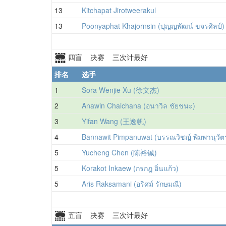
13
Kitchapat Jirotweerakul
13
Poonyaphat Khajornsin (ปุญญพัฒน์ ขจรศิลป์)
四盲 决赛 三次计最好
排名
选手
1
Sora Wenjie Xu (徐文杰)
2
Anawin Chaichana (อนาวิล ชัยชนะ)
3
Yifan Wang (王逸帆)
4
Bannawit Pimpanuwat (บรรณวิชญ์ พิมพานุวัต
5
Yucheng Chen (陈裕铖)
5
Korakot Inkaew (กรกฎ อิ่นแก้ว)
5
Aris Raksamani (อริศม์ รักษมณี)
五盲 决赛 三次计最好