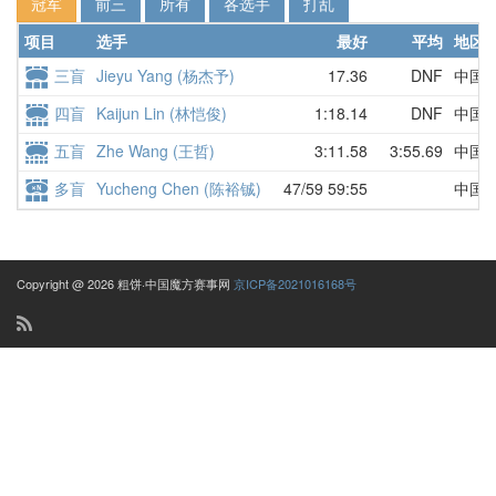
冠军
前三
所有
各选手
打乱
项目
选手
最好
平均
地区
三盲
Jieyu Yang (杨杰予)
17.36
DNF
中国
四盲
Kaijun Lin (林恺俊)
1:18.14
DNF
中国
五盲
Zhe Wang (王哲)
3:11.58
3:55.69
中国
多盲
Yucheng Chen (陈裕铖)
47/59 59:55
中国
Copyright @ 2026 粗饼·中国魔方赛事网
京ICP备2021016168号