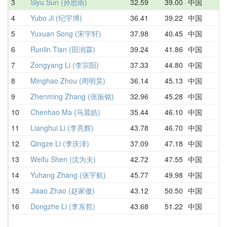
3
Siyu Sun (孙思雨)
32.59
39.00
中国
4
4
Yubo Ji (纪宇博)
36.41
39.22
中国
3
5
Yuxuan Song (宋宇轩)
37.98
40.45
中国
4
6
Runlin Tian (田润霖)
39.24
41.86
中国
4
7
Zongyang Li (李宗阳)
37.33
44.80
中国
4
8
Minghao Zhou (周明昊)
36.14
45.13
中国
4
9
Zhenming Zhang (张振铭)
32.96
45.28
中国
5
10
Chenhao Ma (马晨皓)
35.44
46.10
中国
4
11
Lianghui Li (李亮辉)
43.78
46.70
中国
4
12
Qingze Li (李庆泽)
37.09
47.18
中国
4
13
Weifu Shen (沈为夫)
42.72
47.55
中国
4
14
Yuhang Zhang (张宇航)
45.77
49.98
中国
5
15
Jiaao Zhao (赵家傲)
43.12
50.50
中国
5
16
Dongzhe Li (李东哲)
43.68
51.22
中国
4