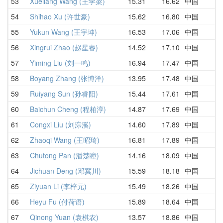
53
Xueliang Wang (王学梁)
15.31
16.62
中国
1
54
Shihao Xu (许世豪)
15.62
16.80
中国
1
55
Yukun Wang (王宇坤)
16.53
17.06
中国
2
56
Xingrui Zhao (赵星睿)
14.52
17.10
中国
1
57
Yiming Liu (刘一鸣)
16.94
17.47
中国
1
58
Boyang Zhang (张博洋)
13.95
17.48
中国
2
59
Ruiyang Sun (孙睿阳)
15.44
17.61
中国
1
60
Baichun Cheng (程柏淳)
14.87
17.69
中国
1
61
Congxi Liu (刘淙溪)
14.60
17.89
中国
1
62
Zhaoqi Wang (王昭琦)
16.81
17.89
中国
1
63
Chutong Pan (潘楚瞳)
14.16
18.09
中国
1
64
Jichuan Deng (邓冀川)
15.59
18.18
中国
1
65
Ziyuan Li (李梓元)
15.49
18.26
中国
D
66
Heyu Fu (付荷语)
15.89
18.64
中国
1
67
Qinong Yuan (袁棋农)
13.57
18.86
中国
2