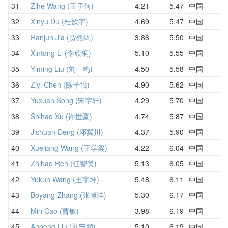
31
Zihe Wang (王子何)
4.21
5.47
中国
5
32
Xinyu Du (杜歆宇)
4.69
5.47
中国
5
33
Ranjun Jia (贾然钧)
3.86
5.50
中国
4
34
Xintong Li (李欣桐)
5.10
5.55
中国
5
35
Yiming Liu (刘一鸣)
4.50
5.58
中国
4
36
Ziyi Chen (陈子怡)
4.90
5.62
中国
5
37
Yuxuan Song (宋宇轩)
4.29
5.70
中国
5
38
Shihao Xu (许世豪)
4.74
5.87
中国
5
39
Jichuan Deng (邓冀川)
4.37
5.90
中国
5
40
Xueliang Wang (王学梁)
4.22
6.04
中国
6
41
Zhihao Ren (任智昊)
5.13
6.05
中国
5
42
Yukun Wang (王宇坤)
5.48
6.11
中国
5
43
Boyang Zhang (张博洋)
5.30
6.17
中国
5
44
Min Cao (曹敏)
3.98
6.19
中国
5
45
Anpeng Liu (刘安鹏)
5.10
6.19
中国
5