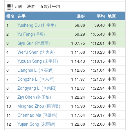
五阶 决赛 五次计平均
排名
选手
最好
平均
地区
1
Yusheng Du (杜宇生)
56.86
59.40
中国
1
2
Yu Feng (冯煜)
59.29
1:05.43
中国
5
3
Siyu Sun (孙思雨)
1:07.75
1:12.81
中国
1
4
Weifu Shen (沈为夫)
1:11.68
1:16.23
中国
1
5
Yuxuan Song (宋宇轩)
1:14.43
1:18.15
中国
1
6
Lianghui Li (李亮辉)
1:12.85
1:21.04
中国
1
7
Dongzhe Li (李东哲)
1:11.97
1:21.39
中国
1
8
Zongyang Li (李宗阳)
1:12.37
1:22.94
中国
1
9
Ziyi Chen (陈子怡)
1:22.24
1:25.25
中国
1
10
Minghao Zhou (周明昊)
1:15.90
1:25.83
中国
1
11
Chenhao Ma (马晨皓)
1:17.64
1:29.17
中国
1
12
Yujian Song (宋雨键)
1:22.88
1:32.00
中国
1