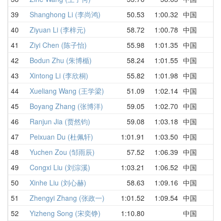
39
Shanghong Li (李尚鸿)
50.53
1:00.32
中国
5
40
Ziyuan Li (李梓元)
58.72
1:00.78
中国
1
41
Ziyi Chen (陈子怡)
55.98
1:01.35
中国
5
42
Bodun Zhu (朱博楯)
58.24
1:01.55
中国
1
43
Xintong Li (李欣桐)
55.82
1:01.98
中国
1
44
Xueliang Wang (王学梁)
51.09
1:02.14
中国
1
45
Boyang Zhang (张博洋)
59.05
1:02.70
中国
1
46
Ranjun Jia (贾然钧)
59.08
1:03.18
中国
1
47
Peixuan Du (杜佩轩)
1:01.91
1:03.50
中国
1
48
Yuchen Zou (邹雨辰)
57.52
1:06.39
中国
1
49
Congxi Liu (刘淙溪)
1:03.21
1:06.52
中国
1
50
Xinhe Liu (刘心赫)
58.63
1:09.16
中国
1
51
Zhengyi Zhang (张政一)
1:01.52
1:09.54
中国
D
52
Yizheng Song (宋奕铮)
1:10.80
中国
1