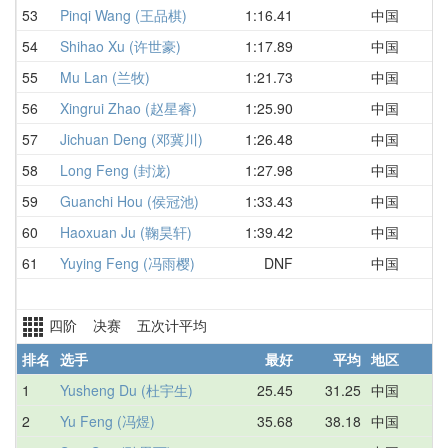
53
Pinqi Wang (王品棋)
1:16.41
中国
1
54
Shihao Xu (许世豪)
1:17.89
中国
1
55
Mu Lan (兰牧)
1:21.73
中国
1
56
Xingrui Zhao (赵星睿)
1:25.90
中国
D
57
Jichuan Deng (邓冀川)
1:26.48
中国
1
58
Long Feng (封泷)
1:27.98
中国
1
59
Guanchi Hou (侯冠池)
1:33.43
中国
D
60
Haoxuan Ju (鞠昊轩)
1:39.42
中国
1
61
Yuying Feng (冯雨樱)
DNF
中国
D
四阶 决赛 五次计平均
排名
选手
最好
平均
地区
1
Yusheng Du (杜宇生)
25.45
31.25
中国
3
2
Yu Feng (冯煜)
35.68
38.18
中国
3