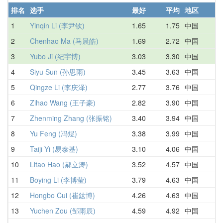
排名
选手
最好
平均
地区
1
Yinqin Li (李尹钦)
1.65
1.75
中国
1
2
Chenhao Ma (马晨皓)
1.69
2.72
中国
2
3
Yubo Ji (纪宇博)
3.03
3.30
中国
3
4
Siyu Sun (孙思雨)
3.45
3.63
中国
3
5
Qingze Li (李庆泽)
2.77
3.76
中国
3
6
Zihao Wang (王子豪)
2.82
3.90
中国
4
7
Zhenming Zhang (张振铭)
3.40
3.94
中国
4
8
Yu Feng (冯煜)
3.38
3.99
中国
3
9
Taiji Yi (易泰基)
3.10
4.06
中国
4
10
Litao Hao (郝立涛)
3.52
4.57
中国
5
11
Boying Li (李博莹)
3.79
4.63
中国
5
12
Hongbo Cui (崔鈜博)
4.26
4.63
中国
4
13
Yuchen Zou (邹雨辰)
4.59
4.92
中国
5