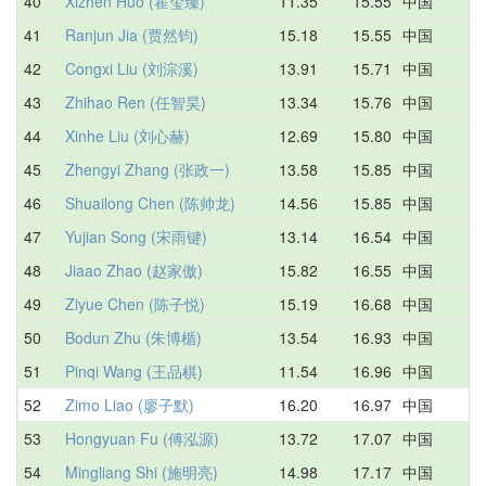
40
Xizhen Huo (霍玺臻)
11.35
15.55
中国
1
41
Ranjun Jia (贾然钧)
15.18
15.55
中国
1
42
Congxi Liu (刘淙溪)
13.91
15.71
中国
1
43
Zhihao Ren (任智昊)
13.34
15.76
中国
1
44
Xinhe Liu (刘心赫)
12.69
15.80
中国
1
45
Zhengyi Zhang (张政一)
13.58
15.85
中国
1
46
Shuailong Chen (陈帅龙)
14.56
15.85
中国
1
47
Yujian Song (宋雨键)
13.14
16.54
中国
1
48
Jiaao Zhao (赵家傲)
15.82
16.55
中国
1
49
Ziyue Chen (陈子悦)
15.19
16.68
中国
1
50
Bodun Zhu (朱博楯)
13.54
16.93
中国
1
51
Pinqi Wang (王品棋)
11.54
16.96
中国
1
52
Zimo Liao (廖子默)
16.20
16.97
中国
1
53
Hongyuan Fu (傅泓源)
13.72
17.07
中国
1
54
Mingliang Shi (施明亮)
14.98
17.17
中国
1