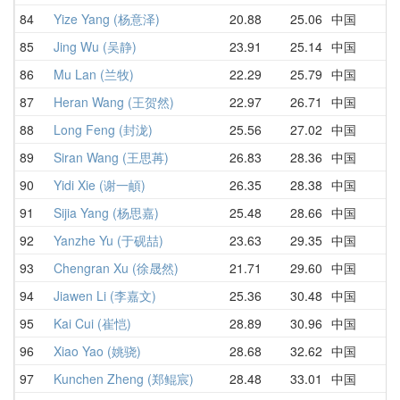
84
Yize Yang (杨意泽)
20.88
25.06
中国
2
85
Jing Wu (吴静)
23.91
25.14
中国
3
86
Mu Lan (兰牧)
22.29
25.79
中国
2
87
Heran Wang (王贺然)
22.97
26.71
中国
3
88
Long Feng (封泷)
25.56
27.02
中国
2
89
Siran Wang (王思苒)
26.83
28.36
中国
2
90
Yidi Xie (谢一頔)
26.35
28.38
中国
3
91
Sijia Yang (杨思嘉)
25.48
28.66
中国
2
92
Yanzhe Yu (于砚喆)
23.63
29.35
中国
2
93
Chengran Xu (徐晟然)
21.71
29.60
中国
4
94
Jiawen Li (李嘉文)
25.36
30.48
中国
2
95
Kai Cui (崔恺)
28.89
30.96
中国
3
96
Xiao Yao (姚骁)
28.68
32.62
中国
3
97
Kunchen Zheng (郑鲲宸)
28.48
33.01
中国
3