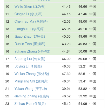
10
Weifu Shen (沈为夫)
41.43
46.66
中国
4
11
Qingze Li (李庆泽)
44.15
47.46
中国
5
12
Chenhao Ma (马晨皓)
42.03
48.00
中国
1
13
Lianghui Li (李亮辉)
45.95
49.10
中国
4
14
Jiaao Zhao (赵家傲)
45.55
49.68
中国
1
15
Runlin Tian (田润霖)
43.23
49.83
中国
5
16
Yuhang Zhang (张宇航)
44.84
50.08
中国
1
17
Anpeng Liu (刘安鹏)
44.02
50.68
中国
4
18
Boying Li (李博莹)
46.08
52.21
中国
5
19
Weilun Zhang (张炜纶)
47.30
52.51
中国
4
20
Mingliang Shi (施明亮)
46.34
53.41
中国
1
21
Yukun Wang (王宇坤)
39.91
53.82
中国
5
22
Jiaming Zhang (张嘉铭)
46.52
53.92
中国
5
23
Zhihao Ren (任智昊)
45.12
54.09
中国
5