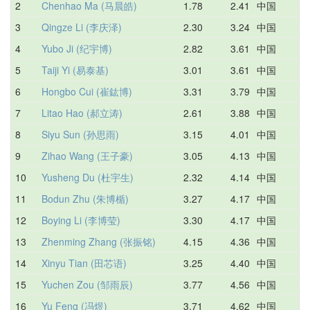
2
Chenhao Ma (马晨皓)
1.78
2.41
中国
2
3
Qingze Li (李庆泽)
2.30
3.24
中国
3
4
Yubo Ji (纪宇博)
2.82
3.61
中国
4
5
Taiji Yi (易泰基)
3.01
3.61
中国
4
6
Hongbo Cui (崔鈜博)
3.31
3.79
中国
3
7
Litao Hao (郝立涛)
2.61
3.88
中国
2
8
Siyu Sun (孙思雨)
3.15
4.01
中国
4
9
Zihao Wang (王子豪)
3.05
4.13
中国
4
10
Yusheng Du (杜宇生)
2.32
4.14
中国
5
11
Bodun Zhu (朱博楯)
3.27
4.17
中国
3
12
Boying Li (李博莹)
3.30
4.17
中国
3
13
Zhenming Zhang (张振铭)
4.15
4.36
中国
4
14
Xinyu Tian (田芯语)
3.25
4.40
中国
3
15
Yuchen Zou (邹雨辰)
3.77
4.56
中国
4
16
Yu Feng (冯煜)
3.71
4.62
中国
3