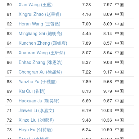
60
Xian Wang (王霰)
7.23
7.97
中国
8
61
Xingrui Zhao (赵星睿)
4.16
8.09
中国
6
62
Heran Wang (王贺然)
7.00
8.09
中国
8
63
Mingliang Shi (施明亮)
4.45
8.14
中国
6
64
Kunchen Zheng (郑鲲宸)
7.89
8.57
中国
8
65
Xuanran Wang (王轩然)
8.07
8.94
中国
D
66
Enhao Zhang (张恩浩)
8.37
9.08
中国
8
67
Chengran Xu (徐晟然)
7.22
9.17
中国
1
68
Yanzhe Yu (于砚喆)
7.89
9.68
中国
8
69
Kai Cui (崔恺)
8.13
9.79
中国
1
70
Haoxuan Ju (鞠昊轩)
6.69
9.87
中国
1
71
Jiawen Li (李嘉文)
6.19
10.03
中国
1
72
Xinze Liu (刘馨泽)
9.48
10.36
中国
1
73
Heyu Fu (付荷语)
6.24
10.50
中国
1
74
Boru Li (李博儒)
6.00
10.59
中国
1