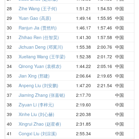
28
Zihe Wang (王子何)
1:51.21
1:54.53
中国
1
29
Yuan Gao (高原)
1:49.14
1:55.95
中国
1
30
Ranjun Jia (贾然钧)
1:46.17
1:57.46
中国
2
31
Zhihao Ren (任智昊)
1:41.30
1:57.58
中国
2
32
Jichuan Deng (邓冀川)
1:55.38
2:00.76
中国
1
33
Xueliang Wang (王学梁)
1:52.38
2:01.72
中国
1
34
Qinong Yuan (袁棋农)
1:44.22
2:05.16
中国
2
35
Jian Xing (邢建)
2:06.64
2:19.65
中国
2
36
Anpeng Liu (刘安鹏)
1:47.20
2:21.54
中国
2
37
Jiaming Zhang (张嘉铭)
2:17.70
中国
2
38
Ziyuan Li (李梓元)
2:19.60
中国
2
39
Xinhe Liu (刘心赫)
2:20.38
中国
2
40
Xingrui Zhao (赵星睿)
2:31.85
中国
2
41
Congxi Liu (刘淙溪)
2:55.34
中国
2