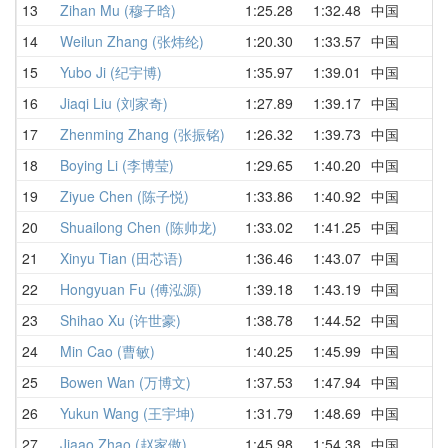
13
Zihan Mu (穆子晗)
1:25.28
1:32.48
中国
1
14
Weilun Zhang (张炜纶)
1:20.30
1:33.57
中国
1
15
Yubo Ji (纪宇博)
1:35.97
1:39.01
中国
1
16
Jiaqi Liu (刘家奇)
1:27.89
1:39.17
中国
1
17
Zhenming Zhang (张振铭)
1:26.32
1:39.73
中国
1
18
Boying Li (李博莹)
1:29.65
1:40.20
中国
1
19
Ziyue Chen (陈子悦)
1:33.86
1:40.92
中国
1
20
Shuailong Chen (陈帅龙)
1:33.02
1:41.25
中国
1
21
Xinyu Tian (田芯语)
1:36.46
1:43.07
中国
1
22
Hongyuan Fu (傅泓源)
1:39.18
1:43.19
中国
1
23
Shihao Xu (许世豪)
1:38.78
1:44.52
中国
1
24
Min Cao (曹敏)
1:40.25
1:45.99
中国
1
25
Bowen Wan (万博文)
1:37.53
1:47.94
中国
1
26
Yukun Wang (王宇坤)
1:31.79
1:48.69
中国
1
27
Jiaao Zhao (赵家傲)
1:45.98
1:54.38
中国
1