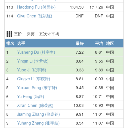
113
Haodong Fu (付昊冬)
1:04.50
1:17.26
中国
1
114
Qiyu Chen (陈祺钰)
DNF
DNF
中国
D
三阶 决赛 五次计平均
排名
选手
最好
平均
地区
1
Yusheng Du (杜宇生)
7.22
8.61
中国
7
2
Yinqin Li (李尹钦)
8.84
9.55
中国
1
3
Yubo Ji (纪宇博)
9.38
9.89
中国
9
4
Qingze Li (李庆泽)
8.81
10.03
中国
9
5
Yuxuan Song (宋宇轩)
9.45
10.38
中国
9
6
Yu Feng (冯煜)
8.87
10.71
中国
1
7
Xiran Chen (陈袭然)
10.03
10.92
中国
1
8
Jiaming Zhang (张嘉铭)
9.91
11.01
中国
1
9
Yuhang Zhang (张宇航)
8.54
11.07
中国
1