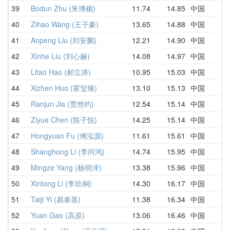
39
Bodun Zhu (朱博楯)
11.74
14.85
中国
1
40
Zihao Wang (王子豪)
13.65
14.88
中国
1
41
Anpeng Liu (刘安鹏)
12.21
14.90
中国
1
42
Xinhe Liu (刘心赫)
14.08
14.97
中国
1
43
Litao Hao (郝立涛)
10.95
15.03
中国
1
44
Xizhen Huo (霍玺臻)
13.10
15.13
中国
1
45
Ranjun Jia (贾然钧)
12.54
15.14
中国
1
46
Ziyue Chen (陈子悦)
14.25
15.14
中国
1
47
Hongyuan Fu (傅泓源)
11.61
15.61
中国
1
48
Shanghong Li (李尚鸿)
14.74
15.95
中国
1
49
Mingze Yang (杨明泽)
13.38
15.96
中国
1
50
Xintong Li (李欣桐)
14.30
16.17
中国
1
51
Taiji Yi (易泰基)
11.38
16.34
中国
1
52
Yuan Gao (高原)
13.06
16.46
中国
1