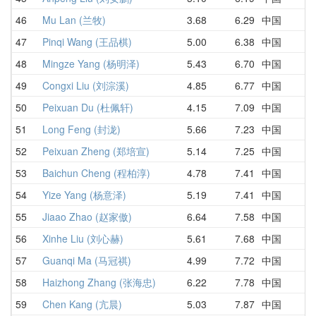
46
Mu Lan (兰牧)
3.68
6.29
中国
5
47
Pinqi Wang (王品棋)
5.00
6.38
中国
5
48
Mingze Yang (杨明泽)
5.43
6.70
中国
6
49
Congxi Liu (刘淙溪)
4.85
6.77
中国
8
50
Peixuan Du (杜佩轩)
4.15
7.09
中国
7
51
Long Feng (封泷)
5.66
7.23
中国
6
52
Peixuan Zheng (郑培宣)
5.14
7.25
中国
5
53
Baichun Cheng (程柏淳)
4.78
7.41
中国
9
54
Yize Yang (杨意泽)
5.19
7.41
中国
5
55
Jiaao Zhao (赵家傲)
6.64
7.58
中国
8
56
Xinhe Liu (刘心赫)
5.61
7.68
中国
7
57
Guanqi Ma (马冠祺)
4.99
7.72
中国
4
58
Haizhong Zhang (张海忠)
6.22
7.78
中国
8
59
Chen Kang (亢晨)
5.03
7.87
中国
5