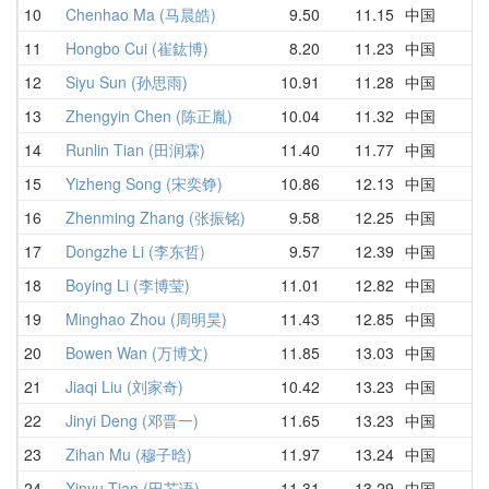
10
Chenhao Ma (马晨皓)
9.50
11.15
中国
9
11
Hongbo Cui (崔鈜博)
8.20
11.23
中国
1
12
Siyu Sun (孙思雨)
10.91
11.28
中国
1
13
Zhengyin Chen (陈正胤)
10.04
11.32
中国
1
14
Runlin Tian (田润霖)
11.40
11.77
中国
1
15
Yizheng Song (宋奕铮)
10.86
12.13
中国
1
16
Zhenming Zhang (张振铭)
9.58
12.25
中国
1
17
Dongzhe Li (李东哲)
9.57
12.39
中国
1
18
Boying Li (李博莹)
11.01
12.82
中国
1
19
Minghao Zhou (周明昊)
11.43
12.85
中国
1
20
Bowen Wan (万博文)
11.85
13.03
中国
1
21
Jiaqi Liu (刘家奇)
10.42
13.23
中国
1
22
Jinyi Deng (邓晋一)
11.65
13.23
中国
1
23
Zihan Mu (穆子晗)
11.97
13.24
中国
1
24
Xinyu Tian (田芯语)
11.31
13.29
中国
1