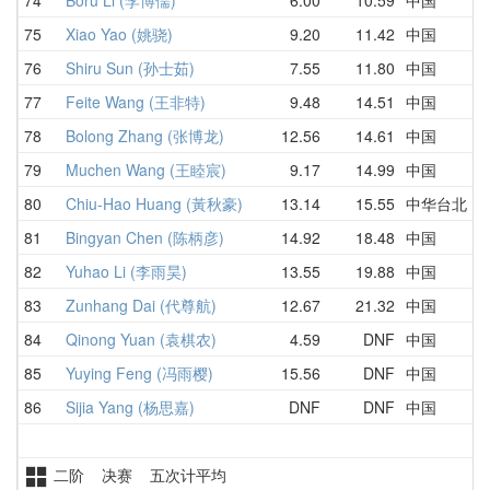
75
Xiao Yao (姚骁)
9.20
11.42
中国
1
76
Shiru Sun (孙士茹)
7.55
11.80
中国
1
77
Feite Wang (王非特)
9.48
14.51
中国
1
78
Bolong Zhang (张博龙)
12.56
14.61
中国
2
79
Muchen Wang (王睦宸)
9.17
14.99
中国
9
80
Chiu-Hao Huang (黃秋豪)
13.14
15.55
中华台北
1
81
Bingyan Chen (陈柄彦)
14.92
18.48
中国
1
82
Yuhao Li (李雨昊)
13.55
19.88
中国
2
83
Zunhang Dai (代尊航)
12.67
21.32
中国
1
84
Qinong Yuan (袁棋农)
4.59
DNF
中国
4
85
Yuying Feng (冯雨樱)
15.56
DNF
中国
2
86
Sijia Yang (杨思嘉)
DNF
DNF
中国
D
二阶 决赛 五次计平均