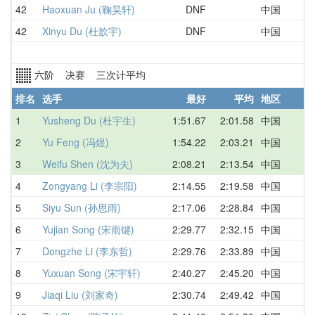
42
Haoxuan Ju (鞠昊轩)
DNF
中国
D
42
Xinyu Du (杜歆宇)
DNF
中国
D
六阶 决赛 三次计平均
排名
选手
最好
平均
地区
1
Yusheng Du (杜宇生)
1:51.67
2:01.58
中国
1
2
Yu Feng (冯煜)
1:54.22
2:03.21
中国
2
3
Weifu Shen (沈为夫)
2:08.21
2:13.54
中国
2
4
Zongyang Li (李宗阳)
2:14.55
2:19.58
中国
2
5
Siyu Sun (孙思雨)
2:17.06
2:28.84
中国
2
6
Yujian Song (宋雨键)
2:29.77
2:32.15
中国
2
7
Dongzhe Li (李东哲)
2:29.76
2:33.89
中国
2
8
Yuxuan Song (宋宇轩)
2:40.27
2:45.20
中国
2
9
Jiaqi Liu (刘家奇)
2:30.74
2:49.42
中国
3