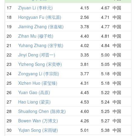
17
Ziyuan Li (李梓元)
4.15
4.67
中国
4
18
Hongyuan Fu (傅泓源)
2.56
4.71
中国
4
19
Jiaming Zhang (张嘉铭)
3.78
4.77
中国
4
20
Zihan Mu (穆子晗)
4.40
4.81
中国
5
21
Yuhang Zhang (张宇航)
4.02
4.84
中国
5
22
Jinyi Deng (邓晋一)
3.35
5.00
中国
3
23
Yizheng Song (宋奕铮)
3.81
5.05
中国
5
24
Zongyang Li (李宗阳)
3.77
5.18
中国
5
25
Xizhen Huo (霍玺臻)
4.31
5.18
中国
4
26
Yuan Gao (高原)
4.45
5.22
中国
5
27
Hao Liang (梁昊)
4.53
5.24
中国
4
28
Shuailong Chen (陈帅龙)
4.60
5.25
中国
5
29
Bowen Wan (万博文)
4.26
5.27
中国
4
30
Yujian Song (宋雨键)
5.01
5.38
中国
6