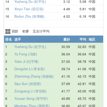
14
Yusheng Du (杜宇生)
3.12
5.08
中国
3
15
Xinyu Tian (田芯语)
4.48
5.81
中国
5
16
Bodun Zhu (朱博楯)
4.02
6.18
中国
4
四阶 初赛 五次计平均
排名
选手
最好
平均
地区
1
Yusheng Du (杜宇生)
30.59
32.83
中国
3
2
Yu Feng (冯煜)
36.04
36.64
中国
3
3
Yubo Ji (纪宇博)
37.00
38.78
中国
4
4
Dongzhe Li (李东哲)
39.74
41.06
中国
5
5
Zhenming Zhang (张振铭)
41.16
42.15
中国
4
6
Siyu Sun (孙思雨)
37.69
42.81
中国
4
7
Zongyang Li (李宗阳)
41.77
45.00
中国
4
8
Yuxuan Song (宋宇轩)
40.89
45.70
中国
4
9
Minghao Zhou (周明昊)
36.80
45.97
中国
4