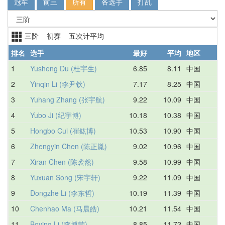
冠军
前三
所有
各选手
打乱
三阶 初赛 五次计平均
排名
选手
最好
平均
地区
1
Yusheng Du (杜宇生)
6.85
8.11
中国
6
2
Yinqin Li (李尹钦)
7.17
8.25
中国
7
3
Yuhang Zhang (张宇航)
9.22
10.09
中国
1
4
Yubo Ji (纪宇博)
10.18
10.38
中国
1
5
Hongbo Cui (崔鈜博)
10.53
10.90
中国
1
6
Zhengyin Chen (陈正胤)
9.02
10.96
中国
9
7
Xiran Chen (陈袭然)
9.58
10.99
中国
9
8
Yuxuan Song (宋宇轩)
9.22
11.09
中国
1
9
Dongzhe Li (李东哲)
10.19
11.39
中国
1
10
Chenhao Ma (马晨皓)
10.21
11.54
中国
1
11
Boying Li (李博莹)
8.85
11.72
中国
8