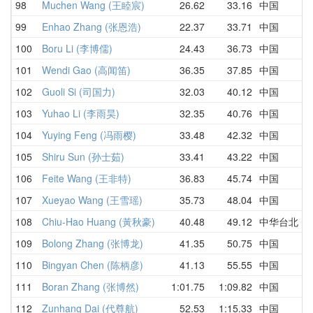
98
Muchen Wang (王睦宸)
26.62
33.16
中国
3
99
Enhao Zhang (张恩浩)
22.37
33.71
中国
3
100
Boru Li (李博儒)
24.43
36.73
中国
2
101
Wendi Gao (高闻笛)
36.35
37.85
中国
3
102
Guoli Si (司国力)
32.03
40.12
中国
5
103
Yuhao Li (李雨昊)
32.35
40.76
中国
1
104
Yuying Feng (冯雨樱)
33.48
42.32
中国
1
105
Shiru Sun (孙士茹)
33.41
43.22
中国
4
106
Feite Wang (王非特)
36.83
45.74
中国
5
107
Xueyao Wang (王雪瑶)
35.73
48.04
中国
3
108
Chiu-Hao Huang (黃秋豪)
40.48
49.12
中华台北
5
109
Bolong Zhang (张博龙)
41.35
50.75
中国
4
110
Bingyan Chen (陈柄彦)
41.13
55.55
中国
4
111
Boran Zhang (张博然)
1:01.75
1:09.82
中国
1
112
Zunhang Dai (代尊航)
52.53
1:15.33
中国
D