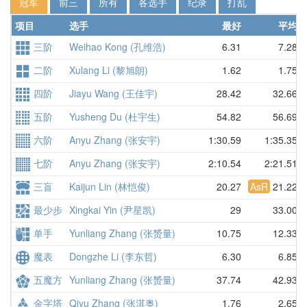
冠军
前三
所有
各选手
纪录
打乱
项目
选手
最好
平均
三阶
Weihao Kong (孔维浩)
6.31
7.28
二阶
Xulang Li (黎旭朗)
1.62
1.75
四阶
Jiayu Wang (王佳宇)
28.42
32.66
五阶
Yusheng Du (杜宇生)
54.82
56.69
六阶
Anyu Zhang (张安宇)
1:30.59
1:35.35
七阶
Anyu Zhang (张安宇)
2:10.54
2:21.51
三盲
Kaijun Lin (林恺俊)
20.27
AsR
21.22
最少步
Xingkai Yin (尹星凯)
29
33.00
单手
Yunliang Zhang (张赟量)
10.75
12.33
魔表
Dongzhe Li (李东哲)
6.30
6.85
五魔方
Yunliang Zhang (张赟量)
37.74
42.93
金字塔
Qiyu Zhang (张淇奥)
1.76
2.65