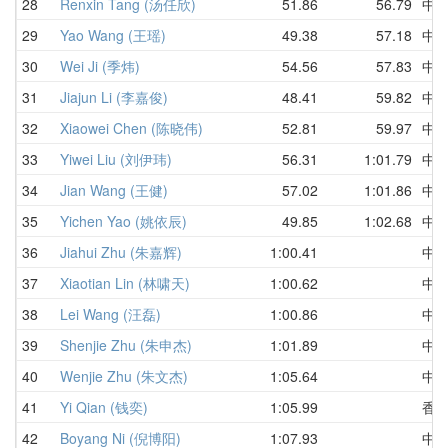
28
Renxin Tang (汤任欣)
51.86
56.79
中
29
Yao Wang (王瑶)
49.38
57.18
中
30
Wei Ji (季炜)
54.56
57.83
中
31
Jiajun Li (李嘉俊)
48.41
59.82
中
32
Xiaowei Chen (陈晓伟)
52.81
59.97
中
33
Yiwei Liu (刘伊玮)
56.31
1:01.79
中
34
Jian Wang (王健)
57.02
1:01.86
中
35
Yichen Yao (姚依辰)
49.85
1:02.68
中
36
Jiahui Zhu (朱嘉辉)
1:00.41
中
37
Xiaotian Lin (林啸天)
1:00.62
中
38
Lei Wang (汪磊)
1:00.86
中
39
Shenjie Zhu (朱申杰)
1:01.89
中
40
Wenjie Zhu (朱文杰)
1:05.64
中
41
Yi Qian (钱奕)
1:05.99
香
42
Boyang Ni (倪博阳)
1:07.93
中