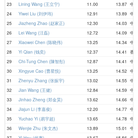
23
Lining Wang (王立宁)
11.00
13.87
中
24
Yiwei Liu (刘伊玮)
12.91
13.89
中
25
Jiazheng Zhao (赵家正)
12.30
14.03
中
26
Lei Wang (汪磊)
12.72
14.09
中
27
Xiaowei Chen (陈晓伟)
13.25
14.34
中
28
Yi Qian (钱奕)
12.37
14.41
香
29
Chi-Tung Chen (陳智彤)
12.87
14.41
中
30
Xingyue Cao (曹星悦)
13.25
14.52
中
31
Zhenyu Zhang (张振宇)
13.02
14.55
中
32
Jian Wang (王健)
12.84
14.59
中
33
Jinhao Zheng (郑金昊)
13.62
14.66
中
34
Jiajun Li (李嘉俊)
12.20
14.77
中
35
Yuchao Yi (易宇超)
13.65
14.78
中
36
Wenjie Zhu (朱文杰)
13.89
15.01
中
37
Yi Hou (侯夷)
13.67
15.56
中