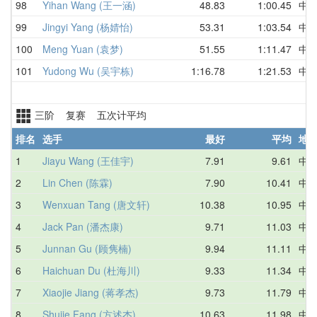
98
Yihan Wang (王一涵)
48.83
1:00.45
中
99
Jingyi Yang (杨婧怡)
53.31
1:03.54
中
100
Meng Yuan (袁梦)
51.55
1:11.47
中
101
Yudong Wu (吴宇栋)
1:16.78
1:21.53
中
三阶 复赛 五次计平均
排名
选手
最好
平均
地
1
Jiayu Wang (王佳宇)
7.91
9.61
中
2
Lin Chen (陈霖)
7.90
10.41
中
3
Wenxuan Tang (唐文轩)
10.38
10.95
中
4
Jack Pan (潘杰康)
9.71
11.03
中
5
Junnan Gu (顾隽楠)
9.94
11.11
中
6
Haichuan Du (杜海川)
9.33
11.34
中
7
Xiaojie Jiang (蒋孝杰)
9.73
11.79
中
8
Shujie Fang (方述杰)
10.63
11.98
中