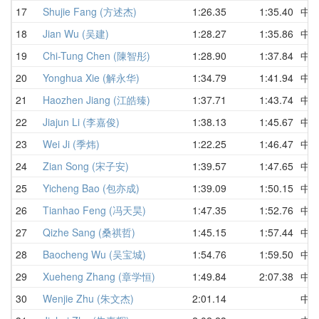
17
Shujie Fang (方述杰)
1:26.35
1:35.40
中
18
Jian Wu (吴建)
1:28.27
1:35.86
中
19
Chi-Tung Chen (陳智彤)
1:28.90
1:37.84
中
20
Yonghua Xie (解永华)
1:34.79
1:41.94
中
21
Haozhen Jiang (江皓臻)
1:37.71
1:43.74
中
22
Jiajun Li (李嘉俊)
1:38.13
1:45.67
中
23
Wei Ji (季炜)
1:22.25
1:46.47
中
24
Zian Song (宋子安)
1:39.57
1:47.65
中
25
Yicheng Bao (包亦成)
1:39.09
1:50.15
中
26
Tianhao Feng (冯天昊)
1:47.35
1:52.76
中
27
Qizhe Sang (桑祺哲)
1:45.15
1:57.44
中
28
Baocheng Wu (吴宝城)
1:54.76
1:59.50
中
29
Xueheng Zhang (章学恒)
1:49.84
2:07.38
中
30
Wenjie Zhu (朱文杰)
2:01.14
中