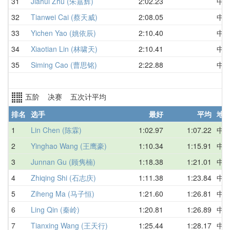
31
Jiahui Zhu (朱嘉辉)
2:02.23
中
32
Tianwei Cai (蔡天威)
2:08.05
中
33
Yichen Yao (姚依辰)
2:10.40
中
34
Xiaotian Lin (林啸天)
2:10.41
中
35
Siming Cao (曹思铭)
2:22.88
中
五阶 决赛 五次计平均
排名
选手
最好
平均
地
1
Lin Chen (陈霖)
1:02.97
1:07.22
中
2
Yinghao Wang (王鹰豪)
1:10.34
1:15.91
中
3
Junnan Gu (顾隽楠)
1:18.38
1:21.01
中
4
Zhiqing Shi (石志庆)
1:11.38
1:23.84
中
5
Ziheng Ma (马子恒)
1:21.60
1:26.81
中
6
Ling Qin (秦岭)
1:20.81
1:26.89
中
7
Tianxing Wang (王天行)
1:25.44
1:28.17
中