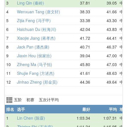
3
Ling Qin (秦岭)
37.81
39.05
中
4
Wenxuan Tang (唐文轩)
38.33
41.66
中
5
Zijia Feng (冯子甲)
33.38
43.30
中
6
Haichuan Du (杜海川)
42.04
43.83
中
7
Xiaojie Jiang (蒋孝杰)
41.72
44.41
中
8
Jack Pan (潘杰康)
40.71
46.37
中
9
Jiaxin Hou (侯家欣)
39.04
47.00
中
10
Ziheng Ma (马子恒)
45.80
47.03
中
11
Shujie Fang (方述杰)
41.61
48.63
中
12
Jinhao Zheng (郑金昊)
44.36
49.64
中
五阶 初赛 五次计平均
排名
选手
最好
平均
地
1
Lin Chen (陈霖)
1:03.34
1:07.31
中
2
Zhiqing Shi (石志庆)
1:11.24
1:16.95
中