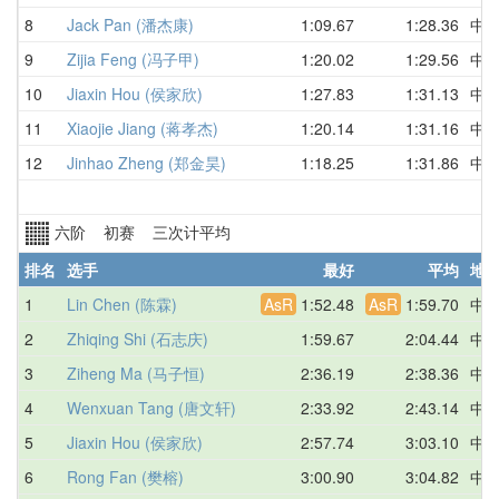
8
Jack Pan (潘杰康)
1:09.67
1:28.36
中
9
Zijia Feng (冯子甲)
1:20.02
1:29.56
中
10
Jiaxin Hou (侯家欣)
1:27.83
1:31.13
中
11
Xiaojie Jiang (蒋孝杰)
1:20.14
1:31.16
中
12
Jinhao Zheng (郑金昊)
1:18.25
1:31.86
中
六阶 初赛 三次计平均
排名
选手
最好
平均
地
1
Lin Chen (陈霖)
AsR
1:52.48
AsR
1:59.70
中
2
Zhiqing Shi (石志庆)
1:59.67
2:04.44
中
3
Ziheng Ma (马子恒)
2:36.19
2:38.36
中
4
Wenxuan Tang (唐文轩)
2:33.92
2:43.14
中
5
Jiaxin Hou (侯家欣)
2:57.74
3:03.10
中
6
Rong Fan (樊榕)
3:00.90
3:04.82
中