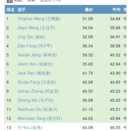
排名
选手
最好
平均
地
1
Yinghao Wang (王鹰豪)
31.08
34.84
中
2
Jiayu Wang (王佳宇)
34.04
35.88
中
3
Ling Qin (秦岭)
32.08
36.91
中
4
Zijia Feng (冯子甲)
36.34
38.58
中
5
Xiaojie Jiang (蒋孝杰)
39.32
40.02
中
6
Jiaxin Hou (侯家欣)
35.69
42.94
中
7
Jack Pan (潘杰康)
41.79
43.90
中
8
Shujie Fang (方述杰)
40.98
44.83
中
9
Jinhao Zheng (郑金昊)
40.50
45.23
中
10
Ziheng Ma (马子恒)
36.98
45.43
中
11
Haichuan Du (杜海川)
41.15
45.51
中
12
Wenxuan Tang (唐文轩)
44.62
45.84
中
13
Yi Hou (侯夷)
44.08
46.05
中