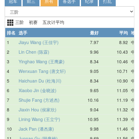
冠军
前三
所有
各选手
纪录
打乱
三阶 初赛 五次计平均
排名
选手
最好
平均
地
1
Jiayu Wang (王佳宇)
7.97
8.92
中
2
Lin Chen (陈霖)
9.96
10.43
中
3
Yinghao Wang (王鹰豪)
8.34
10.46
中
4
Wenxuan Tang (唐文轩)
9.05
10.71
中
5
Haichuan Du (杜海川)
8.34
10.90
中
6
Xiaobo Jin (金晓波)
9.65
11.05
中
7
Shujie Fang (方述杰)
10.16
11.19
中
8
Jiaxin Hou (侯家欣)
9.04
11.32
中
9
Lining Wang (王立宁)
10.95
11.39
中
10
Jack Pan (潘杰康)
9.98
11.46
中
11
Junnan Gu (顾隽楠)
9.69
11.56
中