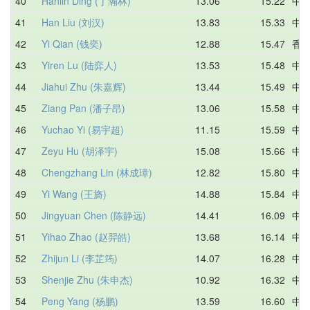
40
Hanlin Ding (丁瀚林)
13.06
15.22
中
41
Han Liu (刘汉)
13.83
15.33
中
42
Yi Qian (钱奕)
12.88
15.47
香
43
Yiren Lu (陆弈人)
13.53
15.48
中
44
Jiahui Zhu (朱嘉辉)
13.44
15.49
中
45
Ziang Pan (潘子昂)
13.06
15.58
中
46
Yuchao Yi (易宇超)
11.15
15.59
中
47
Zeyu Hu (胡泽宇)
15.08
15.66
中
48
Chengzhang Lin (林成璋)
12.82
15.80
中
49
Yi Wang (王旖)
14.88
15.84
中
50
Jingyuan Chen (陈静远)
14.41
16.09
中
51
Yihao Zhao (赵羿皓)
13.68
16.14
中
52
Zhijun Li (李芷筠)
14.07
16.28
中
53
Shenjie Zhu (朱申杰)
10.92
16.32
中
54
Peng Yang (杨鹏)
13.59
16.60
中