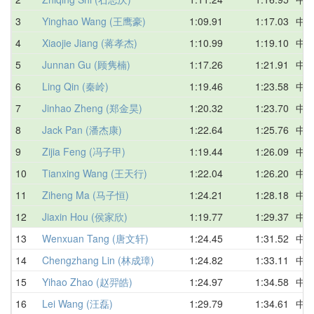
3
Yinghao Wang (王鹰豪)
1:09.91
1:17.03
中
4
Xiaojie Jiang (蒋孝杰)
1:10.99
1:19.10
中
5
Junnan Gu (顾隽楠)
1:17.26
1:21.91
中
6
Ling Qin (秦岭)
1:19.46
1:23.58
中
7
Jinhao Zheng (郑金昊)
1:20.32
1:23.70
中
8
Jack Pan (潘杰康)
1:22.64
1:25.76
中
9
Zijia Feng (冯子甲)
1:19.44
1:26.09
中
10
Tianxing Wang (王天行)
1:22.04
1:26.20
中
11
Ziheng Ma (马子恒)
1:24.21
1:28.18
中
12
Jiaxin Hou (侯家欣)
1:19.77
1:29.37
中
13
Wenxuan Tang (唐文轩)
1:24.45
1:31.52
中
14
Chengzhang Lin (林成璋)
1:24.82
1:33.11
中
15
Yihao Zhao (赵羿皓)
1:24.97
1:34.58
中
16
Lei Wang (汪磊)
1:29.79
1:34.61
中