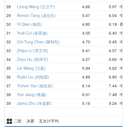
28
Lining Wang (王立宁)
4.66
5.97
中
29
Renxin Tang (汤任欣)
5.07
6.04
中
30
Yi Qian (钱奕)
4.80
6.19
香
31
Yudi Cui (崔雨迪)
4.05
6.40
中
32
Chi-Tung Chen (陳智彤)
4.70
6.45
中
33
Zhijun Li (李芷筠)
5.41
6.57
中
34
Zeyu Hu (胡泽宇)
4.27
6.60
中
35
Lei Wang (汪磊)
5.94
6.62
中
36
Ruilin Liu (刘锐霖)
4.89
6.80
中
37
Yichen Yao (姚依辰)
6.14
7.44
中
38
Yue Jiang (蒋越)
6.51
7.48
中
39
Jiahui Zhu (朱嘉辉)
5.16
9.24
中
二阶 决赛 五次计平均