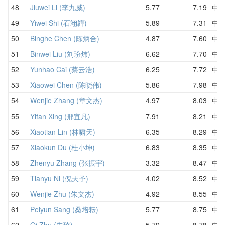
48
Jiuwei Li (李九威)
5.77
7.19
中
49
Yiwei Shi (石翊韡)
5.89
7.31
中
50
Binghe Chen (陈炳合)
4.87
7.60
中
51
Binwei Liu (刘玢炜)
6.62
7.70
中
52
Yunhao Cai (蔡云浩)
6.25
7.72
中
53
Xiaowei Chen (陈晓伟)
5.86
7.98
中
54
Wenjie Zhang (章文杰)
4.97
8.03
中
55
Yifan Xing (邢宜凡)
7.91
8.21
中
56
Xiaotian Lin (林啸天)
6.35
8.29
中
57
Xiaokun Du (杜小坤)
6.83
8.35
中
58
Zhenyu Zhang (张振宇)
3.32
8.47
中
59
Tianyu Ni (倪天予)
4.02
8.52
中
60
Wenjie Zhu (朱文杰)
4.92
8.55
中
61
Peiyun Sang (桑培耘)
5.77
8.75
中
62
Qi Zhu (朱琦)
5.79
8.78
中