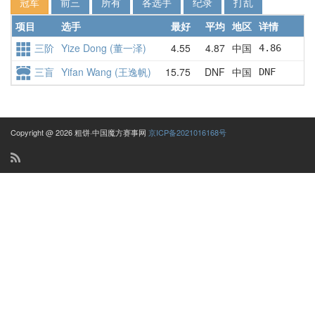
冠军
前三
所有
各选手
纪录
打乱
项目
选手
最好
平均
地区
详情
三阶
Yize Dong (董一泽)
4.55
4.87
中国
4.86      
三盲
Yifan Wang (王逸帆)
15.75
DNF
中国
DNF       
Copyright @ 2026 粗饼·中国魔方赛事网
京ICP备2021016168号