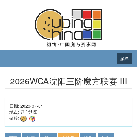
菜单
2026WCA沈阳三阶魔方联赛 III
日期:
2026-07-01
地点:
辽宁沈阳
链接: