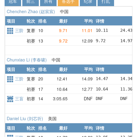
冠军
前三
所有
各选手
纪录
打乱
Chenchen Zhao (赵宸宸)
中国
项目
轮次
排名
最好
平均
详情
三阶
复赛
10
9.71
11.01
10.11     24.43 
初赛
13
9.72
12.09
9.72      14.97 
Chunxiao Li (李春啸)
中国
项目
轮次
排名
最好
平均
详情
三阶
复赛
20
12.41
14.09
14.47     14.34 
初赛
17
10.64
12.77
10.64     11.36 
三盲
初赛
14
3:05.65
DNF
DNF       DNF   
Daniel Liu (刘芯圻)
美国
项目
轮次
排名
最好
平均
详情