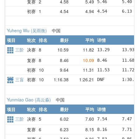
复赛
2
4.58
5.49
5.46      5.40  
初赛
1
4.54
4.94
4.54      6.13  
Yuheng Wu (吴雨衡)
中国
项目
轮次
排名
最好
平均
详情
三阶
决赛
8
10.59
11.82
13.29     13.93 
复赛
8
8.46
10.09
8.46      11.68 
初赛
10
9.64
11.31
11.53     11.72 
三盲
初赛
10
1:16.38
1:26.21
DNF       1:30.7
Yunmiao Gao (高云淼)
中国
项目
轮次
排名
最好
平均
详情
三阶
决赛
5
6.02
7.60
7.54      7.47  
复赛
6
6.23
8.15
8.16      7.71  
初赛
6
7.52
8.36
7.53      9.86  