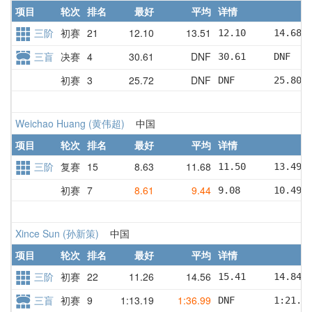
项目
轮次
排名
最好
平均
详情
三阶
初赛
21
12.10
13.51
12.10     14.68 
三盲
决赛
4
30.61
DNF
30.61     DNF   
初赛
3
25.72
DNF
DNF       25.80 
Weichao Huang (黄伟超)
中国
项目
轮次
排名
最好
平均
详情
三阶
复赛
15
8.63
11.68
11.50     13.49 
初赛
7
8.61
9.44
9.08      10.49 
Xince Sun (孙新策)
中国
项目
轮次
排名
最好
平均
详情
三阶
初赛
22
11.26
14.56
15.41     14.84 
三盲
初赛
9
1:13.19
1:36.99
DNF       1:21.1