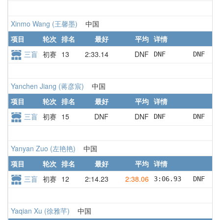
Xinmo Wang (王馨墨)
中国
项目
轮次
排名
最好
平均
详情
三盲
初赛
13
2:33.14
DNF
DNF       DNF   
Yanchen Jiang (蒋彦宸)
中国
项目
轮次
排名
最好
平均
详情
三盲
初赛
15
DNF
DNF
DNF       DNF   
Yanyan Zuo (左艳艳)
中国
项目
轮次
排名
最好
平均
详情
三盲
初赛
12
2:14.23
2:38.06
3:06.93   DNF   
Yaqian Xu (徐雅芊)
中国