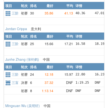
项目
轮次
排名
最好
平均
详情
三阶
初赛
30
35.86
41.13
40.36     47.01 
Jordan Crippa
意大利
项目
轮次
排名
最好
平均
详情
三阶
初赛
25
15.66
17.21
16.58     18.19 
Junhe Zhang (张钧鹤)
中国
项目
轮次
排名
最好
平均
详情
三阶
初赛
24
12.18
15.97
22.80     16.23 
三盲
决赛
6
37.32
DNF
1:19.25   DNF   
初赛
8
1:13.14
DNF
DNF       DNF   
Mingxuan Wu (吴明轩)
中国