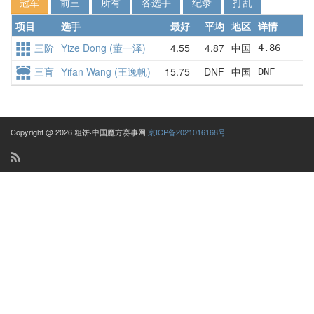
冠军
前三
所有
各选手
纪录
打乱
项目
选手
最好
平均
地区
详情
三阶
Yize Dong (董一泽)
4.55
4.87
中国
4.86      
三盲
Yifan Wang (王逸帆)
15.75
DNF
中国
DNF       
Copyright @ 2026 粗饼·中国魔方赛事网
京ICP备2021016168号