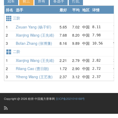
冠军
前三
所有
各选手
打乱
排名
选手
最好
平均
地区
详情
三阶
1
Zixuan Yang (杨子轩)
5.65
7.02
中国
8.11      7.
2
Xianjing Wang (王先靖)
7.68
8.20
中国
7.98      7.
3
Bofan Zhang (张博藩)
8.16
9.89
中国
10.56     9.
二阶
1
Xianjing Wang (王先靖)
2.21
2.79
中国
2.82      2.
2
Rilang Cao (曹日朗)
1.72
2.90
中国
2.72      4.
3
Yiheng Wang (王艺衡)
2.37
3.12
中国
2.37      3.
Copyright @ 2026 粗饼·中国魔方赛事网
京ICP备2021016168号