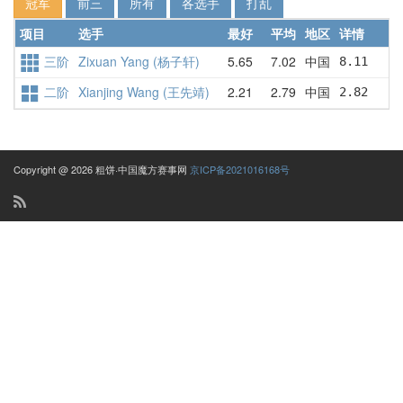
冠军
前三
所有
各选手
打乱
项目
选手
最好
平均
地区
详情
三阶
Zixuan Yang (杨子轩)
5.65
7.02
中国
8.11    
二阶
Xianjing Wang (王先靖)
2.21
2.79
中国
2.82    
Copyright @ 2026 粗饼·中国魔方赛事网
京ICP备2021016168号