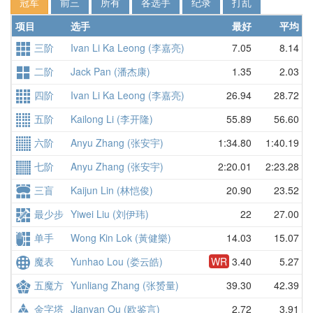
冠军
前三
所有
各选手
纪录
打乱
项目
选手
最好
平均
三阶
Ivan Li Ka Leong (李嘉亮)
7.05
8.14
二阶
Jack Pan (潘杰康)
1.35
2.03
四阶
Ivan Li Ka Leong (李嘉亮)
26.94
28.72
五阶
Kailong Li (李开隆)
55.89
56.60
六阶
Anyu Zhang (张安宇)
1:34.80
1:40.19
七阶
Anyu Zhang (张安宇)
2:20.01
2:23.28
三盲
Kaijun Lin (林恺俊)
20.90
23.52
最少步
Yiwei Liu (刘伊玮)
22
27.00
单手
Wong Kin Lok (黃健樂)
14.03
15.07
魔表
Yunhao Lou (娄云皓)
WR
3.40
5.27
五魔方
Yunliang Zhang (张赟量)
39.30
42.39
金字塔
Jianyan Ou (欧鉴言)
2.72
3.91