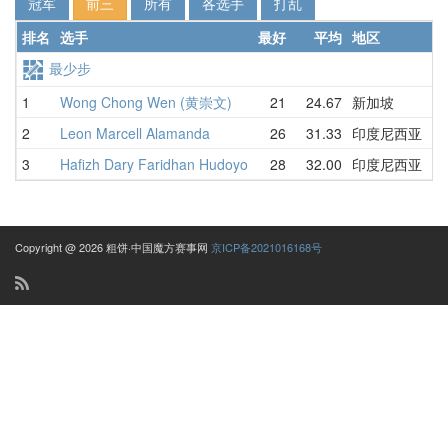
冠军
前三
所有
各选手
打乱
排名
选手
最好
平均
地区
详
最少步
1
Wong Chong Wen (黄崇文)
21
24.67
新加坡
26
2
Leon Marcell Alamanda
26
31.33
印度尼西亚
26
3
Hafizh Dary Faridhan Hudoyo
28
32.00
印度尼西亚
36
Copyright @ 2026 粗饼·中国魔方赛事网
京ICP备2021016168号