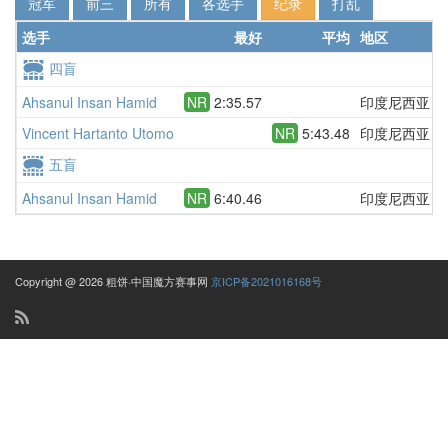
冠军
前三
所有
各选手
纪录
打乱
选手
最好
平均
地区
四盲
Ahsanul Insan Hamid
NR
2:35.57
印度尼西亚
D
Vincent Hartanto Utomo
NR
5:43.48
印度尼西亚
5
五盲
Ahsanul Insan Hamid
NR
6:40.46
印度尼西亚
D
Copyright @ 2026 粗饼·中国魔方赛事网
京ICP备2021016168号