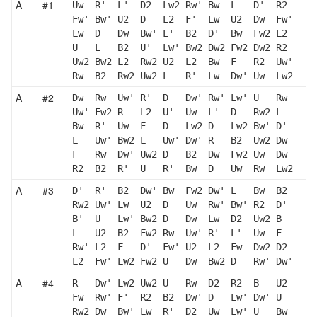
A
#1
Uw  R'  L'  D2  Lw2 Rw' Bw  L   D'  R2 
Fw' Bw' U2  D   L2  F'  Lw  U2  Dw  Fw'
Lw  D   Dw  Bw' L'  B2  D'  Bw  Fw2 L2 
U   L   B2  U'  Lw' Bw2 Dw2 Fw2 Dw2 R2 
Uw2 Bw2 L2  Rw2 U2  L2  Bw  F   R2  Uw'
Rw  B2  Rw2 Uw2 L   R'  Lw  Dw' Uw  Lw2
A
#2
Dw  Rw  Uw' R'  D   Dw' Rw' Lw' U   Rw 
Uw' Fw2 R   L2  U'  Uw  L'  D   Rw2 L  
Bw  R'  Uw  F   D   Lw2 D   Lw2 Bw' D' 
L   Uw' Bw2 L   Uw' Dw' R   B2  Uw2 Dw 
F   Rw  Dw' Uw2 D   B2  Dw  Fw2 Uw  Dw 
R2  B2  R'  U   R'  Bw  D   Uw  Rw  Lw2
A
#3
D'  R'  B2  Dw' Bw  Fw2 Dw' L   Bw  B2 
Rw2 Uw' Lw  U2  D   Uw  Rw' Bw' R2  D' 
B'  U   Lw' Bw2 D   Dw  Lw  D2  Uw2 B  
L   U2  B2  Fw2 Rw  Uw' R'  L'  Uw  F  
Rw' L2  F   D'  Fw' U2  L2  Fw  Dw2 D2 
L2  Fw' Lw2 Fw2 U   Dw  Bw2 D   Rw' Dw'
A
#4
R   Dw' Lw2 Uw2 U   Rw  D2  R2  B   U2 
Fw  Rw' F'  R2  B2  Dw' D   Lw' Dw' U  
Rw2 Dw  Bw' Lw  R'  D2  Uw  Lw' U   Bw 