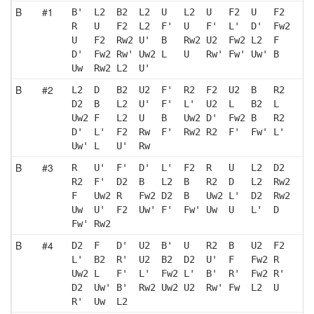
B
#1
B'  L2  B2  L2  U   L2  U   F2  U   F2 
R   U   F2  L2  F'  U   F'  L'  D'  Fw2
U   F2  Rw2 U'  B   Rw2 U2  Fw2 L2  F  
D'  Fw2 Rw' Uw2 L   U   Rw' Fw' Uw' B  
Uw  Rw2 L2  U' 
B
#2
L2  D   B2  U2  F'  R2  F2  U2  B   R2 
D2  B   L2  U'  F'  L'  U2  L   B2  L  
Uw2 F   L2  U   B   Uw2 D'  Fw2 B   R2 
D'  L'  F2  Rw  F'  Rw2 R2  F'  Fw' L' 
Uw' L   U'  Rw 
B
#3
R   U'  F'  D'  L'  F2  R   U   L2  D2 
R2  F'  D2  B   L2  B   R2  D   L2  Rw2
F   Uw2 R   Fw2 D2  B   Uw2 L'  D2  Rw2
Uw  U'  F2  Uw' F'  Fw' Uw  U   L'  D  
Fw' Rw2
B
#4
D2  F   D'  U2  B'  U   R2  B   U2  F2 
L'  B2  R'  U2  B2  D2  U'  F   Fw2 R  
Uw2 L   F'  L'  Fw2 L'  B'  R'  Fw2 R' 
D2  Uw' B'  Rw2 Uw2 U2  Rw' Fw  L2  U  
R'  Uw  L2 