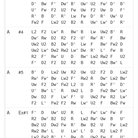
D'  Bw  F'  Dw' B'  Uw' U2  Fw' D'  B' 
U'  Fw  F2  U2  Fw  Uw  F2  Uw  D   F' 
R'  B   D'  R'  Lw  Fw  D'  R'  Uw' U  
Fw2 F   Lw2 U2  B2  R   Uw' Lw' D'  R' 
A
#4
L2  F2  Lw' R   Bw' B   Lw  Uw2 B'  R  
Dw' Rw  D2  R2  F2  U'  Rw' R'  F   Bw 
Uw2 U2  B2  Dw' D'  Lw  F   Bw' Fw2 D  
Uw2 Lw' Dw2 Rw2 Lw' Dw  R'  L'  Fw  B  
R2  F'  Rw' U   D   Bw' Lw2 Rw2 F   U2 
F'  D2  F2  D2  R2  B   R2  Uw2 Bw' L  
A
#5
B'  D   Lw2 Uw  R2  Uw  U2  F2  D   Lw2
Rw' Fw' Bw  Lw2 F'  Rw2 R   Dw' Lw2 Bw'
Uw  F2  Dw' Fw2 L2  U   R'  Dw' F'  D' 
U'  Bw' L'  R   Uw2 L   D   Fw2 Bw' Lw'
Dw  D2  F   Lw' F'  U   Uw2 Fw  R2  Lw'
F2  L'  Fw2 F2  Rw  Lw' U2  F   Bw2 Fw 
A
Ex#1
F'  D   Uw' U2  R   L   Fw' Lw' Fw  F  
R2  Dw' B2  D2  R   Lw2 Rw' Uw  B   U' 
Bw2 U2  Dw2 Fw  R'  Bw  B2  U   Fw  Lw2
Rw2 Bw' L   U   Lw' L'  D   R2  Lw2 F  
Lw2 Fw2 B'  L'  Rw  D   Uw2 Fw  F   U' 