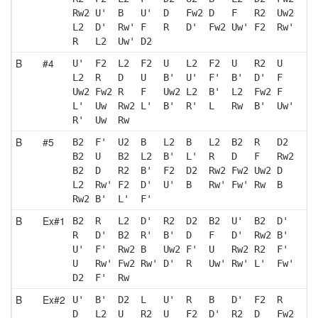
Rw2 U'  B   U'  D   Fw2 D   F   R2  Uw2
L2  D'  Rw' F   R   D'  Fw2 Uw' F2  Rw'
R   L2  Uw' D2 
B
#4
U'  F2  L2  F2  U   L2  F2  U   R2  U  
L2  R   D   U   B'  U'  F'  B'  D'  F  
Uw2 Fw2 R   F   Uw2 L2  B'  L2  Fw2 F  
L'  Uw  Rw2 L'  B'  R'  L   Rw  B'  Uw'
R'  Uw  Rw 
B
#5
B2  F'  U2  B   L2  B   L2  B2  R   D2 
B2  U   B2  L2  B'  L'  R   D   F   Rw2
B2  D   R2  B'  F2  D2  Rw2 Fw2 Uw2 D  
L2  Rw' F2  D'  U'  B   Rw' Fw' Rw  B  
Rw2 B'  L'  F' 
B
Ex#1
B2  R   L2  D'  R2  D2  B2  U'  B2  D' 
R   D'  B2  R'  B'  D   F   D'  Rw2 B' 
U'  F'  Rw2 B   Uw2 F'  U   Rw2 R2  F' 
U   Rw' Fw2 Rw' D'  R   Uw' Rw' L'  Fw'
D2  F'  Rw 
B
Ex#2
U'  B'  D2  L   U'  R   B   D'  F2  R  
D   L2  U   R2  U   F2  D'  R2  D   Fw2