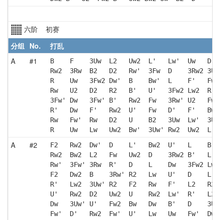
六阶 初赛
分组
No.
打乱
A
#1
B    F    3Uw  L2   Uw2  L'   Lw'  Uw   D' 
Rw2  3Rw  B2   D2   Rw'  3Fw  D    3Rw2 3Uw
R    Uw   3Fw2 Dw'  B    Bw'  L    F'   Fw 
Rw   U2   D2   R2   B'   U'   3Fw2 Lw2  R' 
3Fw' Dw   3Fw' B'   Rw2  Fw   3Rw' U2   Fw 
R'   Dw   F'   Rw2  U'   Fw   D'   F'   Bw 
Rw   Fw'  Rw   D2   U    B2   3Uw  Lw'  3Uw
R    Uw   Lw   Uw2  Bw'  3Uw' Rw2  Uw2  L  
A
#2
F2   Rw2  Dw'  D    L'   Bw2  U'   L    B' 
Rw2  Bw2  L2   Fw   Uw2  D    3Rw2 B'   L' 
Rw'  3Fw' 3Rw  R'   D    L    Dw   3Fw2 Lw'
F2   Dw2  B    3Rw' R2   Lw   U'   D    L  
R'   Lw2  3Uw' R2   F2   Rw   F'   L2   R2 
U'   Rw2  D2   Uw2  U    Rw2  Lw'  R'   L2 
Dw   3Uw' U'   Fw2  Bw   Dw   B'   D    3Uw
Fw'  D'   Rw2  Fw'  U'   Lw   Uw   Fw'  Dw2