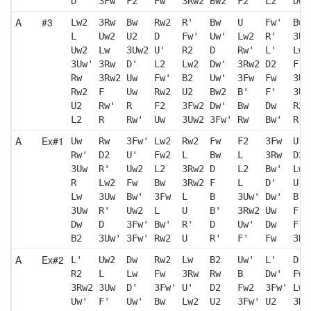
D    3Fw' F2   Fw'  3Rw2 Bw2  F2   L2   Dw'
A
#3
Lw2  3Rw  Bw   Rw2  R'   Bw   U    Fw'  Bw 
L    Uw2  U2   D    Fw'  Uw'  Lw2  R'   3Uw
Uw2  Lw   3Uw2 U'   R2   D    Rw'  L'   Lw'
3Uw' 3Rw  D'   L2   Lw2  Dw'  3Rw2 D2   F  
Rw   3Rw2 Uw   Fw'  B2   Uw'  3Fw  Fw   3Uw
Rw2  F    Uw   Rw2  U2   Bw2  B'   F'   3Uw
U2   Rw'  R    F2   3Fw2 Dw'  Bw   Dw   R2 
L2   R    Rw'  Uw   3Uw2 3Fw' Rw   Bw'  R  
A
Ex#1
Uw   Rw   3Fw' Lw2  Rw2  Fw   F2   3Fw  U' 
Rw'  D2   U'   Fw2  L    Bw   L    3Rw  D2 
3Uw  R'   Uw2  L2   3Rw2 D    L2   Bw'  Lw'
R    Lw2  Fw   Bw   3Rw2 F    L    D'   U' 
Lw   3Uw  Bw'  3Fw  L    B    3Uw' Dw'  B  
3Uw  R'   Uw2  L    U    B'   3Rw2 Uw   F' 
Dw   D    3Fw' Bw'  R'   D    Uw'  Dw   F  
B2   3Uw' 3Fw' Rw2  U    R'   F'   Fw   3Rw
A
Ex#2
L'   Uw2  Dw   Rw2  Lw   B2   Uw'  L'   D' 
R2   L    Lw   Fw   3Rw  Rw   B    Dw'  Fw2
3Rw2 3Uw  D'   3Fw' U'   D2   Fw2  3Fw' Lw2
Uw'  F'   Uw'  Bw   Lw2  U2   3Fw' U2   3Rw