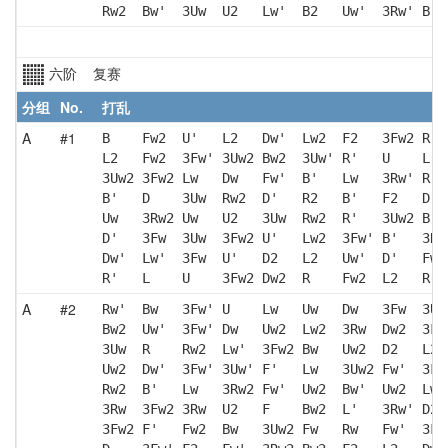
Rw2  Bw'  3Uw  U2   Lw'  B2   Uw'  3Rw' B  
六阶 复赛
分组
No.
打乱
A
#1
B    Fw2  U'   L2   Dw'  Lw2  F2   3Fw2 R' 
L2   Fw2  3Fw' 3Uw2 Bw2  3Uw' R'   U    L  
3Uw2 3Fw2 Lw   Dw   Fw'  B'   Lw   3Rw' R  
B'   D    3Uw  Rw2  D'   R2   B'   F2   D  
Uw   3Rw2 Uw   U2   3Uw  Rw2  R'   3Uw2 B' 
D'   3Fw  3Uw  3Fw2 U'   Lw2  3Fw' B'   3Rw
Dw'  Lw'  3Fw  U'   D2   L2   Uw'  D'   Fw2
R'   L    U    3Fw2 Dw2  R    Fw2  L2   R' 
A
#2
Rw'  Bw   3Fw' U    Lw   Uw   Dw   3Fw  3Uw
Bw2  Uw'  3Fw' Dw   Uw2  Lw2  3Rw  Dw2  3Fw
3Uw  R    Rw2  Lw'  3Fw2 Bw   Uw2  D2   L2 
Uw2  Dw'  3Fw' 3Uw' F'   Lw   3Uw2 Fw'  3Fw
Rw2  B'   Lw   3Rw2 Fw'  Uw2  Bw'  Uw2  Lw 
3Rw  3Fw2 3Rw  U2   F    Bw2  L'   3Rw' D2 
3Fw2 F'   Fw2  Bw   3Uw2 Fw   Rw   Fw'  3Fw