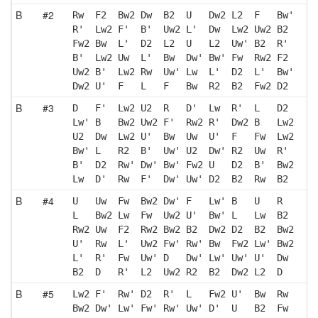
B
#2
Rw  F2  Bw2 Dw  B2  U   Dw2 L2  F   Bw'
R'  Lw2 F'  B'  Uw2 L'  Dw  Lw2 Uw2 B2 
Fw2 Bw  L'  D2  L2  U   L2  Uw' B2  R' 
B'  Lw2 Uw  L'  Bw  Dw' Bw' Fw  Rw2 F2 
Uw2 B'  Lw2 Rw  Uw' Lw  L'  D2  L'  Bw'
Dw2 U'  F   L   F   Bw  R2  B2  Fw2 D2 
B
#3
D   F'  Lw2 U2  R   D'  Lw  R'  L   D2 
Lw' B   Bw2 Uw2 F'  Rw2 R'  Dw2 B   Lw2
U2  Dw  Lw2 U'  Bw  Uw  U'  F   Fw  Lw2
Bw' L   R2  B'  Uw' U2  Dw' R2  Uw  R' 
B'  D2  Rw' Dw' Bw' Fw2 U   D2  B'  Bw2
Lw  D'  Rw  F'  Dw' Uw' D2  B2  Rw  B2 
B
#4
U   Uw  Fw  Bw2 Dw' F   Lw' B   U   R  
L   Bw2 Lw  Fw  Uw2 U'  Bw' L   Lw  B2 
Rw2 Uw  F2  Rw2 Bw2 B2  Dw2 D2  B2  Bw2
U'  Rw  L'  Uw2 Fw' Rw' Bw  Fw2 Lw' Bw2
L'  R'  Fw  Uw' D   Dw' Lw' Uw' U'  Dw 
B2  D   R'  L2  Uw2 R2  B2  Dw2 L2  D  
B
#5
Lw2 F'  Rw' D2  R'  L   Fw2 U'  Bw  Rw 
Bw2 Dw' Lw' Fw' Rw' Uw' D'  U   B2  Fw 