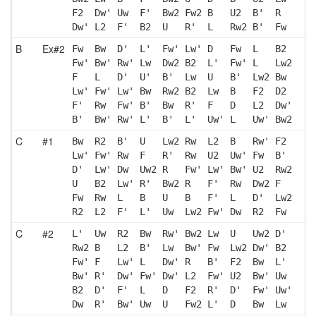
F2  Dw' Uw  F'  Bw2 Fw2 B   U2  B'  R  
Dw' L2  F'  B2  U   R'  L   Rw2 B'  Fw 
B
Ex#2
Fw  Bw  D'  L'  Fw' Lw' D   Fw  L   B2 
Fw' Bw' Rw' Lw  Dw2 B2  L'  Fw' L   Lw2
F   L   D'  U'  B'  Lw  U   B'  Lw2 Bw 
Lw' Fw' Lw' Bw  Rw2 B2  Lw  B   F2  D2 
F'  Rw  Fw' B'  Bw  R'  F   D   L2  Dw'
B'  Bw' Rw' L'  B'  L'  Uw' L   Uw' Bw2
C
#1
Bw  R2  B'  U   Lw2 Rw  L2  B   Rw' F2 
Lw' Fw' Rw  F   R'  Rw  U2  Uw' Fw  B' 
D'  Lw' Dw  Uw2 R   Fw' Lw' Bw' U2  Rw2
U   B2  Lw' R'  Bw2 R   F'  Rw  Dw2 F  
Fw  Rw  L   B   U   B   F'  L   D'  Lw2
R2  L2  F'  L'  Uw  Lw2 Fw' Dw  R2  Fw 
C
#2
L'  Uw  R2  Bw  Rw' Bw2 Lw  U   Uw2 D' 
Rw2 B   L2  B'  Lw  Bw' Fw  Lw2 Dw' B2 
Fw' F   Lw' L   Dw' R   B'  F2  Bw  L' 
Bw' R'  Dw' Fw' Dw' L2  Fw' U2  Bw' Uw 
B2  D'  F'  L   D   F2  R'  D'  Fw' Uw'
Dw  R'  Bw' Uw  U   Fw2 L'  D   Bw  Lw 