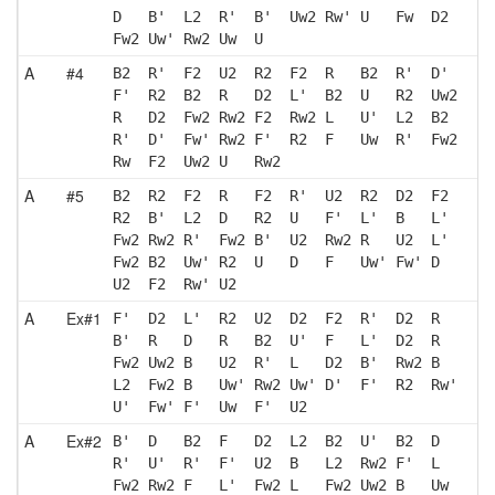
D   B'  L2  R'  B'  Uw2 Rw' U   Fw  D2 
Fw2 Uw' Rw2 Uw  U  
A
#4
B2  R'  F2  U2  R2  F2  R   B2  R'  D' 
F'  R2  B2  R   D2  L'  B2  U   R2  Uw2
R   D2  Fw2 Rw2 F2  Rw2 L   U'  L2  B2 
R'  D'  Fw' Rw2 F'  R2  F   Uw  R'  Fw2
Rw  F2  Uw2 U   Rw2
A
#5
B2  R2  F2  R   F2  R'  U2  R2  D2  F2 
R2  B'  L2  D   R2  U   F'  L'  B   L' 
Fw2 Rw2 R'  Fw2 B'  U2  Rw2 R   U2  L' 
Fw2 B2  Uw' R2  U   D   F   Uw' Fw' D  
U2  F2  Rw' U2 
A
Ex#1
F'  D2  L'  R2  U2  D2  F2  R'  D2  R  
B'  R   D   R   B2  U'  F   L'  D2  R  
Fw2 Uw2 B   U2  R'  L   D2  B'  Rw2 B  
L2  Fw2 B   Uw' Rw2 Uw' D'  F'  R2  Rw'
U'  Fw' F'  Uw  F'  U2 
A
Ex#2
B'  D   B2  F   D2  L2  B2  U'  B2  D  
R'  U'  R'  F'  U2  B   L2  Rw2 F'  L  
Fw2 Rw2 F   L'  Fw2 L   Fw2 Uw2 B   Uw 