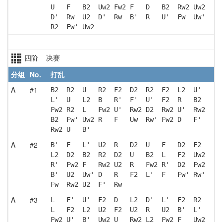
U   F   B2  Uw2 Fw2 F   D   B2  Rw2 Uw2
D'  Rw  U2  D'  Rw  B'  R   U'  Fw  Uw'
R2  Fw' Uw2
四阶 决赛
分组
No.
打乱
A
#1
B2  R2  U   R2  F2  D2  R2  F2  L2  U' 
L'  U   L2  B   R'  F'  U'  F2  R   B2 
Fw2 R2  L   Fw2 U'  Rw2 D2  Rw2 U'  Rw2
B2  Fw' Uw2 R   F   Uw  Rw' Fw2 D   F' 
Rw2 U   B' 
A
#2
B'  F   L'  U2  R   D2  U   F   D2  F2 
L2  D2  B2  R2  D2  U   B2  L   F2  Uw2
R'  Fw2 F   Rw2 U2  R   Fw2 R'  D2  Fw2
B'  U2  Uw' D   R   F2  L'  F   Fw' Rw'
Fw  Rw2 U2  F'  Rw 
A
#3
L   F'  U'  F2  D   L2  D'  L'  F2  R2 
L   F2  L2  U2  F2  U2  R   U2  B'  L' 
Fw2 U'  B'  Uw2 U   Rw2 L2  Fw2 F   Uw2