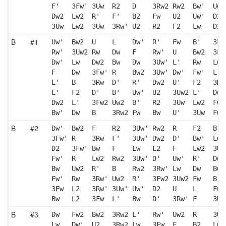
F'   3Fw' 3Uw  R2   D    3Rw2 Rw2  Bw'  Uw'
Dw2  Lw2  R'   F'   B2   Fw   U2   Uw'  D2 
3Uw  Lw2  3Uw  3Rw' U2   R2   F2   Lw   D2 
B
#1
Uw'  Bw2  U    L    Dw'  R'   Fw   B'   3Fw
Rw'  3Uw2 Rw   Dw   F    Rw'  U    Bw2  3Fw
Dw'  Lw   Dw2  Bw   Dw   3Uw' L'   Rw   Lw2
F    Dw   3Fw' R    Bw2  3Uw' Dw'  Fw'  L  
L'   B    3Rw  D'   R'   Dw2  U'   F2   3Rw
L'   F2   D'   B'   Uw'  U2   3Uw2 L'   Dw2
Dw2  L'   3Fw2 Uw2  B'   R2   3Uw  Lw2  Fw'
Bw'  Dw   B    3Rw2 Fw   Bw   U'   3Uw  Fw'
B
#2
Dw'  Bw2  F    R2   3Uw' Rw2  R    F2   B' 
3Fw' R    3Rw  F'   3Uw' Dw2  D'   Bw'  Lw'
D2   3Fw' Bw   F    Lw   L2   F    Lw2  3Uw
Fw'  R    Lw2  Rw2  3Uw' D'   Uw'  R'   Dw2
Bw   Uw2  R'   B    Rw2  3Rw' Lw   Dw   Bw'
Fw'  Rw   3Rw' Uw2  R'   3Fw2 3Uw2 Fw   B' 
3Fw  L2   3Rw' 3Uw' Uw'  D2   U    L    Fw'
Bw   L2   3Fw  L'   Bw   D'   3Rw' F    3Uw
B
#3
Dw   Fw2  Bw2  3Rw2 L'   Rw'  Uw2  R    3Uw
Lw   Dw'  U2   3Rw2 Lw   3Fw  F    B2   Lw2