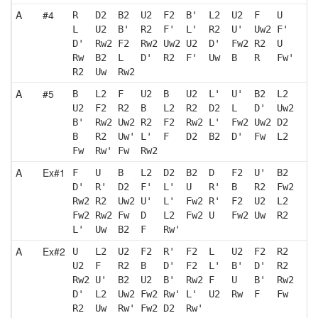
A
#4
R   D2  B2  U2  F2  B'  L2  U2  F   U  
L   U2  B'  R2  F'  L'  R2  U'  Uw2 F' 
D'  Rw2 F2  Rw2 Uw2 U2  D'  Fw2 R2  U  
Rw  B2  L   D'  R2  F'  Uw  B   R   Fw'
R2  Uw  Rw2
A
#5
B   L2  F   U2  B   U2  L'  U'  B2  L2 
U2  F2  R2  B   L2  R2  D2  L   D'  Uw2
B'  Rw2 Uw2 R2  F2  Rw2 L'  Fw2 Uw2 D2 
B   R2  Uw' L'  F   D2  B2  D'  Fw  L2 
Fw  Rw' Fw  Rw2
A
Ex#1
F   U   B   L2  D2  B2  D   F2  U'  B2 
D'  R'  D2  F'  L'  U   R'  B   R2  Fw2
Rw2 R2  Uw2 U'  L'  Fw2 R'  F2  U2  L2 
Fw2 Rw2 Fw  D   L2  Fw2 U   Fw2 Uw  R2 
L'  Uw  B2  F   Rw'
A
Ex#2
U   L2  U2  F2  R'  F2  L   U2  F2  R2 
U2  F   R2  B   D'  F2  L'  B'  D'  R2 
Rw2 U'  B2  U2  B'  Rw2 F   U   B'  Rw2
D'  L2  Uw2 Fw2 Rw' L'  U2  Rw  F   Fw 
R2  Uw  Rw' Fw2 D2  Rw'