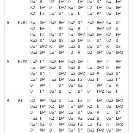
Dw' R   U2  Lw' D   Lw' Dw' D'  Rw  Fw'
R2  Lw' D   Lw2 Rw' Dw' L2  Lw  Dw  Bw'
R2  F2  Lw' U'  Fw  L   Lw' R'  Uw  Lw 
A
Ex#1
Fw  Dw' Uw2 Bw' Dw2 D'  Fw2 Bw2 Rw  U2 
B2  Fw  L   R2  Bw  B   L   Rw2 B2  U  
Dw  L2  Uw' D'  Fw  Dw2 Bw2 Uw  R2  Fw 
Rw2 D'  Uw2 B2  Fw2 Lw  B   U'  B2  D  
Dw' Uw2 R'  Dw  Lw2 B   Dw  U'  R'  D2 
Uw2 Dw  Lw' Bw  F2  R   B2  Uw' Dw' Bw2
A
Ex#2
Lw2 L'  Bw2 Fw  Dw2 Uw' L   Bw' F'  Rw'
Lw  Uw' Rw2 D   Dw2 B   Lw  Dw2 D   Rw 
Uw' B'  F   Uw2 Fw2 Dw2 Fw2 R   Dw2 B' 
Lw' Dw  Fw2 Lw  Bw2 F2  Uw2 F   Lw2 F' 
D'  Rw  F   D'  Uw' U2  F   Rw' Fw  R  
U   F'  Bw' B   L'  B'  D'  Fw2 Rw  F  
B
#1
B2  Rw' Uw2 U   Lw  L2  D'  Lw  Uw2 Bw2
Dw2 Fw' R2  Lw  Fw' Bw  R2  L   Uw  Lw2
D   Lw' Dw' Bw  Lw  D'  Bw  R   L'  D' 
Fw2 F   R2  Lw' Uw  R2  Bw2 B   Uw' Lw'
Rw' U2  D   Rw' Bw2 F2  Lw  F2  R'  Dw2
D'  Rw  B   Bw  Rw' D'  Dw2 Fw2 Uw' Dw 