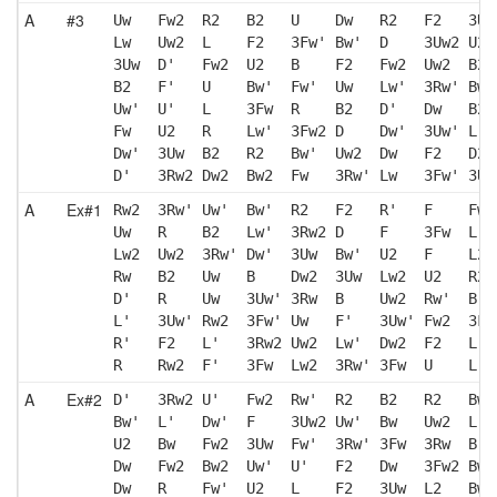
A
#3
Uw   Fw2  R2   B2   U    Dw   R2   F2   3Uw
Lw   Uw2  L    F2   3Fw' Bw'  D    3Uw2 U2 
3Uw  D'   Fw2  U2   B    F2   Fw2  Uw2  B2 
B2   F'   U    Bw'  Fw'  Uw   Lw'  3Rw' Bw'
Uw'  U'   L    3Fw  R    B2   D'   Dw   B2 
Fw   U2   R    Lw'  3Fw2 D    Dw'  3Uw' L  
Dw'  3Uw  B2   R2   Bw'  Uw2  Dw   F2   D2 
D'   3Rw2 Dw2  Bw2  Fw   3Rw' Lw   3Fw' 3Uw
A
Ex#1
Rw2  3Rw' Uw'  Bw'  R2   F2   R'   F    Fw2
Uw   R    B2   Lw'  3Rw2 D    F    3Fw  L  
Lw2  Uw2  3Rw' Dw'  3Uw  Bw'  U2   F    L2 
Rw   B2   Uw   B    Dw2  3Uw  Lw2  U2   R2 
D'   R    Uw   3Uw' 3Rw  B    Uw2  Rw'  B' 
L'   3Uw' Rw2  3Fw' Uw   F'   3Uw' Fw2  3Fw
R'   F2   L'   3Rw2 Uw2  Lw'  Dw2  F2   L' 
R    Rw2  F'   3Fw  Lw2  3Rw' 3Fw  U    L  
A
Ex#2
D'   3Rw2 U'   Fw2  Rw'  R2   B2   R2   Bw'
Bw'  L'   Dw'  F    3Uw2 Uw'  Bw   Uw2  L  
U2   Bw   Fw2  3Uw  Fw'  3Rw' 3Fw  3Rw  B' 
Dw   Fw2  Bw2  Uw'  U'   F2   Dw   3Fw2 Bw'
Dw   R    Fw'  U2   L    F2   3Uw  L2   Bw 