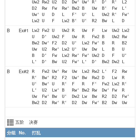
Uw2 Rw2 U2  D2  Dw' Uw' R'  D'  R'  L2 
D2  Rw  Fw  Rw' Bw2 B   Uw  B'  Fw  L' 
Uw' U   D   L   F'  U'  L   Uw2 R'  Fw'
Lw2 U   F   Lw2 B'  U'  R2  Bw  L   D  
B
Ex#1
Lw2 Fw2 U   Uw2 R   Uw  F   Lw  Uw2 Lw2
U   D'  Uw2 F   Uw  R   Fw2 B   Uw2 Rw 
Bw2 Dw' F2  D2  U'  Lw2 Fw' B   R   B2 
Uw  U2  Rw' Lw2 U'  Uw  Dw  L   B   U  
B   D'  Fw  Lw2 Rw' Fw' Uw2 D   F   U' 
L'  D'  Bw  U2  Fw' L'  D'  Bw2 Dw2 L  
B
Ex#2
R   Fw2 Uw' Rw  Uw  Lw2 Rw2 L'  F2  Rw 
R'  Bw' R2  F2  Uw' Bw  Rw2 D   Lw  R  
U'  Bw' U   R'  F   R   F'  Fw2 Lw2 R' 
L'  U2  Lw' B   Rw' Bw2 Rw  Dw' Fw  R  
Uw  Fw' Bw  U'  Dw2 Lw  Bw  R2  D2  Fw'
Bw2 D2  Rw' R'  D2  Dw  Fw' B2  Dw  Uw 
五阶 决赛
分组
No.
打乱