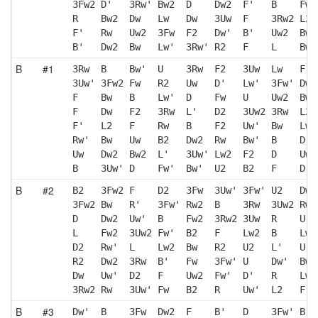
3Fw2 D'   3Rw' Bw2  D    Dw2  F'   B    Fw2
R    Bw2  Dw   Lw   Dw   3Uw  F    3Rw2 L2 
F'   Rw   Uw2  3Fw  F2   Dw'  B'   Uw2  Bw2
B'   Dw2  Bw   Lw'  3Rw' R2   F    L    Bw2
B
#1
3Rw  B    Bw'  U    3Rw  F2   3Uw  Lw   F' 
3Uw' 3Fw2 Fw   R2   Uw   D'   Lw'  3Fw' Dw 
F    Bw   B    Lw'  D    Fw   U    Uw2  Bw2
F    Dw   F2   3Rw  L'   D2   3Uw2 3Rw  L2 
F'   L2   F    Rw   B    F2   Uw'  Bw   Lw 
Rw'  Bw   Uw   B2   Dw2  Rw   Bw'  B    D  
Uw   Dw2  Bw2  L'   3Uw' Lw2  F2   D    Uw'
B    3Uw' D    Fw'  Bw'  U2   B2   F    D' 
B
#2
B2   3Fw2 F    D2   3Fw  3Uw' 3Fw' U2   Dw2
3Fw2 Bw   R'   3Fw' Rw2  B    3Rw  3Uw2 Rw'
D    Dw2  Uw'  B    Fw2  3Rw2 3Uw  R    U  
L    Fw2  3Uw2 Fw'  B2   F    Lw2  B    Lw2
D2   Rw'  L    Lw2  Bw   R2   U2   L'   U' 
R2   Dw2  3Rw  B'   Fw   3Fw' U    Dw'  Bw 
Dw   Uw'  D2   F    Uw2  Fw'  D'   R    Lw2
3Rw2 Rw   3Uw' Fw   B2   R    Uw'  L2   F' 
B
#3
Dw'  B    3Fw  Dw2  F    B'   D    3Fw' B  