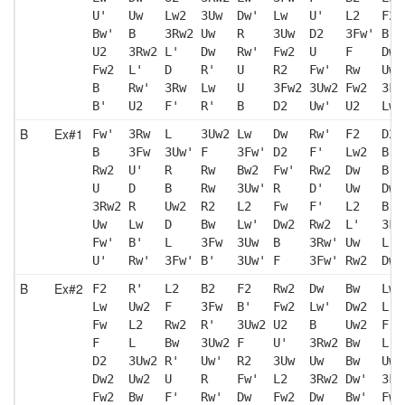
U'   Uw   Lw2  3Uw  Dw'  Lw   U'   L2   F2 
Bw'  B    3Rw2 Uw   R    3Uw  D2   3Fw' B' 
U2   3Rw2 L'   Dw   Rw'  Fw2  U    F    Dw2
Fw2  L'   D    R'   U    R2   Fw'  Rw   Uw2
B    Rw'  3Rw  Lw   U    3Fw2 3Uw2 Fw2  3Fw
B'   U2   F'   R'   B    D2   Uw'  U2   Lw 
B
Ex#1
Fw'  3Rw  L    3Uw2 Lw   Dw   Rw'  F2   D2 
B    3Fw  3Uw' F    3Fw' D2   F'   Lw2  B' 
Rw2  U'   R    Rw   Bw2  Fw'  Rw2  Dw   B' 
U    D    B    Rw   3Uw' R    D'   Uw   Dw'
3Rw2 R    Uw2  R2   L2   Fw   F'   L2   B  
Uw   Lw   D    Bw   Lw'  Dw2  Rw2  L'   3Fw
Fw'  B'   L    3Fw  3Uw  B    3Rw' Uw   L  
U'   Rw'  3Fw' B'   3Uw' F    3Fw' Rw2  Dw 
B
Ex#2
F2   R'   L2   B2   F2   Rw2  Dw   Bw   Lw'
Lw   Uw2  F    3Fw  B'   Fw2  Lw'  Dw2  L' 
Fw   L2   Rw2  R'   3Uw2 U2   B    Uw2  F  
F    L    Bw   3Uw2 F    U'   3Rw2 Bw   L' 
D2   3Uw2 R'   Uw'  R2   3Uw  Uw   Bw   Uw'
Dw2  Uw2  U    R    Fw'  L2   3Rw2 Dw'  3Fw
Fw2  Bw   F'   Rw'  Dw   Fw2  Dw   Bw'  Fw 