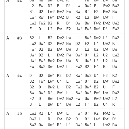
L2  Fw  D2  B   R'  Lw  Rw2 F   Fw2 Bw2
B'  U2  Lw2 Bw2 Fw  Rw  B'  F2  Rw2 Bw 
Lw' Rw  Fw' Dw2 B   R2  L2  Bw  Lw' F  
Lw2 Fw2 D2  R   B'  Dw  Bw  Fw2 Dw2 Uw2
F   D'  L2  Bw  F2  Uw' Fw' Rw' D'  Fw2
A
#3
B2  L   B2  Dw2 Lw' L'  Bw' Dw2 L'  Rw2
Lw2 Dw' D2  Rw2 Bw  D2  F2  L'  Uw2 R  
Fw' D2  B2  Bw  Dw' B   L2  U2  Lw  Bw'
Uw' D2  L   Dw2 Fw' Dw' U'  L2  U2  Lw2
Uw' Fw' Bw2 Dw  Uw  B'  Uw' L'  U2  Uw 
Fw  Bw2 Dw  Uw2 L   Fw2 R2  F'  B   Uw 
A
#4
D   U2  Uw' R2  D2  Rw' Dw2 U'  F2  R2 
B2  Fw' Lw' U'  L   Lw' U'  D2  Bw' Dw2
B2  D'  Bw2 L   D2  Fw2 Bw' B2  U   F  
Bw  Rw' D'  Fw' L   Bw' Dw' Fw' Uw  Dw2
F2  D'  Bw  Lw2 Bw2 Fw  Uw  Rw2 Uw2 L2 
B   L   Bw  D'  Dw' L2  F'  B2  U'  R  
A
#5
Lw2 R2  L'  Bw' L   Fw' U'  R2  Rw2 L  
Dw2 L'  R   Fw  B2  D   R'  Lw' Rw' D' 
Bw2 Dw  Uw' R'  L'  Rw' Bw' L   Lw2 Rw 