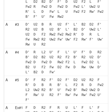
L   D2  B2  D'  F'  D   U2  F2  L   F' 
Fw2 R   Fw2 D   Fw2 D   Fw2 L'  Uw2 U  
R'  L   D   Fw' L   U   Fw2 F2  Rw' Fw2
B'  F'  U'  Fw  Rw2
A
#3
D'  U2  B   R   U2  F'  L'  B2  D2  F' 
R2  U2  B   U2  B'  L'  B2  D'  Uw2 L' 
U2  D   F2  Rw2 Fw2 Rw2 R'  D   R   L  
Fw  Rw2 R2  Uw2 Fw' Uw' F2  Rw' F'  Uw'
Rw  U   R2 
A
#4
D'  R   L2  U'  F   L'  U'  F'  D   R2 
B'  D2  B2  U2  R2  F2  B'  R2  U2  D' 
Fw2 D   Fw2 D   Rw2 F2  L   Fw2 D2  L  
B2  U   F2  Fw  D2  Fw  D   Rw  Uw  D' 
L'  B2  D   Fw'
A
#5
D'  F   R2  F'  D2  F'  D2  U2  R2  F  
R'  D   B   R   B'  L   F2  R   D   Fw2
L2  Uw2 R2  B'  U'  Fw2 B'  Rw2 Uw2 D  
F   Rw' U   R2  F'  Rw' Fw  Rw' Fw2 U' 
F' 
A
Ex#1
F   D   R2  F   R   U   L'  F   L'  F  