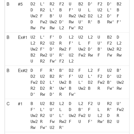
B
#5
D2  L'  R2  F2  U   B2  D'  F2  D'  B2 
D   R2  L'  B   F'  U   L   U2  L'  B  
Uw2 F   B'  U   Rw2 Uw2 D2  L2  D'  F  
D   Fw2 Uw2 D'  Rw  U'  R'  B   Rw' F' 
Rw  Fw  Rw  L2  Fw' R2 
B
Ex#1
U2  L'  F'  D   L2  U2  L2  U   B2  D  
L2  R2  U2  R   F'  L   F   U'  F2  L2 
Uw2 F'  D'  Rw2 F   Uw2 D'  B'  Uw2 R2 
B2  Rw2 U'  R'  U2  Fw2 Rw  F   Fw  Rw 
U   R2  Fw' F2  L2 
B
Ex#2
D   F   R'  B'  D2  F   L2  F   U2  B' 
D2  U2  B2  R'  F'  U2  L'  F2  D'  U2 
Fw2 D2  L'  Uw2 B   L'  D2  Fw2 B'  Uw2
R2  D2  R'  Uw' B   Uw2 B   R   Fw' Rw 
D'  Rw  D'  R   Fw'
C
#1
B   U2  B2  L2  D   L2  F2  U   R2  U' 
F'  L'  U'  L   D   B'  F   L   R'  Fw2
Uw2 R2  U'  L'  Uw2 Fw2 U   L2  D   R  
Uw2 R   Fw  Rw2 F   U   F'  Rw' B2  U  
Rw  Fw' U2  R' 