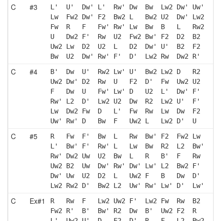
C
#3
L'  U'  Dw' L'  Rw' Dw  Bw  Lw2 Dw' Uw'
Lw  Fw2 Dw' F2  Bw2 L   Bw2 U2  Dw' Lw2
Fw  R   F   Fw' Rw' Lw  Bw  B   L   Rw2
U   Dw2 F'  Rw  U2  Fw2 Bw' F2  D2  B2 
Uw2 Lw  D2  U2  L   D2  Dw' U'  B2  F2 
Bw  U2  Dw' Rw' F'  D'  Lw2 Rw  Dw2 R' 
C
#4
B'  Dw  U'  Rw2 Lw' U'  Bw2 Lw2 D   R2 
Uw2 Dw' D2  Rw  U   F2  D'  Fw  Uw2 U2 
F   Dw  U   Fw' Lw' D   U2  L'  Dw' F' 
Rw' L2  D'  Lw2 U2  Dw  R2  Lw2 U'  F' 
Lw  Dw2 Fw  D   L'  Fw  Rw  Lw  Dw  F2 
Uw' Rw' D   Bw  F   Uw2 L   Lw2 D'  U  
C
#5
R   Fw  F'  Bw  L   Rw  Bw' F2  Fw2 Lw 
L'  Bw' F'  Rw' L   Lw  Bw  R2  L2  Bw'
Rw' Dw2 Uw  U2  Bw  L   R   B'  F   Rw 
Uw2 B2  Uw  Dw' Rw' Dw' Lw' L2  Bw2 F' 
Dw' Uw  U2  D2  L   Uw2 F   B   Dw  D' 
Lw2 Rw2 D'  Bw2 L2  Uw' Rw' Lw' D'  Lw'
C
Ex#1
R   Rw  F   Lw2 Uw2 F'  Lw2 Fw  Rw  B2 
Fw2 R'  B'  Bw' R2  Dw  B'  Uw2 F2  R  
L'  Uw2 U'  D   F2  D'  R   F   L2  Bw2