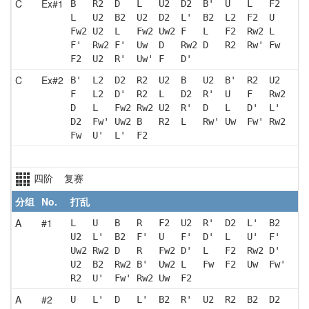
C
Ex#1
B   R2  D   L   U2  D2  B'  U   L   F2 
L   U2  B2  U2  D2  L'  B2  L2  F2  U  
Fw2 U2  L   Fw2 Uw2 F   L   F2  Rw2 L  
F'  Rw2 F'  Uw  D   Rw2 D   R2  Rw' Fw 
F2  U2  R'  Uw' F   D' 
C
Ex#2
B'  L2  D2  R2  U2  B   U2  B'  R2  U2 
F   L2  D'  R2  L   D2  R'  U   F   Rw2
D   L   Fw2 Rw2 U2  R'  D   L   D'  L' 
D2  Fw' Uw2 B   R2  L   Rw' Uw  Fw' Rw2
Fw  U'  L'  F2 
四阶 复赛
分组
No.
打乱
A
#1
L   U   B   R   F2  U2  R'  D2  L'  B2 
U2  L'  B2  F'  U   F'  D'  L   U'  F' 
Uw2 Rw2 D   R   Fw2 D'  L   F2  Rw2 D' 
U2  B2  Rw2 B'  Uw2 L   Fw  F2  Uw  Fw'
R2  U'  Fw' Rw2 Uw  F2 
A
#2
U   L'  D   L'  B2  R'  U2  R2  B2  D2 