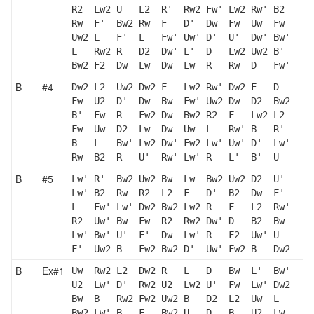
R2  Lw2 U   L2  R'  Rw2 Fw' Lw2 Rw' B2 
Rw  F'  Bw2 Rw  F   D'  Dw  Fw  Uw  Fw 
Uw2 L   F'  L   Fw' Uw' D'  U'  Dw' Bw'
L   Rw2 R   D2  Dw' L'  D   Lw2 Uw2 B' 
Bw2 F2  Dw  Lw  Dw  Lw  R   Rw  D   Fw'
B
#4
Dw2 L2  Uw2 Dw2 F   Lw2 Rw' Dw2 F   D  
Fw  U2  D'  Dw  Bw  Fw' Uw2 Dw  D2  Bw2
B'  Fw  R   Fw2 Dw  Bw2 R2  F   Lw2 L2 
Fw  Uw  D2  Lw  Dw  Uw  L   Rw' B   R' 
B   L   Bw' Lw2 Dw' Fw2 Lw' Uw' D'  Lw'
Rw  B2  R   U'  Rw' Lw' R   L'  B'  U  
B
#5
Lw' R'  Bw2 Uw2 Bw  Lw  Bw2 Uw2 D2  U' 
Lw' B2  Rw  R2  L2  F   D'  B2  Dw  F' 
L   Fw' Lw' Dw2 Bw2 Lw2 R   F   L2  Rw'
R2  Uw' Bw  Fw  R2  Rw2 Dw' D   B2  Bw 
Lw' Bw' U'  F'  Dw  Lw' R   F2  Uw' U  
F'  Uw2 B   Fw2 Bw2 D'  Uw' Fw2 B   Dw2
B
Ex#1
Uw  Rw2 L2  Dw2 R   L   D   Bw  L'  Bw'
U2  Lw' D'  Rw2 U2  Lw2 U'  Fw  Lw' Dw2
Bw  B   Rw2 Fw2 Uw2 B   D2  L2  Uw  L  
Bw2 Lw' B   F   Bw2 U   D   B   U2  Lw 