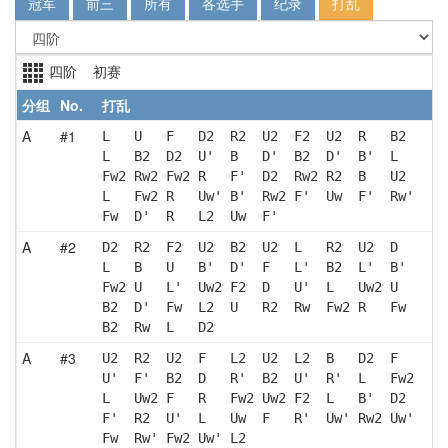
冠军
前三
所有
各选手
纪录
打乱
四阶 初赛
分组
No.
打乱
A
#1
L   U   F   D2  R2  U2  F2  U2  R   B2 
L   B2  D2  U'  B   D'  B2  D'  B'  L  
Fw2 Rw2 Fw2 R   F'  D2  Rw2 R2  B   U2 
L   Fw2 R   Uw' B'  Rw2 F'  Uw  F'  Rw'
Fw  D'  R   L2  Uw  F' 
A
#2
D2  R2  F2  U2  B2  U2  L   R2  U2  D  
L   B   U   B'  D'  F   L'  B2  L'  B' 
Fw2 U   L'  Uw2 F2  D   U'  L   Uw2 U  
B2  D'  Fw  L2  U   R2  Rw  Fw2 R   Fw 
B2  Rw  L   D2 
A
#3
U2  R2  U2  F   L2  U2  L2  B   D2  F  
U'  F'  B2  D   R'  B2  U'  R'  L   Fw2
L   Uw2 F   R   Fw2 Uw2 F2  L   B'  D2 
F'  R2  U'  L   Uw  F   R'  Uw' Rw2 Uw'
Fw  Rw' Fw2 Uw' L2 