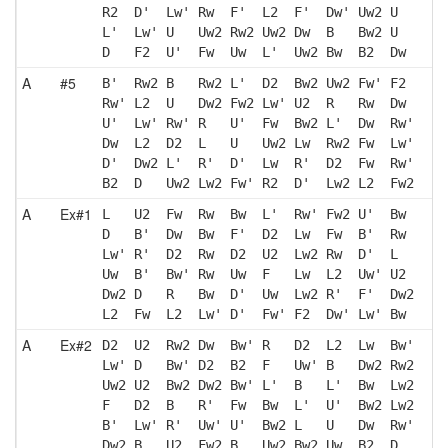
R2  D'  Lw' Rw  F'  L2  F'  Dw' Uw2 U  
L'  Lw' U   Uw2 Rw2 Uw2 Dw  B   Bw2 U  
D   F2  U'  Fw  Uw  L'  Uw2 Bw  B2  Dw 
A
#5
B'  Rw2 B   Rw2 L'  D2  Bw2 Uw2 Fw' F2 
Rw' L2  U   Dw2 Fw2 Lw' U2  R   Rw  Dw 
U'  Lw' Rw' R   U'  Fw  Bw2 L'  Dw  Rw'
Dw  L2  D2  L   U   Uw2 Lw  Rw2 Fw  Lw'
D'  Dw2 L'  R'  D'  Lw  R'  D2  Fw  Rw'
B2  D   Uw2 Lw2 Fw' R2  D'  Lw2 L2  Fw2
A
Ex#1
L   U2  Fw  Rw  Bw  L'  Rw' Fw2 U'  Bw 
D   B'  Dw  Bw  F'  D2  Lw  Fw  B'  Rw 
Lw' R'  D2  Rw  D2  U2  Lw2 Rw  D'  L  
Uw  B'  Bw' Rw  Uw  F   Lw  L2  Uw' U2 
Dw2 D   R   Bw  D'  Uw  Lw2 R'  F'  Dw2
L2  Fw  L2  Lw' D'  Fw' F2  Dw' Lw' Bw 
A
Ex#2
D2  U2  Rw2 Dw  Bw' R   D2  L2  Lw  Bw'
Lw' D   Bw' D2  B2  F   Uw' B   Dw2 Rw2
Uw2 U2  Bw2 Dw2 Bw' L'  B   L'  Bw  Lw2
F   D2  B   R'  Fw  Bw  L'  U'  Bw2 Lw2
B'  Lw' R'  Uw' U'  Bw2 L   U   Dw  Rw'
Dw2 B   U2  Fw2 B   Uw2 Bw2 Uw  B2  D  