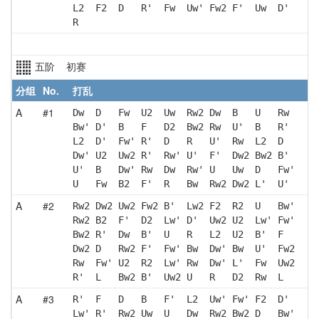
L2  F2  D   R'  Fw  Uw' Fw2 F'  Uw  D' 
R  
五阶 初赛
分组
No.
打乱
A
#1
Dw  D   Fw  U2  Uw  Rw2 Dw  B   U   Rw 
Bw' D'  B   F   D2  Bw2 Rw  U'  B   R' 
L2  D'  Fw' R'  D   R   U'  Rw  L2  D  
Dw' U2  Uw2 R'  Rw' U'  F'  Dw2 Bw2 B' 
U'  B   Dw' Rw  Dw  Rw' U   Uw  D   Fw'
U   Fw  B2  F'  R   Bw  Rw2 Dw2 L'  U' 
A
#2
Rw2 Dw2 Uw2 Fw2 B'  Lw2 F2  R2  U   Bw'
Rw2 B2  F'  D2  Lw' D'  Uw2 U2  Lw' Fw'
Bw2 R'  Dw  B'  U   R   L2  U2  B'  F  
Dw2 D   Rw2 F'  Fw' Bw  Dw' Bw  U'  Fw2
Rw  Fw' U2  R2  Lw' Rw  Dw' L'  Fw  Uw2
R'  L   Bw2 B'  Uw2 U   R   D2  Rw  L  
A
#3
R'  F   D   B   F'  L2  Uw' Fw' F2  D' 
Lw' R'  Rw2 Uw  U   Dw  Rw2 Bw2 D   Bw'