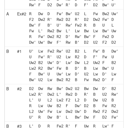
Rw' F   D2  Dw' R'  D   F'  D2  Bw' U' 
A
Ex#2
R   Dw  D   Fw' Bw' U2  L   Fw  Bw2 Uw'
F2  Dw2 R'  Rw2 D2  R'  D2  Dw2 Fw' D  
Bw' F   B'  U'  Rw' Fw2 R   B   U   L  
Fw  L'  Rw2 Bw  L'  Lw  Bw  Lw  Bw' Uw 
R   Fw' Dw2 R2  D'  Rw' Bw' F   Fw2 D  
Dw' Uw' Bw  F'  Rw  B'  D2  U2  F2  D2 
B
#1
U'  Lw  Fw2 Rw' U2  B2  L   Fw' B   Dw'
U   Fw' R'  U2  Lw  R2  D   F'  Fw  U  
Uw2 B2  Uw' D'  Lw' Dw  L2  Uw2 F   B2 
Lw2 R2  Bw' Fw  B   D'  B   Lw  Bw' U  
F   Bw' U   Uw' Lw  D'  U2  Lw  D'  Lw 
Bw' U2  Lw  Bw2 R2  B   Fw  Rw2 D'  F  
B
#2
D2  Dw  Rw  Bw' Dw2 U2  Bw  Dw  D'  B2 
Lw2 R'  Dw2 L'  Rw2 D   R'  B   U2  Rw'
L'  U   L2  Lw2 F2  L2  D   Dw  U2  B  
R   Lw  Uw  B2  F   Dw' D2  B   Fw  R2 
L2  Uw' Fw  Lw  Dw2 Uw' D   Rw2 F2  Dw2
U'  R   Dw  B'  L   Bw' Dw  F   D2  Fw'
B
#3
L'  D   R   Fw2 R'  F   Uw  R   Lw' F  