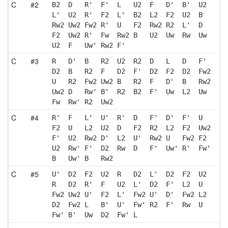
C
#2
B2  D   R'  F'  L   U2  F   D'  B'  U2 
L'  U2  R'  F2  L'  B2  L2  F2  U2  B  
Rw2 Uw2 Fw2 R'  U   F2  Rw2 R2  L'  D  
F2  Uw2 R'  Fw  Rw2 B   U2  Uw  Rw  Uw 
U2  F   Uw' Rw2 F' 
C
#3
R   D'  B   R2  U2  R2  D   L   D   F' 
D2  B   R2  F   D2  F'  D2  F2  D2  Fw2
U   R2  Fw2 Uw2 B   R2  F   D'  B   Rw2
Uw2 D   Rw' B'  R2  B2  F'  Uw  L2  Uw 
Fw  Rw' R2  Uw2
C
#4
R'  F   L'  U'  R'  D   F'  D'  F'  U  
F2  U   L2  U2  D   F2  R2  L2  F2  Uw2
F'  U2  Rw2 D'  L2  U'  Rw2 U   Fw2 F2 
U2  Rw' F'  D2  Rw  D   F'  Uw' R'  Fw'
B   Uw' B   Rw2
C
#5
U'  D2  F2  U2  R   D2  L'  D2  F2  U2 
R   D2  R'  F   U2  L'  D2  F'  L2  U  
Fw2 Uw2 U'  F2  L'  Fw2 U'  D'  Fw2 L2 
D2  Fw2 L   B'  U'  Fw' R2  F'  Rw  U  
Fw' B'  Uw  D2  Fw' L  