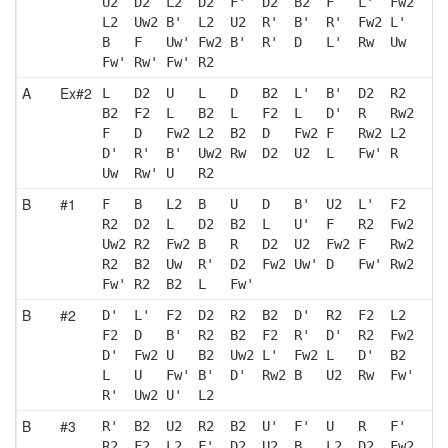
U2  D2  L2  D2  F'  D2  B2  F   L'  Fw2
L2  Uw2 B'  L2  U2  R'  B'  R'  Fw2 L' 
B   F   Uw' Fw2 B'  R'  D   L'  Rw  Uw 
Fw' Rw' Fw' R2 
A
Ex#2
L   D2  U   L   D   B2  L'  B'  D2  R2 
B2  F2  L   B2  L   F2  L   D'  R   Rw2
F   D   Fw2 L2  B2  D   Fw2 F   Rw2 L2 
D'  R'  B'  Uw2 Rw  D2  U2  L   Fw' R  
Uw  Rw' U   R2 
B
#1
F   B   L2  B   U   D   B'  U2  L'  F2 
R2  D2  L   D2  B2  L   U'  F   R2  Fw2
Uw2 R2  Fw2 B   R   D2  U2  Fw2 F   Rw2
R2  B2  Uw  R'  D2  Fw2 Uw' D   Fw' Rw2
Fw' R2  B2  L   Fw'
B
#2
D'  L'  F2  D2  R2  B2  D'  R2  F2  L2 
F2  D   B'  R2  B2  F2  R'  D'  R2  Fw2
D'  Fw2 U   B2  Uw2 L'  Fw2 L   D'  B2 
L   U   Fw' B'  D'  Rw2 B   U2  Rw  Fw'
R'  Uw2 U'  L2 
B
#3
R'  B2  U2  R2  B2  U'  F'  U   R   F' 
R2  F2  L2  F'  D2  U2  B   L2  D2  Fw2