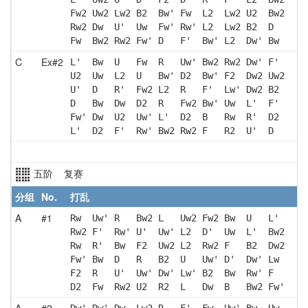
Fw2 Uw2 Lw2 B2  Bw' Fw  L2  Lw2 U2  Bw2
Rw2 Dw  U'  Uw  Fw' Rw' L2  Lw2 B2  D  
Fw  Bw2 Rw2 Fw' D   F'  Bw' L2  Dw' Bw 
C
Ex#2
L'  Bw  U   Fw  R   Uw' Bw2 Rw2 Dw' F' 
U2  Uw  L2  U   Bw' D2  Bw' F2  Dw2 Uw2
U'  D   R'  Fw2 L2  R   F'  Lw' Dw2 B2 
D   Bw  Dw  D2  R   Fw2 Bw' Uw  L'  F' 
Fw' Dw  U2  Uw' L'  D2  B   Rw  R'  D2 
L'  D2  F'  Rw' Bw2 Rw2 F   R2  U'  D  
五阶 复赛
分组
No.
打乱
A
#1
Rw  Uw' R   Bw2 L   Uw2 Fw2 Bw  U   L' 
Rw2 F'  Rw' U'  Uw' L2  D'  Uw  L'  Bw2
Rw  R'  Bw  F2  Uw2 L2  Rw2 F   B2  Dw2
Fw' Bw  D   R   B2  U   Uw' D'  Dw' Lw 
F2  R   U'  Uw' Dw' Lw' B2  Bw  Rw' F  
D2  Fw  Rw2 U2  R2  L   Dw  B   Bw2 Fw'
A
#2
Dw' Rw' Dw  Lw2 R   F'  Fw  Uw' Bw  Uw 