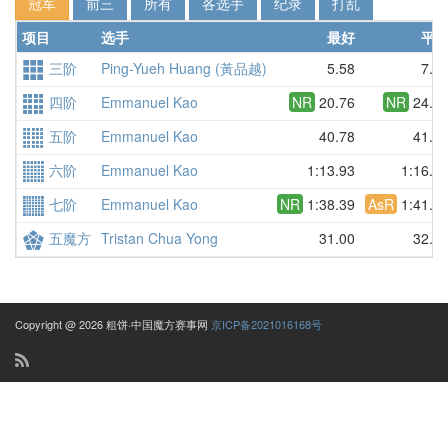
冠军
前三
所有
各选手
纪录
打乱
项目
选手
最好
平
三阶
Ping-Yueh Huang (黃品越)
5.58
7.5
四阶
Emmanuel Kao
NR
20.76
NR
24.3
五阶
Emmanuel Kao
40.78
41.6
六阶
Emmanuel Kao
1:13.93
1:16.0
七阶
Emmanuel Kao
NR
1:38.39
AsR
1:41.2
五魔方
Tristan Chua Yong
31.00
32.0
Copyright @ 2026 粗饼·中国魔方赛事网
京ICP备2021016168号