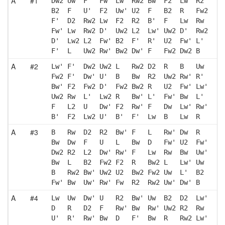
A
#1
Dw2 Uw  F'  Fw  Lw  Rw2 Bw  F2  Lw  R2 
B2  F   U'  F2  Uw' U2  F   B2  R   Fw2
F'  D2  Rw2 Lw  F2  R2  B'  F   Lw  Rw 
Fw' Lw  Rw2 D'  Uw2 L2  Lw' Uw2 D'  Rw2
D'  Lw2 L2  Fw' B2  F'  R'  U2  Fw' L' 
F'  L   Uw2 Rw' Bw2 Dw' F   Fw2 Dw2 B  
A
#2
Lw' F'  Dw2 Uw2 L   Rw2 D2  R   B   Uw 
Fw2 F'  Dw' U'  B   Bw  R2  Uw2 Rw' R' 
Bw' F2  Fw2 D'  Fw2 Bw2 R   U2  Fw' Lw'
Uw2 Rw  L'  Lw2 R   Bw' L'  Fw' Bw  L' 
F   L2  U   Dw' F2  Rw' F   Dw  Lw' Rw'
B'  F2  Lw2 U'  B'  F'  Lw  B   Lw  R  
A
#3
B   Rw  D2  R2  Bw' F   L   Rw' Dw  R  
Bw  Dw  F   U   L   Bw  D   Fw' U2  Fw'
Dw2 R2  L2  Dw' Rw' F   Lw  Rw  Bw  Uw'
Bw  L   B2  Fw2 F2  R   Bw2 L   Lw' Uw 
B   Rw2 Bw' Uw2 U2  Bw2 Fw2 Uw  L'  B2 
Fw' Bw  Uw' Rw' Fw  R2  Rw2 Uw' Dw' B  
A
#4
Lw  Uw  Dw' U   R2  Bw' Uw  B2  D2  Lw'
D   R   D2  F   Rw' Bw  Rw' Uw2 R2  Rw 
U'  R'  Rw' Bw  D   F'  Bw  R   Rw2 Lw'