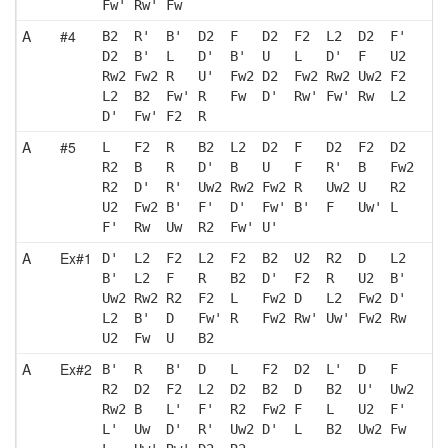
Fw' Rw' Fw 
A
#4
B2  R'  B'  D2  F   D2  F2  L2  D2  F' 
D2  B'  L   D'  B'  U   L   D'  F   U2 
Rw2 Fw2 R   U'  Fw2 D2  Fw2 Rw2 Uw2 F2 
L2  B2  Fw' R   Fw  D'  Rw' Fw' Rw  L2 
D'  Fw' F2  R  
A
#5
L   F2  R   B2  L2  D2  F   D2  F2  D2 
R2  B   R   D'  B   U   F   R'  B   Fw2
R2  D'  R'  Uw2 Rw2 Fw2 R   Uw2 U   R2 
U2  Fw2 B'  F'  D'  Fw' B'  F   Uw' L  
F'  Rw  Uw  R2  Fw' U' 
A
Ex#1
D'  L2  F2  L2  F2  B2  U2  R2  D   L2 
B'  L2  F   R   B2  D'  F2  R   U2  B' 
Uw2 Rw2 R2  F2  L   Fw2 D   L2  Fw2 D' 
L2  B'  D   Fw' R   Fw2 Rw' Uw' Fw2 Rw 
U2  Fw  U   B2 
A
Ex#2
B'  R   B'  D   L   F2  D2  L'  D   F  
R2  D2  F2  L2  D2  B2  D   B2  U'  Uw2
Rw2 B   L'  F'  R2  Fw2 F   L   U2  F' 
L'  Uw  D'  R'  Uw2 D'  L   B2  Uw2 Fw 