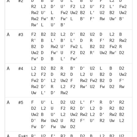
A
#2
D   B   D   U   L'  B   U'  F   L2  D' 
R2  L2  D'  U'  F2  L2  U'  F2  L'  Fw2
Rw2 U'  L   Fw2 Uw2 B2  L'  U2  B2  Uw2
Rw2 Fw' R'  Fw' L   B'  F'  Rw  Uw' B' 
Rw' L   U'  B' 
A
#3
F2  B2  D2  L2  D'  B2  U2  D   L2  B  
R'  B   L'  B'  L'  D   R   F'  R2  Rw2
B2  D   Rw2 U'  Fw2 L   B2  D2  Fw2 R  
Uw2 D   Fw' U   F2  D2  R'  Uw2 Rw' D2 
Fw' D   B   L'  Fw'
A
#4
L2  D2  B2  R   B'  D'  U2  L   B   D2 
L2  F2  D   R2  D   L2  U   B2  D   Uw2
Fw2 D'  L2  Uw2 F   Rw2 Fw2 B2  D   F' 
Rw2 D'  R   L2  F2  Rw' U2  Fw  D2  Rw 
Uw  L'  D'  Rw2
A
#5
F   U'  L   D2  U2  L'  F'  R   D'  R2 
D2  L2  U   F2  R2  D'  L2  D   R2  B2 
Uw2 B   U'  L2  Uw2 Rw2 L2  D'  Rw2 B2 
D'  Rw  Uw2 U   R2  F'  U'  R2  Uw  L2 
Fw  D'  Fw  Uw  D2 
A
Ex#1
R'  U2  F'  R2  B   D2  B   L2  B2  U2 