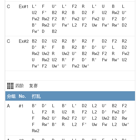
C
Ex#1
L'  F   U'  L'  F2  R   L'  U   B   L  
U2  F'  B2  R2  B   D2  F   U2  Rw2 U' 
Fw2 Rw2 F2  R'  Fw2 U'  Fw2 U   F2  D' 
B'  Rw2 U'  Fw' L2  F2  Uw  Fw' Rw' D2 
Fw' D   B2 
C
Ex#2
B2  D2  U2  R2  B'  R2  F   D2  F2  R2 
D'  R'  F   B   R2  B'  D'  U'  L   D2 
Rw2 Uw2 R   Uw2 U'  B2  Rw2 F2  R   Fw2
U   Rw2 U2  R'  F   D'  R'  Fw  Rw' U2 
Fw' F2  Uw' U'  Fw2 Uw'
四阶 复赛
分组
No.
打乱
A
#1
B'  D'  L   B'  L'  D2  L2  U'  B2  F2 
L   F2  R   U2  R   F2  L2  D'  Fw2 D' 
F   Rw2 U'  Rw2 F2  U'  L2  Uw2 B2  Rw 
F   Rw' B'  R   L2  F'  Uw  Fw  L2  Uw'
Rw2