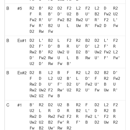
B
#5
R2  B'  R2  D2  F2  L2  F2  L2  D   R2 
F   R   B'  D'  U2  B   U'  B2  Fw2 U2 
Fw2 R'  U'  Fw2 B2  Rw2 U'  R'  F2  L' 
Fw  R'  B2  U   L   Uw  R'  Fw2 D   Fw 
D2  Rw  Fw 
B
Ex#1
D2  L'  B2  L   F2  R2  B2  D2  L'  F2 
D2  F'  D'  B   R   U'  D'  L2  F'  R  
Rw2 B'  R2  Uw2 U   D2  B'  Uw2 Fw2 L2 
D'  Fw2 Rw  U   L   B   Rw  U'  F'  Fw'
U2  D'  Rw  Fw  B' 
B
Ex#2
D2  B   L2  B   F   R2  L2  D2  B2  D' 
F   D   L2  U2  B'  L   D'  F   R2  Fw2
Rw2 D   U'  F'  D2  U'  Fw2 U'  B   U  
Rw2 Uw2 F2  Rw' U2  R2  U'  Fw  Uw  R' 
Uw2 U2  Fw  B  
C
#1
B'  R2  D2  U2  B   R2  F   D2  L2  F2 
U2  L   R   D   R   B2  L'  D   R2  B  
Rw2 D   Rw2 Fw2 F2  R   Fw2 L'  F2  R  
Uw2 U2  B2  Fw' R   F'  B   D2  Uw  R2 
Fw  B2  Uw' Rw  R2 