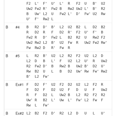
F2  L'  F'  U'  L'  R   F2  U   B'  U2 
Uw2 Fw2 R'  Fw2 B   Rw2 Uw2 L'  B'  R2 
B   Uw' L2  U   Fw2 L'  D'  Fw' U2  Rw 
U'  F'  Rw2 L  
B
#4
B   R2  D'  B'  L2  U2  B2  L   D2  B2 
R   D2  R   F   D2  R'  F2  U'  F'  B  
Fw2 R   D'  Fw2 L   B2  R2  U   Rw2 F2 
Uw2 Rw2 L2  B'  U2  Fw  R   Uw2 Fw2 Rw'
Fw  Rw2 D   R'  Fw  R  
B
#5
L   R2  B'  U2  L2  R2  F2  U2  L2  D  
L2  D   B   L'  F   U2  L2  U'  R   Uw2
R2  Fw2 D'  B   Rw2 B   Uw2 B'  D2  U' 
Rw  B2  U   L   B   D2  Uw' Rw  Fw' Rw2
B'  L2  Fw'
B
Ex#1
F   D2  F'  U2  F2  D2  U2  L2  F2  R  
F   D2  F   D2  U2  F   D   U   F   Uw2
R   F   D2  L   Uw2 B   L2  R2  F2  R2 
Uw' R   B2  L'  Uw  L'  Fw' L2  Fw  F  
Rw  L   Fw'
B
Ex#2
L2  B2  F2  D'  R2  L2  D   U   L   U' 