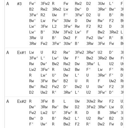
A
#3
Fw'  3Fw2 R    Fw   Rw2  D2   3Uw  L'   F  
B2   Rw2  3Rw2 Lw   Dw'  D    3Rw' Bw'  3Uw
3Fw' R2   Uw   F'   3Fw' D2   U    B'   Rw 
Bw'  Lw   Fw'  3Uw  D    Dw   Rw'  F2   Bw 
Lw'  3Fw  L2   3Fw' Rw   F2   R2   D    3Rw
Lw'  B'   3Uw  3Fw2 Lw'  F    Bw2  3Rw2 L' 
3Rw  U    B'   Dw2  F    Fw2  Uw'  R'   B  
3Rw  Fw2  3Fw' 3Uw' B'   3Rw  3Fw  Fw   Bw'
A
Ex#1
Lw   U    R2   Rw'  3Fw2 3Rw' U2   D'   3Rw
3Fw' L'   Lw'  Uw   F'   Bw2  3Rw2 Bw   Fw2
Rw   Dw'  Bw2  Rw2  Dw   3Rw' L    U2   Uw2
Lw2  3Fw' R    Uw2  Bw   F'   Lw   F'   Rw'
R    Lw'  U'   Dw   L'   U    3Rw' F'   D' 
Rw   3Fw  Bw'  B2   U    R    F    Uw2  Rw 
Bw'  Rw2  Fw2  D'   Dw2  U    Uw'  F2   3Uw
D2   Uw2  R'   3Rw' L'   U2   3Fw' D'   3Uw
A
Ex#2
R    3Fw  B    L    Uw   3Uw2 Rw   F2   U2 
Dw'  3Rw  Rw'  Bw   D2   3Fw2 3Rw' Lw   D2 
Fw2  Lw2  U'   3Fw' R    D    B    3Rw' 3Fw
Bw'  D    B'   Rw2  L'   U2   Rw'  B2   3Fw
F'   Uw'  R    Bw2  F2   R'   Dw2  Fw   D' 