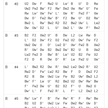
B
#2
U2  Dw  F   Rw2 U   Lw' B   U'  D   Rw 
Uw2 Fw2 Bw' F2  Rw' Dw2 Uw  Rw' U'  Fw 
Rw  Lw' Uw' Fw' L'  Uw  R'  Fw2 F'  Uw 
Dw  D'  Fw2 Rw' B'  F2  Bw  U'  D2  Rw'
Bw2 L   Rw' Bw2 R2  D2  Bw2 Uw' L   Lw2
Dw  Uw' D2  L   U'  Uw2 L'  Uw  F'  Bw2
B
#3
B2  F2  Uw2 U'  B   Dw  L2  Lw  Rw  D  
L'  D2  Dw' F2  D2  Fw2 U2  Dw' Fw  F2 
Uw2 Dw  U   D'  Lw2 D'  Uw' Fw2 B   Uw2
R'  Uw' Dw  B2  Bw2 Dw' B2  U   B   Uw2
Lw2 Fw2 D   Bw' B'  Lw' U2  B2  Fw  U2 
F2  D   R   Dw  D'  R'  Lw  Fw2 U   Uw'
B
#4
L'  Bw2 R2  Dw  R'  Uw2 Lw2 Dw2 R'  U2 
Rw2 D'  Fw' Lw2 R2  Bw  F   D   Dw2 F2 
R2  B   Dw  Uw2 Lw  Fw  B2  Uw' Bw2 L2 
Bw' F'  Lw  U'  R2  Bw2 U2  Dw' Rw' Bw 
F'  Fw2 Dw  U'  B2  D2  F'  U   Rw2 U  
Dw' L'  F   Fw2 R'  L   F'  L2  Dw2 L2 
B
#5
Rw' Lw' F   B'  Fw  Rw' R'  F   Rw' Bw 
B2  U2  D'  Uw2 Lw  Fw  Dw2 Rw' Uw  D' 
Bw  U2  Bw' Lw2 L'  Bw  R2  F2  Uw  U2 