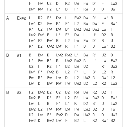
F   Fw  U2  D   R2  Uw  Fw' D'  F   Lw2
Dw' Rw  F2  L'  B   F'  Rw  U   D   Uw 
A
Ex#2
L   R2  F'  Dw  L   Fw2 Dw  R'  Lw' B  
Lw' D2  Fw  R'  F'  L2  Bw' Dw' F   Bw'
R'  U2  Fw  Dw  B'  Dw2 Bw2 Dw2 Lw  F  
Uw2 Fw' B   L'  F'  Dw  L   U'  D2  B' 
Lw' F2  Rw' B   L2  Lw  Fw  D'  B   U  
R'  D2  Uw2 Lw' R   F'  B   U   Lw' B2 
B
#1
B   Bw  D   Lw2 Rw2 L'  Bw  R'  U2  D  
L'  Fw  B'  R   Uw2 Rw2 R   L'  Lw  Fw2
U2  F   R2  F'  B2  Lw  U2  F   R'  Uw2
Dw' F'  Fw2 B   L2  F'  L   B'  L2  R  
Fw  R'  Fw  Lw  D   L2  Uw2 R   Rw' L2 
Lw  D   Bw' Rw' Fw' Uw2 B2  L2  R2  Lw2
B
#2
F2  Bw2 B2  U2  D2  Rw  Dw' R2  D2  F' 
Dw2 B   D'  F'  L2  R'  Lw' Rw2 D   Fw'
Lw  L   B   F'  L'  R   D2  B'  U   Lw2
Bw2 L2  Fw  Rw' Lw  Fw  Lw2 B2  U   Fw 
U2  Lw  F'  Fw2 D   Dw' Uw2 R   D   Uw2
Fw2 D   Bw2 Lw' F   B2  L   R2  Rw' B2 