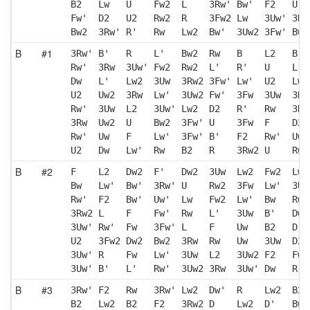
B2   Lw   U    Fw2  L    3Rw' Bw'  F2   U' 
Fw'  D2   U2   Rw2  R    3Fw2 Lw   3Uw' 3Rw
Bw2  3Rw' R'   Rw   Lw2  Bw'  3Uw2 3Fw' Bw 
B
#1
3Rw' B'   R    L'   Bw2  Rw   B    L2   B' 
Rw'  3Rw  3Uw' Fw2  Rw2  L'   R'   U    L' 
Dw   L'   Lw2  3Uw  3Rw2 3Fw' Lw'  U2   Lw'
U2   Uw2  3Rw  Lw'  3Uw2 Fw'  3Fw  3Uw  3Rw
Rw'  3Uw  L2   3Uw' Lw2  D2   R'   Rw   3Rw
3Rw  Uw2  U    Bw2  3Fw' U    3Fw  F    D2 
Rw'  Uw   F    Lw'  3Fw' B'   F2   Rw'  Uw'
U2   Dw   Lw'  Rw   B2   R    3Rw2 U    Rw2
B
#2
F    L2   Dw2  F'   Dw2  3Uw  Lw2  Fw2  Lw2
Bw   Lw'  Bw'  3Rw' U    Rw2  3Fw  Lw'  3Uw
Rw'  F2   Bw'  Uw'  Lw   Fw2  Lw'  Bw   Rw'
3Rw2 L    F    Fw'  Rw   L'   3Uw  B'   Dw2
3Uw' Rw'  Fw   3Fw' L    F    Uw   B2   D  
U2   3Fw2 Dw2  Bw2  3Rw  Rw   Uw   3Uw  D2 
3Uw' R    Fw   Lw'  3Uw  L2   3Uw2 F2   Fw 
3Uw' B'   L'   Rw'  3Uw2 3Rw  3Uw' Dw   R  
B
#3
3Rw' F2   Rw   3Rw' Lw2  Dw'  R    Lw2  B2 
B2   Lw2  B2   F2   3Rw2 D    Lw2  D'   Bw2