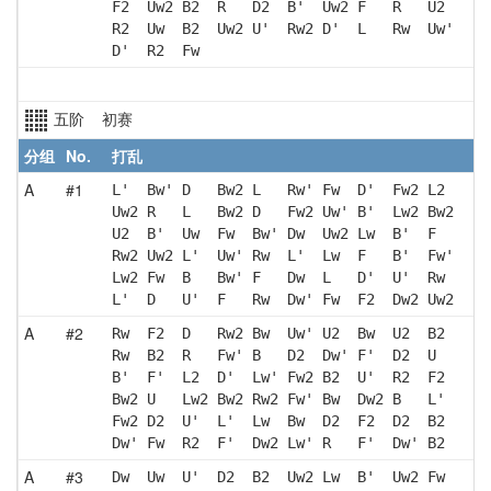
F2  Uw2 B2  R   D2  B'  Uw2 F   R   U2 
R2  Uw  B2  Uw2 U'  Rw2 D'  L   Rw  Uw'
D'  R2  Fw 
五阶 初赛
分组
No.
打乱
A
#1
L'  Bw' D   Bw2 L   Rw' Fw  D'  Fw2 L2 
Uw2 R   L   Bw2 D   Fw2 Uw' B'  Lw2 Bw2
U2  B'  Uw  Fw  Bw' Dw  Uw2 Lw  B'  F  
Rw2 Uw2 L'  Uw' Rw  L'  Lw  F   B'  Fw'
Lw2 Fw  B   Bw' F   Dw  L   D'  U'  Rw 
L'  D   U'  F   Rw  Dw' Fw  F2  Dw2 Uw2
A
#2
Rw  F2  D   Rw2 Bw  Uw' U2  Bw  U2  B2 
Rw  B2  R   Fw' B   D2  Dw' F'  D2  U  
B'  F'  L2  D'  Lw' Fw2 B2  U'  R2  F2 
Bw2 U   Lw2 Bw2 Rw2 Fw' Bw  Dw2 B   L' 
Fw2 D2  U'  L'  Lw  Bw  D2  F2  D2  B2 
Dw' Fw  R2  F'  Dw2 Lw' R   F'  Dw' B2 
A
#3
Dw  Uw  U'  D2  B2  Uw2 Lw  B'  Uw2 Fw 