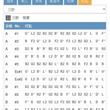
冠军
前三
所有
各选手
纪录
打乱
三阶 初赛
分组
No.
打乱
A
#1
U' L2 U2 R2 D2 B' R2 B2 U2 L2 U' L  U  F' D
A
#2
B  F2 U' L2 D  F2 D' F2 L2 B2 D2 L  D' F' L
A
#3
D2 R  B' R' B2 F2 U2 L  F2 L' F2 R' U  R2 U
A
#4
D' B' D  B  L2 D' R' B2 U2 B  U2 B  R2 F  R
A
#5
B2 U2 B2 R2 B2 L' B2 R  B2 R  F2 B  D  B  R
A
Ex#1
U' L2 B' L' B2 L2 R2 U' L2 D  U  B' L' U' L
A
Ex#2
U  L2 D  U' L2 U  R2 L  B2 R' U  F  U  L  U
B
#1
D2 U2 B' R2 D2 U2 B  F2 D2 L  U' F' U' L  F
B
#2
B2 U' R2 F' U2 R2 B  F' L2 D2 U2 L' D' L  B
B
#3
F' D  U2 L2 U2 L2 F2 D2 B2 U' B  L  D  B' L
B
#4
L2 D2 L2 U' L2 U2 B2 U2 B  R' U2 B' F2 R  F