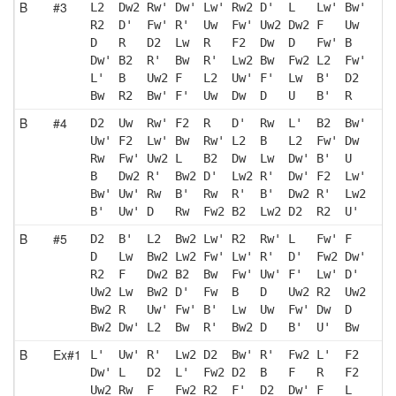
B
#3
L2  Dw2 Rw' Dw' Lw' Rw2 D'  L   Lw' Bw'
R2  D'  Fw' R'  Uw  Fw' Uw2 Dw2 F   Uw 
D   R   D2  Lw  R   F2  Dw  D   Fw' B  
Dw' B2  R'  Bw  R'  Lw2 Bw  Fw2 L2  Fw'
L'  B   Uw2 F   L2  Uw' F'  Lw  B'  D2 
Bw  R2  Bw' F'  Uw  Dw  D   U   B'  R  
B
#4
D2  Uw  Rw' F2  R   D'  Rw  L'  B2  Bw'
Uw' F2  Lw' Bw  Rw' L2  B   L2  Fw' Dw 
Rw  Fw' Uw2 L   B2  Dw  Lw  Dw' B'  U  
B   Dw2 R'  Bw2 D'  Lw2 R'  Dw' F2  Lw'
Bw' Uw' Rw  B'  Rw  R'  B'  Dw2 R'  Lw2
B'  Uw' D   Rw  Fw2 B2  Lw2 D2  R2  U' 
B
#5
D2  B'  L2  Bw2 Lw' R2  Rw' L   Fw' F  
D   Lw  Bw2 Lw2 Fw' Lw' R'  D'  Fw2 Dw'
R2  F   Dw2 B2  Bw  Fw' Uw' F'  Lw' D' 
Uw2 Lw  Bw2 D'  Fw  B   D   Uw2 R2  Uw2
Bw2 R   Uw' Fw' B'  Lw  Uw  Fw' Dw  D  
Bw2 Dw' L2  Bw  R'  Bw2 D   B'  U'  Bw 
B
Ex#1
L'  Uw' R'  Lw2 D2  Bw' R'  Fw2 L'  F2 
Dw' L   D2  L'  Fw2 D2  B   F   R   F2 
Uw2 Rw  F   Fw2 R2  F'  D2  Dw' F   L  