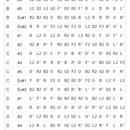
B
#5
L2 U2 L2 U2 F' D2 R2 F' D  L  D  R  D  L' D
B
Ex#1
R2 B2 R2 U  R2 D2 U2 B  L2 R  B  R' U  B' U
B
Ex#2
B  R  U' F2 L2 R2 F2 D  L2 D2 F2 B' U' L  R
C
#1
D  L2 D  L2 D  R2 D' L2 B2 U  F  U' F' L' B
C
#2
U2 B  R' F  R2 B2 F2 R' F2 U2 B2 D  L' D' L
C
#3
D  L2 U' L  F' U  B  R' D' F  R' D2 R2 L  B
C
#4
L2 U' R  B  D' B  R' D  F' U' B2 U2 L2 F2 B
C
#5
D' R2 B2 U  R2 U2 F2 U  B2 R2 U2 B' F  R' D
C
Ex#1
F  D' R  F2 U  B2 R2 D' F2 U  B  L2 F  L2 D
C
Ex#2
D2 B2 U' R  U  B2 R' B' L' F' R' D2 R  L  U
D
#1
L' F' R  F' B2 R2 D2 R2 U  B2 L2 B2 L  B  L
D
#2
R  U' B  R2 U' D' B' U' D' R' U' L2 D2 L2 B
D
#3
D' L2 R2 D  U  L2 U2 L  U' L2 D  F' U  B  U
D
#4
L2 B  L  B2 R' U2 L2 R' D2 L2 R' F  L  D' R