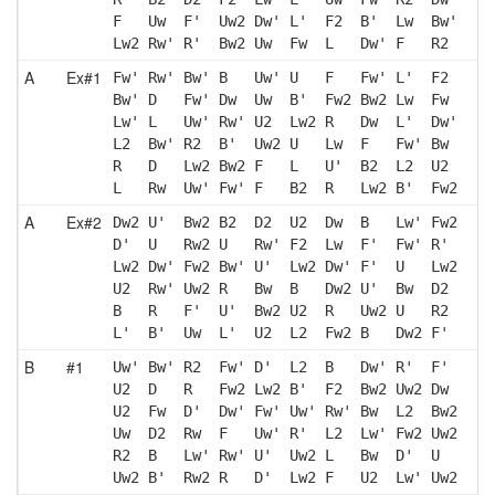
F   Uw  F'  Uw2 Dw' L'  F2  B'  Lw  Bw'
Lw2 Rw' R'  Bw2 Uw  Fw  L   Dw' F   R2 
A
Ex#1
Fw' Rw' Bw' B   Uw' U   F   Fw' L'  F2 
Bw' D   Fw' Dw  Uw  B'  Fw2 Bw2 Lw  Fw 
Lw' L   Uw' Rw' U2  Lw2 R   Dw  L'  Dw'
L2  Bw' R2  B'  Uw2 U   Lw  F   Fw' Bw 
R   D   Lw2 Bw2 F   L   U'  B2  L2  U2 
L   Rw  Uw' Fw' F   B2  R   Lw2 B'  Fw2
A
Ex#2
Dw2 U'  Bw2 B2  D2  U2  Dw  B   Lw' Fw2
D'  U   Rw2 U   Rw' F2  Lw  F'  Fw' R' 
Lw2 Dw' Fw2 Bw' U'  Lw2 Dw' F'  U   Lw2
U2  Rw' Uw2 R   Bw  B   Dw2 U'  Bw  D2 
B   R   F'  U'  Bw2 U2  R   Uw2 U   R2 
L'  B'  Uw  L'  U2  L2  Fw2 B   Dw2 F' 
B
#1
Uw' Bw' R2  Fw' D'  L2  B   Dw' R'  F' 
U2  D   R   Fw2 Lw2 B'  F2  Bw2 Uw2 Dw 
U2  Fw  D'  Dw' Fw' Uw' Rw' Bw  L2  Bw2
Uw  D2  Rw  F   Uw' R'  L2  Lw' Fw2 Uw2
R2  B   Lw' Rw' U'  Uw2 L   Bw  D'  U  
Uw2 B'  Rw2 R   D'  Lw2 F   U2  Lw' Uw2