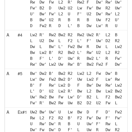
Rw  Dw  Fw  L2  R'  Rw2 F   Dw' Rw' Uw'
Fw' B2  D   Uw2 U2  Lw  Fw' Bw  R2  Uw'
U'  Bw' Fw' L2  U   F'  U2  Dw' Rw' L2 
B   Bw' U2  R   B   R   B   Uw  F2  U' 
D   Fw2 R   D   L'  B   Dw  Lw' R   U  
A
#4
Lw2 R'  Rw2 Bw2 R2  Rw2 Uw2 R'  L2  B  
L   U2  Dw  L   F2  L'  F'  Uw' D2  R2 
Dw  L   Bw' L'  Fw2 Bw  R   Dw  L   Lw2
Bw  Lw2 B'  R2  Bw2 L'  Rw' U2  L2  R2 
B   F'  L'  D'  Uw' R   Bw2 L'  R   Fw'
Rw' Dw' Lw2 Uw  Rw' B'  Bw2 Fw2 F   Dw'
A
#5
Bw' Dw2 B'  Bw2 R2  Lw2 L2  Fw  Dw' B  
Lw' Dw  Fw2 Bw2 D'  Uw  Lw2 F   Lw' Rw 
B'  F   Rw' Lw2 D   F   Bw' Dw  Rw' Lw2
L'  D'  U2  Lw2 R'  Bw  L2  Bw  Lw2 Bw2
Uw' Rw2 Bw  Fw  Lw' D'  B2  L   F2  Bw2
Fw' R'  Bw2 Rw  Uw  B2  D2  U2  Fw  L  
A
Ex#1
Uw2 Bw' Uw' U   Lw  Bw  D   F   D'  Fw2
Rw  L2  F2  R2  B'  F2  Fw' Dw  F'  Fw'
U   Rw' Dw' R   B   U   Uw' F'  Rw  L  
Dw' Fw  Dw' D   F'  L   Uw  R   Dw  R2 