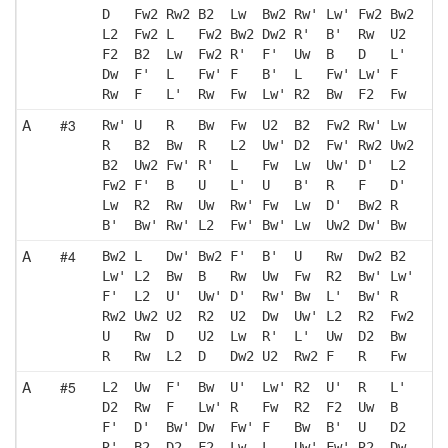
D   Fw2 Rw2 B2  Lw  Bw2 Rw' Lw' Fw2 Bw2
L2  Fw2 L   Fw2 Bw2 Dw2 R'  B'  Rw  U2 
F2  B2  Lw  Fw2 R'  F'  Uw  B   D   L' 
Dw  F'  L   Fw' F   B'  L   Fw' Lw' F  
Rw  F   L'  Rw  Fw  Lw' R2  Bw  F2  Fw 
A
#3
Rw' U   R   Bw  Fw  U2  B2  Fw2 Rw' Lw 
R   B2  Bw  R   L2  Uw' D2  Fw' Rw2 Uw2
B2  Uw2 Fw' R'  L   Fw  Lw  Uw' D'  L2 
Fw2 F'  B   U   L'  U   B'  R   F   D' 
Lw  R2  Rw  Uw  Rw' Fw  Lw  D'  Bw2 R  
B'  Bw' Rw' L2  Fw' Bw' Lw  Uw2 Dw' Bw 
A
#4
Bw2 L   Dw' Bw2 F'  B'  U   Rw  Dw2 B2 
Lw' L2  Bw  B   Rw  Uw  Fw  R2  Bw' Lw'
F'  L2  U'  Uw' D'  Rw' Bw  L'  Bw' R  
Rw2 Uw2 U2  R2  U2  Dw  Uw' L2  R2  Fw2
U   Rw  D   U2  Lw  R'  L'  Uw  D2  Bw 
R   Rw  L2  D   Dw2 U2  Rw2 F   R   Fw 
A
#5
L2  Uw  F'  Bw  U'  Lw' R2  U'  R   L' 
D2  Rw  F   Lw' R   Fw  R2  F2  Uw  B  
F'  D'  Bw' Dw  Fw' F   Bw  B'  U   D2 
R'  B2  D2  F2  Lw  L   Uw' Fw' R2  Dw 