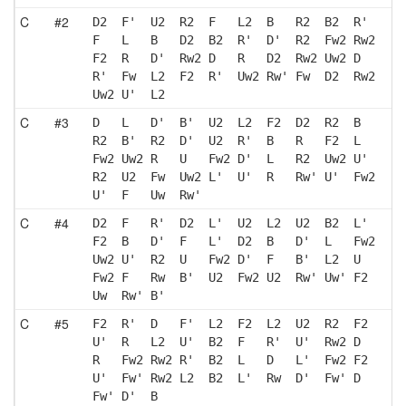
C
#2
D2  F'  U2  R2  F   L2  B   R2  B2  R' 
F   L   B   D2  B2  R'  D'  R2  Fw2 Rw2
F2  R   D'  Rw2 D   R   D2  Rw2 Uw2 D  
R'  Fw  L2  F2  R'  Uw2 Rw' Fw  D2  Rw2
Uw2 U'  L2 
C
#3
D   L   D'  B'  U2  L2  F2  D2  R2  B  
R2  B'  R2  D'  U2  R'  B   R   F2  L  
Fw2 Uw2 R   U   Fw2 D'  L   R2  Uw2 U' 
R2  U2  Fw  Uw2 L'  U'  R   Rw' U'  Fw2
U'  F   Uw  Rw'
C
#4
D2  F   R'  D2  L'  U2  L2  U2  B2  L' 
F2  B   D'  F   L'  D2  B   D'  L   Fw2
Uw2 U'  R2  U   Fw2 D'  F   B'  L2  U  
Fw2 F   Rw  B'  U2  Fw2 U2  Rw' Uw' F2 
Uw  Rw' B' 
C
#5
F2  R'  D   F'  L2  F2  L2  U2  R2  F2 
U'  R   L2  U'  B2  F   R'  U'  Rw2 D  
R   Fw2 Rw2 R'  B2  L   D   L'  Fw2 F2 
U'  Fw' Rw2 L2  B2  L'  Rw  D'  Fw' D  
Fw' D'  B  