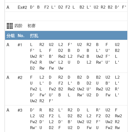
A
Ex#2
D' B  F2 L' D2 F2 L  B2 L' U2 R2 B2 D' F' D
四阶 初赛
分组
No.
打乱
A
#1
L   R2  U2  L2  F'  U2  R2  B   F   U2 
F'  L   F   D2  B   D   B   L'  U'  B2 
Uw2 R'  B'  Rw2 L2  Fw2 B   Uw2 F'  L  
Fw2 R   Uw' L2  U   D   L2  Rw' U'  L' 
D2  Rw  Fw  Uw 
A
#2
F   L2  D   R2  D   B2  D   B2  U2  L2 
U   L'  D   F2  L'  B   D2  U   B'  L' 
Fw2 L   Fw2 B2  Rw2 Uw2 U'  Rw2 U2  R' 
D'  Fw' U'  B   L   Rw' U2  D   Fw  L' 
Uw2 R2  F' 
A
#3
D'  R   B2  L'  R2  D   L   R'  U2  F  
L2  U2  F2  L   D2  B2  L2  F2  D2  Rw2
Fw2 D'  L2  D'  B'  Uw2 U2  F'  Uw2 R2 
Rw' U   D2  F   U2  D   Fw  U   Fw2 Rw 