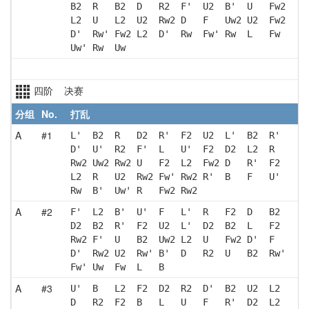
B2  R   B2  D   R2  F'  U2  B'  U   Fw2
L2  U   L2  U2  Rw2 D   F   Uw2 U2  Fw2
D'  Rw' Fw2 L2  D'  Rw  Fw' Rw  L   Fw 
Uw' Rw  Uw 
四阶 决赛
分组
No.
打乱
A
#1
L'  B2  R   D2  R'  F2  U2  L'  B2  R' 
D'  U'  R2  F'  L   U'  F2  D2  L2  R  
Rw2 Uw2 Rw2 U   F2  L2  Fw2 D   R'  F2 
L2  R   U2  Rw2 Fw' Rw2 R'  B   F   U' 
Rw  B'  Uw' R   Fw2 Rw2
A
#2
F'  L2  B'  U'  F   L'  R   F2  D   B2 
D2  B2  R'  F2  U2  L'  D2  B2  L   F2 
Rw2 F'  U   B2  Uw2 L2  U   Fw2 D'  F  
D'  Rw2 U2  Rw' B'  D   R2  U   B2  Rw'
Fw' Uw  Fw  L   B  
A
#3
U'  B   L2  F2  D2  R2  D'  B2  U2  L2 
D   R2  F2  B   L   U   F   R'  D2  L2 