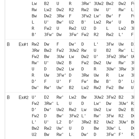
Lw   B2   U    R    3Rw' 3Uw2 Bw2  Dw2  Fw'
Rw   Lw2  Dw2  R2   Rw2  Uw   U'   Rw'  L  
Bw   Dw2  3Rw  F    3Fw2 Lw'  Bw'  F    Fw2
L    U'   Bw'  U2   B'   Lw2  Rw'  U    Bw 
R    Fw2  U    Rw2  U2   D    L    Lw2  3Rw
B'   3Fw' Dw   3Fw' Fw2  R2   Rw2  L'   F' 
B
Ex#1
Rw2  Dw   F    Dw'  D    L'   3Fw  Uw   D2 
3Rw  Bw2  Fw2  3Uw2 Rw   U    B2   Rw'  L2 
Fw2  Bw   3Uw  Lw   Dw2  U'   3Fw2 3Rw' Uw'
Rw'  U'   Uw2  B    Fw2  Dw2  Uw   Rw'  3Uw
U    D    Dw2  Lw   D    R    3Uw' 3Rw  3Uw
R    Uw   3Fw' D    3Rw  Uw   R    Lw   3Rw
D'   F    U'   F    Fw'  Bw   B'   D'   Lw2
Dw'  Rw'  Uw'  B2   Lw2  Rw2  Fw2  Bw   U' 
B
Ex#2
U'   D2   Rw'  Lw2  Bw   3Uw2 3Fw2 B2   3Rw
Fw2  3Rw' L    U    D    Lw'  Dw   3Uw' R2 
D'   Dw'  Uw2  Rw2  Lw   Uw2  Lw   Dw2  B2 
Fw2  D    Bw'  3Fw2 L'   Rw'  3Fw  R2   Dw 
L'   U'   L2   D'   3Rw2 B2   Uw2  3Uw' Bw 
Bw2  Rw2  Uw'  U    D    Bw   3Uw' L    Dw2
U2   Bw   Rw'  L    Dw'  D    3Fw' F'   R2 