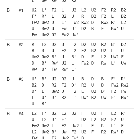
L   Uw' Rw' D2  R2 
B
#1
U2  L'  F2  L   U2  L2  U2  F2  R2  B2 
F'  R'  L   B2  U   R   D2  F2  L   B2 
Fw2 Uw2 D   L'  Fw2 Rw2 D   Rw2 R'  L2 
U   Rw2 U   Fw  U'  D2  B   F   Rw' U  
Fw  Uw2 R2  Fw2 Uw'
B
#2
R   F2  D2  B   F2  D2  U2  R2  B'  D2 
B   R   U   F2  L2  F2  R2  U2  L   U  
Uw2 Rw2 B'  U   B'  D   F   L2  Uw2 F  
D   B'  Rw' U2  L   Fw2 D'  Rw  L'  Uw 
Rw  U'  Fw  Rw' L' 
B
#3
U'  B'  U2  R2  U   B'  D'  B   F'  R' 
B2  D   R2  F2  D'  R2  U   D   Fw2 Rw2
D'  L   Uw2 D   F2  L'  U2  D'  F2  Fw 
L   U'  D'  R2  L'  Uw' R2  Uw  F'  Rw'
U   B' 
B
#4
L2  F'  U2  L2  U2  F'  U2  F   L2  R' 
U   L2  D'  F'  L   U2  L2  B2  F2  U  
Fw2 Rw2 L   F2  Uw2 L   F   R   L'  F  
L2  Uw2 B'  Uw  F2  U2  F'  R2  Rw' D  
Fw' U   F2  Uw2 Fw' B  