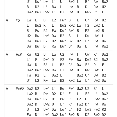
U'  Uw' Lw  L'  U   Bw2 L   B'  Rw  Bw2
B   D2  L'  Bw' L   Lw  B'  D   Rw  U2 
Dw2 Bw2 Lw2 F'  D2  Dw  U   Rw2 R'  L' 
A
#5
Lw' L   D   L2  Fw' B   L'  U'  Rw  U2 
L   Bw2 R   L   Bw2 Rw2 Lw  F2  Lw2 L' 
B   Fw  R2  Fw' Dw' Rw' B'  R2  Lw2 B' 
U2  Rw  Lw' Dw  R2  B   L'  Dw  Uw' L  
Rw  Dw2 L2  D2  Rw' B2  U2  L'  Lw  Dw'
Uw' Bw  D   Rw' Bw' B'  Uw' B   Fw  Rw2
A
Ex#1
Rw  U2  B   Lw  U2  Fw  F'  Uw  R'  Dw2
L'  F   Dw' D'  F2  Fw  Bw  Dw2 B2  Rw2
Uw' D   B'  L   B2  R'  Rw' F'  D   F' 
Dw2 Uw' Bw2 Rw  F2  Bw  D   Rw  Bw' F  
Fw  R2  L   Uw2 L   F   Bw2 U'  Bw  B2 
U'  L2  Rw  Lw' B2  Rw2 Lw  L'  Uw2 Dw 
A
Ex#2
Dw2 U2  Lw' L'  Bw  Fw' Uw2 U2  B'  L' 
Lw2 R   Dw  R2  D'  F   L'  F2  L'  Dw2
Rw  Dw' R2  U'  Bw  R   F2  D   Lw2 Rw2
Dw2 D   Bw2 U   L'  R'  Fw2 D'  Fw  Rw'
U   L2  Uw' Dw  Lw' L'  F2  Lw2 Fw2 R2 
Fw  D'  Lw' Rw2 Uw' Bw2 B   D2  Bw2 D2 