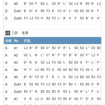
D
#5
B' D2 F  B2 L  U2 D' L' U2 L2 B  R2 B  L2 U
D
Ex#1
B  D' U  B2 F2 D  F2 U' L' D2 R2 U2 R  F  U
D
Ex#2
F2 L2 F2 U' R2 F2 L' B  U  F  D2 B' D  U' L
三阶 复赛
分组
No.
打乱
A
#1
L2 B' R' B2 U' R2 U' R' L  B2 D2 L' U2 B2 F
A
#2
U2 L  B  L' U' R' F' D' B' R' U2 F' L2 F  R
A
#3
D' R  D  U2 L2 F2 D2 L  B2 D2 U  F' L' F' D
A
#4
U' F  L2 B2 F2 U  R2 U2 B2 R2 F2 U2 L  D' U
A
#5
B' R' F2 D' F  R  L  U  R2 L2 B2 U2 R2 F2 D
A
Ex#1
B  D2 B2 F2 L2 B2 F2 D' B2 L' D2 R2 U  R' B
A
Ex#2
R2 F' R  B2 D2 B2 R  D2 L  R2 U' L' F  L' D
B
#1
U  R  L2 U  B2 D2 F2 R2 D' R2 F' R' D  R2 D