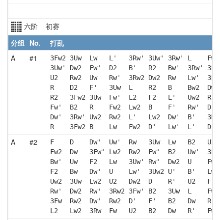
六阶 初赛
分组
No.
打乱
A
#1
3Fw2 3Uw  Lw   L'   3Rw' 3Uw' 3Rw' L    Fw 
3Uw' Dw2  Fw'  D2   B'   R2   Bw'  3Rw' 3Fw
U2   Rw2  Uw   Rw'  3Rw2 Dw2  Rw   Lw'  3Fw
R    D2   F'   3Uw  L    R2   B    Bw2  Dw'
R2   3Fw2 3Uw  Fw'  L2   F2   L'   Uw2  R  
Fw'  B2   R    Fw2  Lw2  B    F'   Rw'  D  
Dw'  3Rw' Uw2  Rw2  L'   Lw2  Dw'  B'   3Rw
R    3Fw2 B    Lw   Fw2  D'   Lw'  L'   D  
A
#2
F    D    Dw'  Uw'  Rw   3Uw  Lw   B2   U2 
Fw2  Dw   3Fw' Lw2  Rw2  Fw'  B2   Uw'  3Fw
Bw'  Uw   F2   Lw   3Uw' Rw'  Dw2  U    Fw'
F2   Bw   Dw'  U    Lw'  3Uw2 U'   B'   Lw 
Uw2  3Uw  Lw2  U2   Dw2  D    R'   U2   F' 
Rw'  Dw2  Rw'  3Rw2 3Fw' B2   3Uw  L    Fw 
3Fw  Rw2  Dw'  Rw2  D'   F'   B2   Dw   R' 
L2   Lw2  3Rw  Fw   U2   B2   Dw   R'   Fw2