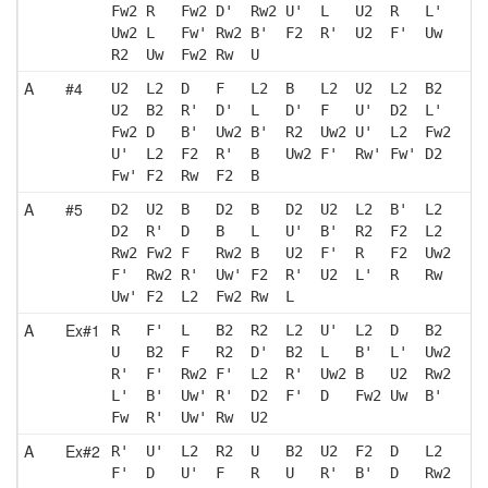
Fw2 R   Fw2 D'  Rw2 U'  L   U2  R   L' 
Uw2 L   Fw' Rw2 B'  F2  R'  U2  F'  Uw 
R2  Uw  Fw2 Rw  U  
A
#4
U2  L2  D   F   L2  B   L2  U2  L2  B2 
U2  B2  R'  D'  L   D'  F   U'  D2  L' 
Fw2 D   B'  Uw2 B'  R2  Uw2 U'  L2  Fw2
U'  L2  F2  R'  B   Uw2 F'  Rw' Fw' D2 
Fw' F2  Rw  F2  B  
A
#5
D2  U2  B   D2  B   D2  U2  L2  B'  L2 
D2  R'  D   B   L   U'  B'  R2  F2  L2 
Rw2 Fw2 F   Rw2 B   U2  F'  R   F2  Uw2
F'  Rw2 R'  Uw' F2  R'  U2  L'  R   Rw 
Uw' F2  L2  Fw2 Rw  L  
A
Ex#1
R   F'  L   B2  R2  L2  U'  L2  D   B2 
U   B2  F   R2  D'  B2  L   B'  L'  Uw2
R'  F'  Rw2 F'  L2  R'  Uw2 B   U2  Rw2
L'  B'  Uw' R'  D2  F'  D   Fw2 Uw  B' 
Fw  R'  Uw' Rw  U2 
A
Ex#2
R'  U'  L2  R2  U   B2  U2  F2  D   L2 
F'  D   U'  F   R   U   R'  B'  D   Rw2