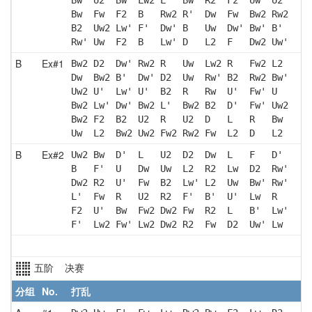
Bw  Fw  F2  B   Rw2 R'  Dw  Fw  Bw2 Rw2
B2  Uw2 Lw' F'  Dw' B   Uw  Dw' Bw' B' 
Rw' Uw  F2  B   Lw' D   L2  F   Dw2 Uw'
B
Ex#1
Bw2 D2  Dw' Rw2 R   Uw  Lw2 R   Fw2 L2 
Dw  Bw2 B'  Dw' D2  Uw  Rw' B2  Rw2 Bw'
Uw2 U'  Lw' U'  B2  R   Rw  U'  Fw' U  
Bw2 Lw' Dw' Bw2 L'  Bw2 B2  D'  Fw' Uw2
Bw2 F2  B2  U2  R   U2  D   L   R   Bw 
Uw  L2  Bw2 Uw2 Fw2 Rw2 Fw  L2  D   L2 
B
Ex#2
Uw2 Bw  D'  L   U2  D2  Dw  L   F   D' 
B   F'  U   Dw  Uw  L2  R2  Lw  D2  Rw'
Dw2 R2  U'  Fw  B2  Lw' L2  Uw  Bw' Rw'
L'  Fw  R   U2  R2  F'  B'  U'  Lw  R  
F2  U'  Bw  Fw2 Dw2 Fw  R2  L   B'  Lw'
F'  Lw2 Fw' Lw2 Dw2 R2  Fw  D2  Uw' Lw 
五阶 决赛
分组
No.
打乱