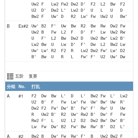
Uw2 F   Lw2 Fw2 Dw2 D'  F2  L2  Bw  F2 
U2  D'  Dw2 L'  Lw2 D'  U   L   U   D  
Bw2 F   Uw' D   R2  Lw' Fw  Uw2 U   Bw'
B
Ex#2
Uw' B2  F'  Uw  Bw  R2  Bw  Rw  Dw2 Fw 
Uw2 B   Fw  L2  F   D'  F'  Lw  Uw2 Rw 
U   F'  L2  Bw  Dw2 D   Uw2 Bw' Lw2 B' 
Lw2 Bw  U   Lw  D'  F'  Dw  L2  Bw2 Lw 
Uw' Lw' R2  F2  R   Lw2 Dw2 Fw' Lw' D2 
B'  Bw  U   R   L   Fw' F'  U2  Uw' Dw 
五阶 复赛
分组
No.
打乱
A
#1
F2  Dw  Bw  L'  D   L'  Bw2 Fw  L'  Lw2
U2  B'  F   Fw  Lw' Fw  Uw' Bw' Uw  R' 
Dw2 F2  Fw' Dw' B'  Fw' F'  Rw' U   Uw 
R   Uw2 B'  R2  Uw' Rw2 B'  Dw' F   Fw 
Rw2 F'  L   U2  L2  D2  Dw2 Bw' Dw' B' 
Lw  Fw  Dw' B2  Fw' Bw  Rw' B'  D2  L' 
A
#2
Bw2 B   Dw' Fw  Rw' F'  B   Uw2 Bw2 F  