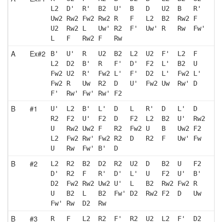
L2  D'  R'  B2  U'  B   D   U2  B   R' 
Uw2 Rw2 Fw2 Rw2 R   F   L2  B2  Rw2 F  
U2  Rw2 L   Uw' R2  F'  Uw' R   Rw  Fw'
L   F   Rw2 F   Rw 
A
Ex#2
B'  U'  R   U2  B2  L2  U2  F'  L2  F  
L2  D2  B'  R   F'  D'  F2  L'  B2  U  
Fw2 U2  R'  Fw2 L'  F'  D2  L'  Fw2 L' 
Fw2 R   Uw  R2  D   U'  Fw2 Uw  Rw' D  
F'  Rw' Fw' Rw' F2 
B
#1
U'  L2  B'  L'  D   L   R'  D   L'  D  
R2  F2  U'  F2  D   F2  L2  B2  U'  Rw2
U   Rw2 Uw2 F   R2  Fw2 U   B   Uw2 F2 
L2  Fw2 Rw' Fw2 R2  D   R2  F   Uw' Fw 
U   Rw  Fw' B'  D  
B
#2
L2  R2  B2  D2  R2  U2  D   B2  U   F2 
D'  R2  F   R'  D'  L'  U   F2  U'  B' 
D2  Fw2 Rw2 Uw2 U'  L   B2  Rw2 Fw2 R  
U   B2  L   B2  Fw' D2  Rw2 F2  D   Uw 
Fw' Rw  D2  Rw 
B
#3
R   F   L2  R2  F'  R2  U2  L2  F'  D2 