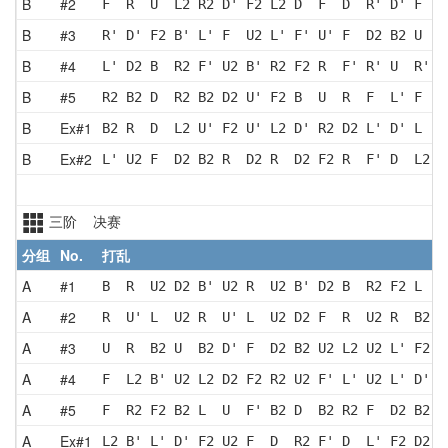
B
#2
F  R  U  L2 R2 D' F2 L2 D  F  D  R' D' F  D
B
#3
R' D' F2 B' L' F  U2 L' F' U' F  D2 B2 U  R
B
#4
L' D2 B  R2 F' U2 B' R2 F2 R  F' R' U  R' D
B
#5
R2 B2 D  R2 B2 D2 U' F2 B  U  R  F  L' F  U
B
Ex#1
B2 R  D  L2 U' F2 U' L2 D' R2 D2 L' D' L  D
B
Ex#2
L' U2 F  D2 B2 R  D2 R  D2 F2 R  F' D  L2 U
三阶 决赛
分组
No.
打乱
A
#1
B  R  U2 D2 B' U2 R  U2 B' D2 B  R2 F2 L  F
A
#2
R  U' L  U2 R  U' L  U2 D2 F  R  U2 R  B2 L
A
#3
U  R  B2 U  B2 D' F  D2 B2 U2 L2 U2 L' F2 L
A
#4
F  L2 B' U2 L2 D2 F2 R2 U2 F' L' U2 L' D' L
A
#5
F  R2 F2 B2 L  U  F' B2 D  B2 R2 F  D2 B2 R
A
Ex#1
L2 B' L' D' F2 U2 F  D  R2 F' D  L' F2 D2 L