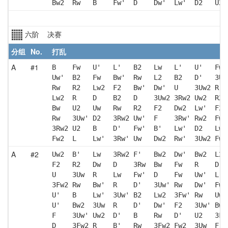
Bw2  Rw   B    Fw'  D    Dw'  Lw'  D2   U2 
六阶 决赛
分组
No.
打乱
A
#1
B    Fw   U'   L'   B2   Lw   L'   U'   Fw 
Uw'  B2   Fw   Bw'  Rw   L2   B2   D'   3Uw
Rw   R2   Lw2  F2   Bw'  Dw'  U    3Uw2 R  
Lw2  R    D    B2   D    3Uw2 3Rw2 Uw2  R2 
Bw   U2   Uw   Rw   R2   F2   Dw2  Lw'  F2 
Rw   3Uw' D2   3Rw2 Uw'  F    3Rw' Rw2  Fw 
3Rw2 U2   B    D'   Fw'  B'   Lw'  D2   Lw 
Fw2  L    Lw'  3Rw' Uw   Dw2  Rw'  3Uw2 Fw'
A
#2
Uw2  B'   Lw   3Rw2 F'   Bw2  Dw'  Bw2  L2 
F2   R2   Dw   D    3Rw  Bw   Fw   R    D  
U    3Uw  R    Lw   Fw'  D    Fw   Uw'  L  
3Fw2 Rw   Bw'  R    D'   3Uw' Rw   Dw'  Fw'
U'   B    Lw'  3Uw' B2   Lw2  3Fw' Rw   Uw'
U'   Bw2  3Uw  R    D'   Dw'  F2   3Uw' Bw 
F    3Uw' Uw2  D'   B    Rw   D'   U2   3Fw
D    3Fw2 R    B'   Rw   3Fw2 Fw2  3Uw  F' 