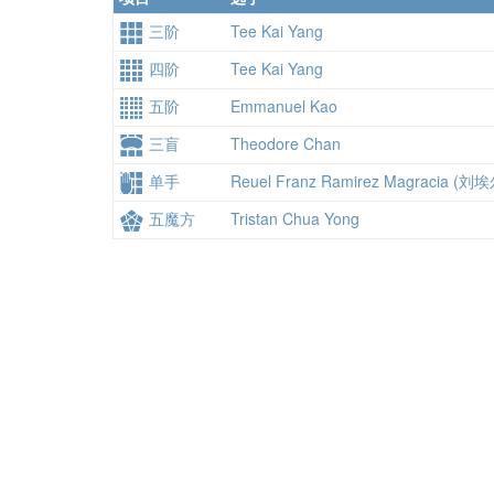
三阶
Tee Kai Yang
四阶
Tee Kai Yang
五阶
Emmanuel Kao
三盲
Theodore Chan
单手
Reuel Franz Ramirez Magracia (刘
五魔方
Tristan Chua Yong