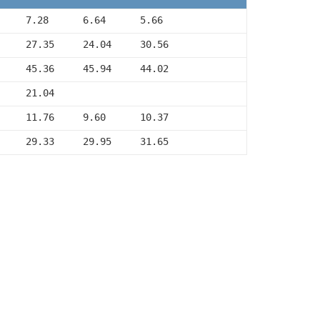
     7.28      6.64      5.66
     27.35     24.04     30.56
     45.36     45.94     44.02
     21.04
     11.76     9.60      10.37
     29.33     29.95     31.65