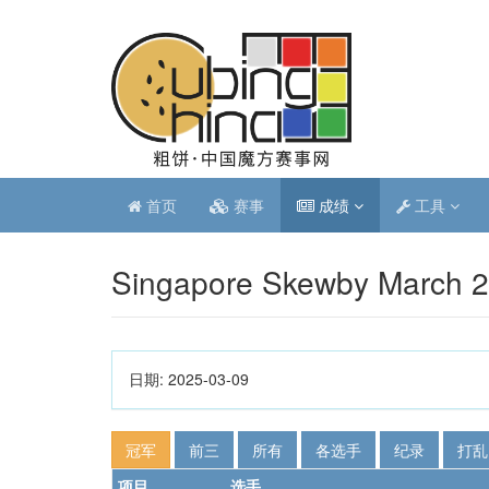
首页
赛事
成绩
工具
Singapore Skewby March 
日期:
2025-03-09
冠军
前三
所有
各选手
纪录
打乱
项目
选手