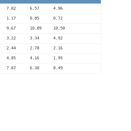
   7.02      6.57      4.96
   1.17      0.85      0.72
   9.67      10.89     10.50
   3.22      3.34      4.92
   2.44      2.78      2.16
   4.85      4.16      1.95
   7.87      6.30      8.49