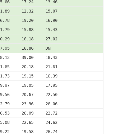
5.66     17.24     13.46
1.89     12.32     15.07
6.78     19.20     16.90
1.79     15.88     15.43
0.29     16.18     27.02
7.95     16.86     DNF
8.13     39.00     18.43
1.65     20.18     21.61
1.73     19.15     16.39
9.97     19.05     17.95
9.56     20.67     22.50
2.79     23.96     26.06
6.53     26.09     22.72
5.08     22.65     24.62
9.22     19.58     26.74