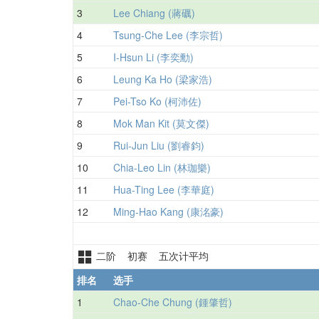
3
Lee Chiang (蔣礪)
4
Tsung-Che Lee (李宗哲)
5
I-Hsun Li (李奕勳)
6
Leung Ka Ho (梁家浩)
7
Pei-Tso Ko (柯沛佐)
8
Mok Man Kit (莫文傑)
9
Rui-Jun Liu (劉睿鈞)
10
Chia-Leo Lin (林珈樂)
11
Hua-Ting Lee (李華庭)
12
Ming-Hao Kang (康洺豪)
二阶 初赛 五次计平均
排名
选手
1
Chao-Che Chung (鍾肇哲)