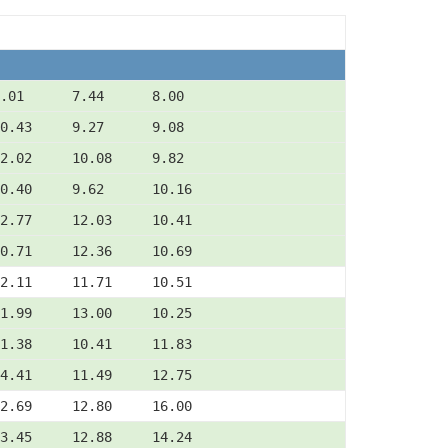
.01      7.44      8.00
0.43     9.27      9.08
2.02     10.08     9.82
0.40     9.62      10.16
2.77     12.03     10.41
0.71     12.36     10.69
2.11     11.71     10.51
1.99     13.00     10.25
1.38     10.41     11.83
4.41     11.49     12.75
2.69     12.80     16.00
3.45     12.88     14.24