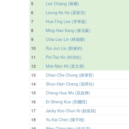
5
Lee Chiang (蔣礪)
6
Leung Ka Ho (梁家浩)
7
Hua-Ting Lee (李華庭)
8
Ming-Hao Kang (康洺豪)
9
Chia-Leo Lin (林珈樂)
10
Rui-Jun Liu (劉睿鈞)
11
Pei-Tso Ko (柯沛佐)
12
Mok Man Kit (莫文傑)
13
Chao-Che Chung (鍾肇哲)
14
Shun-Hsin Chang (張舜欣)
15
Cheng-Hua Wu (巫政樺)
16
Er-Sheng Kuo (郭爾陞)
17
Jacky Koo Chun Ki (顧俊祺)
18
Yu-Kai Chen (陳宇楷)
19
Wen-Ching Hsu (徐文清)