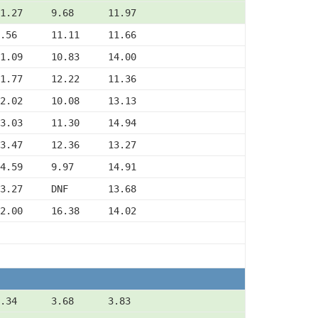
1.27     9.68      11.97
.56      11.11     11.66
1.09     10.83     14.00
1.77     12.22     11.36
2.02     10.08     13.13
3.03     11.30     14.94
3.47     12.36     13.27
4.59     9.97      14.91
3.27     DNF       13.68
2.00     16.38     14.02
.34      3.68      3.83