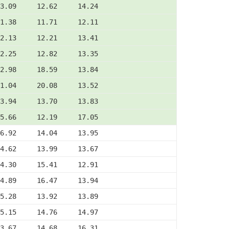
3.09     12.62     14.24
1.38     11.71     12.11
2.13     12.21     13.41
2.25     12.82     13.35
2.98     18.59     13.84
1.04     20.08     13.52
3.94     13.70     13.83
5.66     12.19     17.05
6.92     14.04     13.95
4.62     13.99     13.67
4.30     15.41     12.91
4.89     16.47     13.94
5.28     13.92     13.89
5.15     14.76     14.97
3.67     14.68     16.31