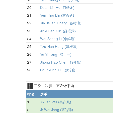
20
Duan-Lin He (何端綝)
21
Yen-Ting Lin (林彥廷)
22
Yu-Hsuan Chang (張祐瑄)
23
Jin-Huan Xue (薛瑾澴)
24
Wei-Sheng Li (李維勝)
25
Tzu-Han Hung (洪梓菡)
26
Yu-Yi Tang (湯于一)
27
Jhong-Hao Chen (陳仲豪)
28
Chun-Ting Liu (劉淳庭)
三阶 决赛 五次计平均
排名
选手
1
Yi-Fan Wu (吳亦凡)
2
Jr-Wei Jang (張智瑋)