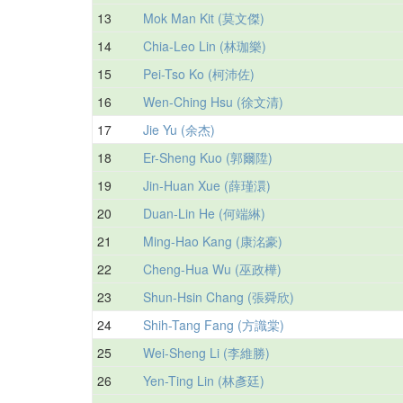
13
Mok Man Kit (莫文傑)
14
Chia-Leo Lin (林珈樂)
15
Pei-Tso Ko (柯沛佐)
16
Wen-Ching Hsu (徐文清)
17
Jie Yu (余杰)
18
Er-Sheng Kuo (郭爾陞)
19
Jin-Huan Xue (薛瑾澴)
20
Duan-Lin He (何端綝)
21
Ming-Hao Kang (康洺豪)
22
Cheng-Hua Wu (巫政樺)
23
Shun-Hsin Chang (張舜欣)
24
Shih-Tang Fang (方識棠)
25
Wei-Sheng Li (李維勝)
26
Yen-Ting Lin (林彥廷)