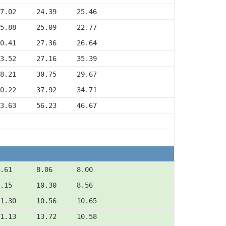
7.02     24.39     25.46
5.88     25.09     22.77
0.41     27.36     26.64
3.52     27.16     35.39
8.21     30.75     29.67
0.22     37.92     34.71
3.63     56.23     46.67
.61      8.06      8.00
.15      10.30     8.56
1.30     10.56     10.65
1.13     13.72     10.58