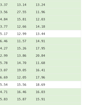
3.37     13.14     13.24
3.56     27.55     11.96
4.84     15.81     12.03
3.77     12.66     14.18
5.17     12.99     13.44
6.46     11.57     14.91
4.27     15.26     17.95
2.99     13.86     20.84
5.78     14.70     11.68
3.07     19.05     16.41
6.69     12.05     17.96
5.54     15.56     18.69
4.71     16.46     16.03
5.83     15.87     15.91