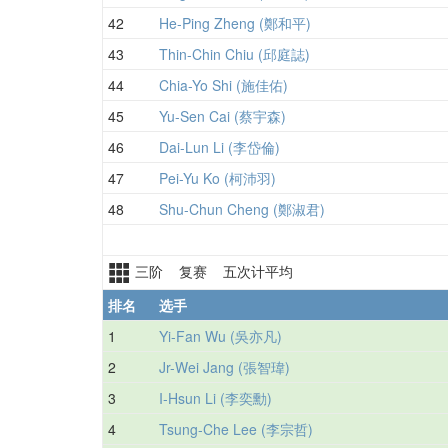
42
He-Ping Zheng (鄭和平)
43
Thin-Chin Chiu (邱庭誌)
44
Chia-Yo Shi (施佳佑)
45
Yu-Sen Cai (蔡宇森)
46
Dai-Lun Li (李岱倫)
47
Pei-Yu Ko (柯沛羽)
48
Shu-Chun Cheng (鄭淑君)
三阶 复赛 五次计平均
排名
选手
1
Yi-Fan Wu (吳亦凡)
2
Jr-Wei Jang (張智瑋)
3
I-Hsun Li (李奕勳)
4
Tsung-Che Lee (李宗哲)