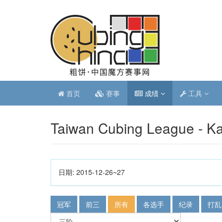
首页
赛事
成绩
工具
Taiwan Cubing League - K
日期:
2015-12-26~27
冠军
前三
所有
各选手
纪录
打乱