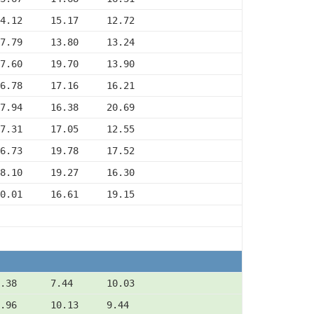
4.12     15.17     12.72
7.79     13.80     13.24
7.60     19.70     13.90
6.78     17.16     16.21
7.94     16.38     20.69
7.31     17.05     12.55
6.73     19.78     17.52
8.10     19.27     16.30
0.01     16.61     19.15
.38      7.44      10.03
.96      10.13     9.44