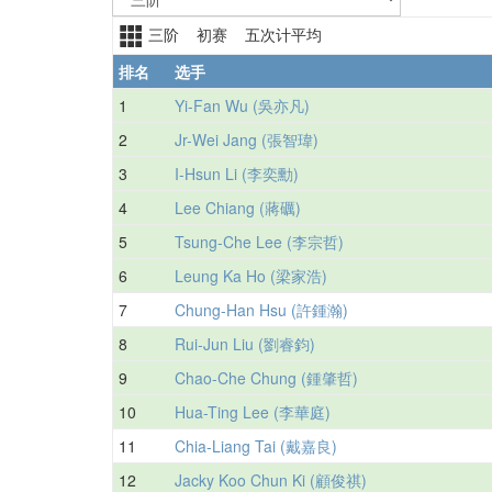
三阶 初赛 五次计平均
排名
选手
1
Yi-Fan Wu (吳亦凡)
2
Jr-Wei Jang (張智瑋)
3
I-Hsun Li (李奕勳)
4
Lee Chiang (蔣礪)
5
Tsung-Che Lee (李宗哲)
6
Leung Ka Ho (梁家浩)
7
Chung-Han Hsu (許鍾瀚)
8
Rui-Jun Liu (劉睿鈞)
9
Chao-Che Chung (鍾肇哲)
10
Hua-Ting Lee (李華庭)
11
Chia-Liang Tai (戴嘉良)
12
Jacky Koo Chun Ki (顧俊祺)