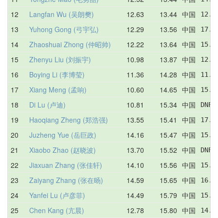
12
Langfan Wu (吴朗樊)
12.63
13.44
中国
12.6
13
Yuhong Gong (弓宇弘)
12.29
13.56
中国
17.5
14
Zhaoshuai Zhong (仲昭帅)
12.22
13.64
中国
15.1
15
Zhenyu Liu (刘振宇)
10.98
13.87
中国
12.6
16
Boying Li (李博莹)
11.36
14.28
中国
11.3
17
Xiang Meng (孟响)
10.60
14.65
中国
15.9
18
Di Lu (卢迪)
10.81
15.34
中国
DNF 
19
Haoqiang Zheng (郑浩强)
13.55
15.41
中国
17.8
20
Juzheng Yue (岳巨政)
14.16
15.47
中国
15.2
21
Xiaobo Zhao (赵晓波)
13.70
15.52
中国
DNF 
22
Jiaxuan Zhang (张佳轩)
14.10
15.56
中国
15.5
23
Zaiyang Zhang (张在旸)
14.59
15.65
中国
16.6
24
Yanfei Lu (卢彦菲)
14.49
15.79
中国
15.9
25
Chen Kang (亢晨)
12.78
15.80
中国
14.3