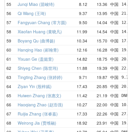
55
Junqi Miao (苗峻绮)
8.12
13.36
中国
14.7
56
Qi Wang (王琦)
9.37
13.95
中国
21.2
57
Fangyuan Chang (常方圆)
9.50
14.04
中国
12.3
58
Xiaofan Huang (黄晓凡)
11.99
14.54
中国
14.0
59
Boyang Qu (曲博扬)
10.34
15.70
中国
17.3
60
Hanqing Hao (郝翰青)
12.16
16.28
中国
19.6
61
Yixuan Ge (盖懿萱)
14.82
18.75
中国
20.5
62
Shiyeg Chen (陈世玮)
11.88
19.39
中国
22.0
63
Tingting Zhang (张婷婷)
9.71
19.87
中国
9.71
64
Ziyan Yin (殷梓嫣)
17.43
20.85
中国
20.3
65
Huiwen Zhang (张惠文)
11.42
21.19
中国
DNF 
66
Haoqiang Zhao (赵浩强)
10.27
22.00
中国
10.2
67
Ruijia Zhang (张睿嘉)
17.33
22.26
中国
27.2
68
Weirong Jia (贾维融)
18.92
23.91
中国
19.7
69
Yuhao Wei (卫禹豪)
12.78
25.04
中国
DNF 