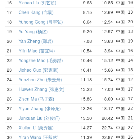
16
Yichao Liu (刘艺超)
9.63
10.85
中国
10.6
17
Chen Kang (亢晨)
8.15
12.69
中国
13.3
18
Yuhong Gong (弓宇弘)
6.64
12.94
中国
20.9
19
Yu Yang (杨煜)
9.20
12.97
中国
13.6
20
Yan Zheng (郑岩)
7.08
13.63
中国
19.2
21
Yilin Miao (苗宜琳)
10.54
13.94
中国
16.3
22
Yongzhe Mao (毛勇喆)
10.46
15.12
中国
14.7
23
Jiehao Guo (郭家豪)
10.41
15.66
中国
18.1
24
Yunzhou Zhu (朱云舟)
11.18
15.74
中国
12.3
25
Huiwen Zhang (张惠文)
13.23
17.03
中国
17.0
26
Zisen Ma (马子森)
15.86
18.00
中国
17.3
27
Yiyun Zhang (张译允)
13.26
18.17
中国
22.0
28
Junxuan Liu (刘俊轩)
13.50
20.42
中国
21.1
29
Xiulian Li (栗秀连)
14.27
22.74
中国
27.1
30
Yiran Wang (王毅然)
11.39
22.87
中国
26.3