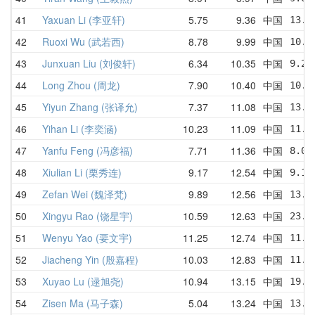
41
Yaxuan Li (李亚轩)
5.75
9.36
中国
13.5
42
Ruoxi Wu (武若西)
8.78
9.99
中国
10.1
43
Junxuan Liu (刘俊轩)
6.34
10.35
中国
9.26
44
Long Zhou (周龙)
7.90
10.40
中国
10.5
45
Yiyun Zhang (张译允)
7.37
11.08
中国
13.2
46
Yihan Li (李奕涵)
10.23
11.09
中国
11.7
47
Yanfu Feng (冯彦福)
7.71
11.36
中国
8.07
48
Xiulian Li (栗秀连)
9.17
12.54
中国
9.17
49
Zefan Wei (魏泽梵)
9.89
12.56
中国
13.0
50
Xingyu Rao (饶星宇)
10.59
12.63
中国
23.0
51
Wenyu Yao (要文宇)
11.25
12.74
中国
11.9
52
Jiacheng Yin (殷嘉程)
10.03
12.83
中国
11.0
53
Xuyao Lu (逯旭尧)
10.94
13.15
中国
19.4
54
Zisen Ma (马子森)
5.04
13.24
中国
13.5