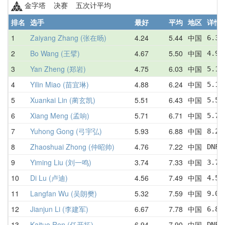
金字塔 决赛 五次计平均
排名
选手
最好
平均
地区
详情
1
Zaiyang Zhang (张在旸)
4.24
5.44
中国
6.30
2
Bo Wang (王擘)
4.67
5.50
中国
4.98
3
Yan Zheng (郑岩)
4.75
6.03
中国
5.16
4
Yilin Miao (苗宜琳)
4.88
6.24
中国
5.14
5
Xuankai Lin (蔺玄凯)
5.51
6.43
中国
5.51
6
Xiang Meng (孟响)
5.71
6.71
中国
5.71
7
Yuhong Gong (弓宇弘)
5.93
6.88
中国
8.23
8
Zhaoshuai Zhong (仲昭帅)
4.76
7.22
中国
DNF 
9
Yiming Liu (刘一鸣)
3.74
7.33
中国
3.74
10
Di Lu (卢迪)
4.56
7.49
中国
4.56
11
Langfan Wu (吴朗樊)
5.32
7.59
中国
9.02
12
Jianjun Li (李建军)
6.67
7.78
中国
6.80
13
Kaituo Ren (任开拓)
6.94
7.90
中国
DNF 