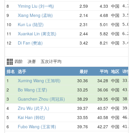
8
Yiming Liu (刘一鸣)
2.59
4.33
中国
4.77
9
Xiang Meng (孟响)
2.14
4.68
中国
3.57
10
Kun Lu (陆堃)
2.31
5.01
中国
5.05
11
Xuankai Lin (蔺玄凯)
2.44
5.82
中国
6.29
12
Di Fan (樊迪)
3.42
8.21
中国
3.42
四阶 决赛 五次计平均
排名
选手
最好
平均
地区
详情
1
Xuming Wang (王旭明)
30.36
34.28
中国
33.7
2
Bo Wang (王擘)
33.25
36.06
中国
43.8
3
Guanchen Zhou (周冠辰)
38.29
39.35
中国
38.3
4
Ziru Wu (武子入)
39.37
40.57
中国
39.3
5
Kai Han (韩铠)
33.55
40.58
中国
46.1
6
Fubo Wang (王富博)
39.76
42.27
中国
41.5