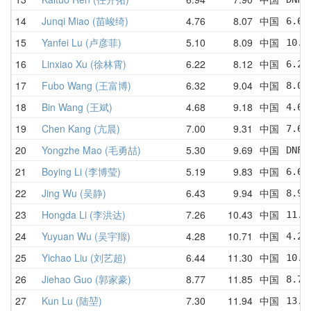
14
Junqi Miao (苗峻绮)
4.76
8.07
中国
6.61
15
Yanfei Lu (卢彦菲)
5.10
8.09
中国
10.4
16
Linxiao Xu (徐林霄)
6.22
8.12
中国
6.22
17
Fubo Wang (王富博)
6.32
9.04
中国
8.00
18
Bin Wang (王斌)
4.68
9.18
中国
4.68
19
Chen Kang (亢晨)
7.00
9.31
中国
7.64
20
Yongzhe Mao (毛勇喆)
5.30
9.69
中国
DNF 
21
Boying Li (李博莹)
5.19
9.83
中国
6.61
22
Jing Wu (吴静)
6.43
9.94
中国
8.90
23
Hongda Li (李洪达)
7.26
10.43
中国
11.1
24
Yuyuan Wu (吴宇羱)
4.28
10.71
中国
4.28
25
Yichao Liu (刘艺超)
6.44
11.30
中国
10.0
26
Jiehao Guo (郭家豪)
8.77
11.85
中国
8.77
27
Kun Lu (陆堃)
7.30
11.94
中国
13.7