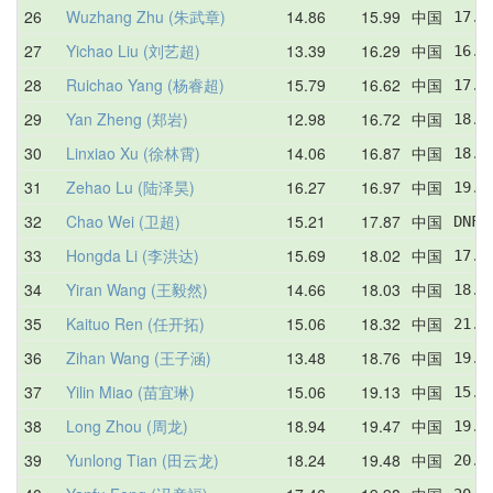
26
Wuzhang Zhu (朱武章)
14.86
15.99
中国
17.1
27
Yichao Liu (刘艺超)
13.39
16.29
中国
16.6
28
Ruichao Yang (杨睿超)
15.79
16.62
中国
17.2
29
Yan Zheng (郑岩)
12.98
16.72
中国
18.5
30
Linxiao Xu (徐林霄)
14.06
16.87
中国
18.0
31
Zehao Lu (陆泽昊)
16.27
16.97
中国
19.7
32
Chao Wei (卫超)
15.21
17.87
中国
DNF 
33
Hongda Li (李洪达)
15.69
18.02
中国
17.3
34
Yiran Wang (王毅然)
14.66
18.03
中国
18.2
35
Kaituo Ren (任开拓)
15.06
18.32
中国
21.5
36
Zihan Wang (王子涵)
13.48
18.76
中国
19.9
37
Yilin Miao (苗宜琳)
15.06
19.13
中国
15.0
38
Long Zhou (周龙)
18.94
19.47
中国
19.1
39
Yunlong Tian (田云龙)
18.24
19.48
中国
20.2