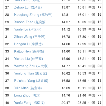
27
Zehao Lu (陆泽昊)
13.87
15.81
中国
17.1
28
Haoqiang Zheng (郑浩强)
12.81
16.01
中国
16.7
29
Xiaobo Zhao (赵晓波)
14.57
16.09
中国
16.9
30
Yanfei Lu (卢彦菲)
14.12
16.39
中国
14.1
31
Zihan Wang (王子涵)
16.78
17.80
中国
16.8
32
Hongda Li (李洪达)
14.60
17.99
中国
16.7
33
Kaituo Ren (任开拓)
14.60
18.11
中国
18.3
34
Yichao Liu (刘艺超)
15.96
18.21
中国
15.9
35
Wuzhang Zhu (朱武章)
14.77
18.41
中国
DNF 
36
Yunlong Tian (田云龙)
16.62
18.53
中国
19.7
37
Ruichao Yang (杨睿超)
16.58
18.65
中国
19.5
38
Yilin Miao (苗宜琳)
15.69
19.11
中国
18.5
39
Long Zhou (周龙)
14.76
21.46
中国
22.1
40
Yanfu Feng (冯彦福)
20.47
23.25
中国
23.6