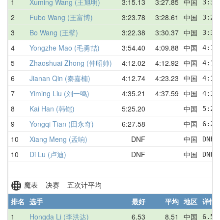
1
Xuming Wang (王旭明)
3:15.13
3:27.85
中国
3:38
2
Fubo Wang (王富博)
3:23.78
3:28.61
中国
3:25
3
Bo Wang (王擘)
3:22.38
3:30.37
中国
3:34
4
Yongzhe Mao (毛勇喆)
3:54.40
4:09.88
中国
4:13
5
Zhaoshuai Zhong (仲昭帅)
4:12.02
4:12.92
中国
4:12
6
Jianan Qin (秦嘉楠)
4:12.74
4:23.23
中国
4:12
7
Yiming Liu (刘一鸣)
4:35.21
4:37.59
中国
4:38
8
Kai Han (韩铠)
5:25.20
中国
5:25
9
Yongqi Tian (田永奇)
6:27.58
中国
6:27
10
Xiang Meng (孟响)
DNF
中国
DNF
10
Di Lu (卢迪)
DNF
中国
DNF
魔表 决赛 五次计平均
排名
选手
最好
平均
地区
详情
1
Hongda Li (李洪达)
6.53
8.51
中国
6.53