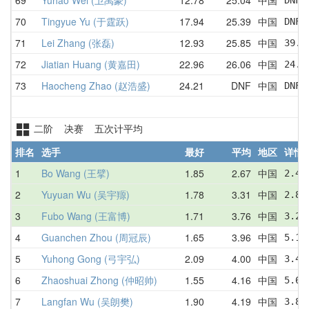
70
Tingyue Yu (于霆跃)
17.94
25.39
中国
DNF 
71
Lei Zhang (张磊)
12.93
25.85
中国
39.3
72
Jiatian Huang (黄嘉田)
22.96
26.06
中国
24.0
73
Haocheng Zhao (赵浩盛)
24.21
DNF
中国
DNF 
二阶 决赛 五次计平均
排名
选手
最好
平均
地区
详情
1
Bo Wang (王擘)
1.85
2.67
中国
2.41
2
Yuyuan Wu (吴宇羱)
1.78
3.31
中国
2.85
3
Fubo Wang (王富博)
1.71
3.76
中国
3.22
4
Guanchen Zhou (周冠辰)
1.65
3.96
中国
5.19
5
Yuhong Gong (弓宇弘)
2.09
4.00
中国
3.46
6
Zhaoshuai Zhong (仲昭帅)
1.55
4.16
中国
5.63
7
Langfan Wu (吴朗樊)
1.90
4.19
中国
3.81