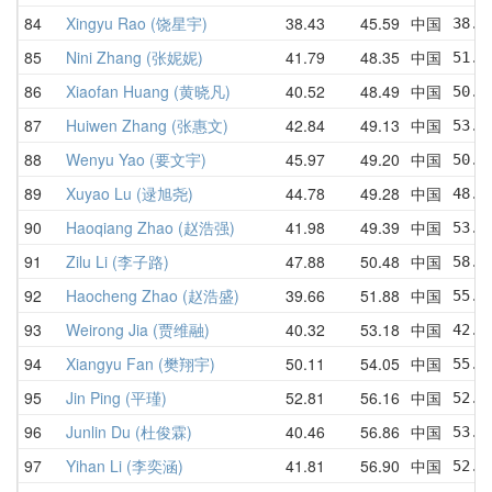
84
Xingyu Rao (饶星宇)
38.43
45.59
中国
38.4
85
Nini Zhang (张妮妮)
41.79
48.35
中国
51.4
86
Xiaofan Huang (黄晓凡)
40.52
48.49
中国
50.3
87
Huiwen Zhang (张惠文)
42.84
49.13
中国
53.0
88
Wenyu Yao (要文宇)
45.97
49.20
中国
50.4
89
Xuyao Lu (逯旭尧)
44.78
49.28
中国
48.7
90
Haoqiang Zhao (赵浩强)
41.98
49.39
中国
53.0
91
Zilu Li (李子路)
47.88
50.48
中国
58.3
92
Haocheng Zhao (赵浩盛)
39.66
51.88
中国
55.5
93
Weirong Jia (贾维融)
40.32
53.18
中国
42.4
94
Xiangyu Fan (樊翔宇)
50.11
54.05
中国
55.9
95
Jin Ping (平瑾)
52.81
56.16
中国
52.8
96
Junlin Du (杜俊霖)
40.46
56.86
中国
53.9
97
Yihan Li (李奕涵)
41.81
56.90
中国
52.1