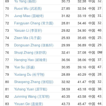
69
Yu Yang (杨煜)
30.73
32.38
中国
32.9
70
Ruoxi Wu (武若西)
27.85
32.54
中国
27.8
71
Junqi Miao (苗峻绮)
31.82
33.19
中国
31.8
72
Fangyuan Chang (常方圆)
28.81
34.46
中国
32.9
73
Yaxuan Li (李亚轩)
29.82
34.90
中国
40.3
74
Zisen Ma (马子森)
25.93
35.65
中国
25.9
75
Dongxuan Zhang (张栋轩)
29.99
36.89
中国
29.9
76
Shuqi Zhang (张舒琪)
32.41
37.08
中国
DNF 
77
Hanqing Hao (郝翰青)
36.56
38.06
中国
37.5
78
Yue Su (苏越)
30.95
39.16
中国
47.2
79
Yuxiang Du (杜宇翔)
28.89
40.29
中国
28.8
80
Shaopeng Zhang (张绍彭)
32.92
41.47
中国
32.9
81
Yuhang Yuan (原宇航)
38.59
43.18
中国
38.5
82
Junming Wang (王军明)
40.35
43.58
中国
43.0
83
Yixuan Ge (盖懿萱)
43.73
45.47
中国
44.6