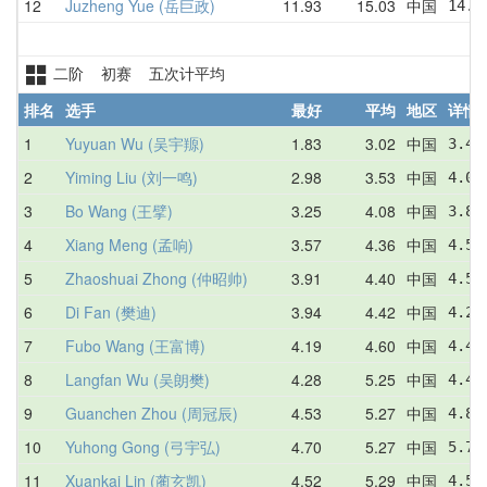
12
Juzheng Yue (岳巨政)
11.93
15.03
中国
14.6
二阶 初赛 五次计平均
排名
选手
最好
平均
地区
详情
1
Yuyuan Wu (吴宇羱)
1.83
3.02
中国
3.40
2
Yiming Liu (刘一鸣)
2.98
3.53
中国
4.08
3
Bo Wang (王擘)
3.25
4.08
中国
3.82
4
Xiang Meng (孟响)
3.57
4.36
中国
4.59
5
Zhaoshuai Zhong (仲昭帅)
3.91
4.40
中国
4.58
6
Di Fan (樊迪)
3.94
4.42
中国
4.25
7
Fubo Wang (王富博)
4.19
4.60
中国
4.44
8
Langfan Wu (吴朗樊)
4.28
5.25
中国
4.44
9
Guanchen Zhou (周冠辰)
4.53
5.27
中国
4.85
10
Yuhong Gong (弓宇弘)
4.70
5.27
中国
5.73
11
Xuankai Lin (蔺玄凯)
4.52
5.29
中国
4.52