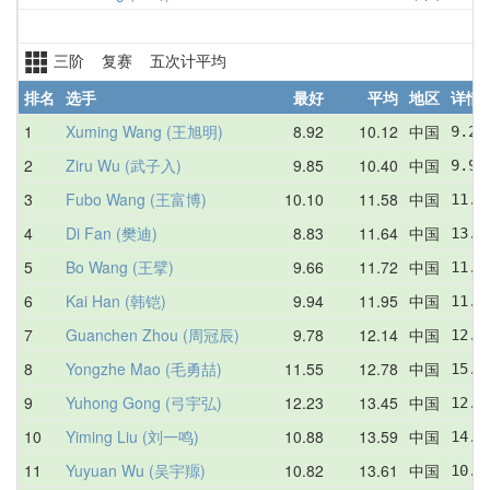
三阶 复赛 五次计平均
排名
选手
最好
平均
地区
详情
1
Xuming Wang (王旭明)
8.92
10.12
中国
9.22
2
Ziru Wu (武子入)
9.85
10.40
中国
9.90
3
Fubo Wang (王富博)
10.10
11.58
中国
11.6
4
Di Fan (樊迪)
8.83
11.64
中国
13.2
5
Bo Wang (王擘)
9.66
11.72
中国
11.3
6
Kai Han (韩铠)
9.94
11.95
中国
11.4
7
Guanchen Zhou (周冠辰)
9.78
12.14
中国
12.5
8
Yongzhe Mao (毛勇喆)
11.55
12.78
中国
15.1
9
Yuhong Gong (弓宇弘)
12.23
13.45
中国
12.9
10
Yiming Liu (刘一鸣)
10.88
13.59
中国
14.6
11
Yuyuan Wu (吴宇羱)
10.82
13.61
中国
10.8