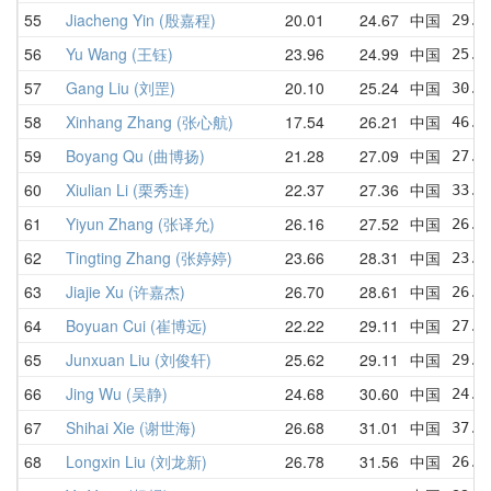
55
Jiacheng Yin (殷嘉程)
20.01
24.67
中国
29.3
56
Yu Wang (王钰)
23.96
24.99
中国
25.8
57
Gang Liu (刘罡)
20.10
25.24
中国
30.2
58
Xinhang Zhang (张心航)
17.54
26.21
中国
46.1
59
Boyang Qu (曲博扬)
21.28
27.09
中国
27.8
60
Xiulian Li (栗秀连)
22.37
27.36
中国
33.7
61
Yiyun Zhang (张译允)
26.16
27.52
中国
26.1
62
Tingting Zhang (张婷婷)
23.66
28.31
中国
23.6
63
Jiajie Xu (许嘉杰)
26.70
28.61
中国
26.7
64
Boyuan Cui (崔博远)
22.22
29.11
中国
27.5
65
Junxuan Liu (刘俊轩)
25.62
29.11
中国
29.5
66
Jing Wu (吴静)
24.68
30.60
中国
24.6
67
Shihai Xie (谢世海)
26.68
31.01
中国
37.4
68
Longxin Liu (刘龙新)
26.78
31.56
中国
26.7