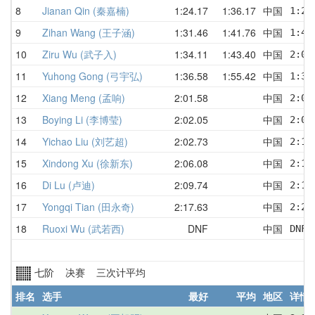
8
Jianan Qin (秦嘉楠)
1:24.17
1:36.17
中国
1:24
9
Zihan Wang (王子涵)
1:31.46
1:41.76
中国
1:40
10
Ziru Wu (武子入)
1:34.11
1:43.40
中国
2:02
11
Yuhong Gong (弓宇弘)
1:36.58
1:55.42
中国
1:36
12
Xiang Meng (孟响)
2:01.58
中国
2:02
13
Boying Li (李博莹)
2:02.05
中国
2:02
14
Yichao Liu (刘艺超)
2:02.73
中国
2:17
15
Xindong Xu (徐新东)
2:06.08
中国
2:17
16
Di Lu (卢迪)
2:09.74
中国
2:13
17
Yongqi Tian (田永奇)
2:17.63
中国
2:29
18
Ruoxi Wu (武若西)
DNF
中国
DNF 
七阶 决赛 三次计平均
排名
选手
最好
平均
地区
详情