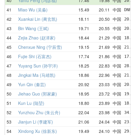
40
Yanfu Feng (冯彦福)
17.46
19.98
中国
20.2
41
Miao Wu (吴淼)
15.49
20.11
中国
DNF 
42
Xuankai Lin (蔺玄凯)
18.11
20.50
中国
20.6
43
Bin Wang (王斌)
19.71
20.55
中国
20.2
44
Zejia Zhao (赵泽家)
18.44
21.29
中国
18.4
45
Chenxue Ning (宁辰雪)
19.15
21.69
中国
21.2
46
Fujie Shi (石富杰)
17.74
21.86
中国
17.7
47
Yuyang Sun (孙宇洋)
18.25
22.83
中国
28.7
48
Jingkai Ma (马靖凯)
18.86
22.96
中国
21.6
49
Yun Qin (秦芸)
20.92
23.03
中国
20.9
50
Jiehao Guo (郭家豪)
18.95
23.72
中国
19.7
51
Kun Lu (陆堃)
18.80
23.89
中国
18.8
52
Yunzhou Zhu (朱云舟)
22.04
23.98
中国
34.2
53
Jianjun Li (李建军)
21.06
24.04
中国
23.0
54
Xindong Xu (徐新东)
19.49
24.10
中国
29.5