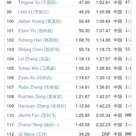
98
Tingyue Yu (于霆跃)
47.60
1:02.61
中国
47.6
99
Lilan Li (李丽兰)
46.29
1:05.88
中国
1:14
100
Jiatian Huang (黄嘉田)
56.49
1:06.84
中国
1:33
101
Ziyan Yin (殷梓嫣)
56.30
1:07.47
中国
1:12
102
Yuheng Han (韩雨恒)
1:08.70
1:14.80
中国
1:22
103
Shiyeg Chen (陈世玮)
55.74
1:18.73
中国
55.7
104
Lei Zhang (张磊)
1:18.13
1:27.07
中国
1:27
105
Yuhao Wei (卫禹豪)
1:06.33
1:28.93
中国
1:06
106
Ziyao Xu (许梓垚)
1:18.67
1:30.12
中国
1:18
107
Ruijia Zhang (张睿嘉)
1:14.91
1:36.81
中国
2:11
108
Ruichen Dong (董睿宸)
1:21.87
1:42.07
中国
1:41
109
Hanxuan Zhang (张焓轩)
1:12.83
1:42.23
中国
1:47
110
Jianfei Fan (范剑飞)
1:25.85
2:05.34
中国
DNF 
111
Zhaoyi Yang (杨钊一)
1:43.55
2:22.23
中国
2:40
112
Qi Wang (王琦)
39.29
DNF
中国
DNF 