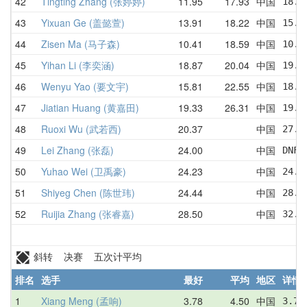
42
Tingting Zhang (张婷婷)
11.95
17.93
中国
18.7
43
Yixuan Ge (盖懿萱)
13.91
18.22
中国
15.9
44
Zisen Ma (马子森)
10.41
18.59
中国
10.4
45
Yihan Li (李奕涵)
18.87
20.04
中国
19.2
46
Wenyu Yao (要文宇)
15.81
22.55
中国
18.5
47
Jiatian Huang (黄嘉田)
19.33
26.31
中国
19.3
48
Ruoxi Wu (武若西)
20.37
中国
27.1
49
Lei Zhang (张磊)
24.00
中国
DNF 
50
Yuhao Wei (卫禹豪)
24.23
中国
24.2
51
Shiyeg Chen (陈世玮)
24.44
中国
28.3
52
Ruijia Zhang (张睿嘉)
28.50
中国
32.9
斜转 决赛 五次计平均
排名
选手
最好
平均
地区
详情
1
Xiang Meng (孟响)
3.78
4.50
中国
3.78