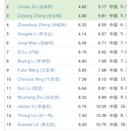
2
Linxiao Xu (徐林霄)
4.62
5.17
中国
5.58
3
Zaiyang Zhang (张在旸)
4.80
5.81
中国
5.97
4
Zhaoshuai Zhong (仲昭帅)
6.33
6.55
中国
6.33
5
Hongda Li (李洪达)
4.14
6.57
中国
5.18
6
Junqi Miao (苗峻绮)
6.06
6.71
中国
7.48
7
Di Lu (卢迪)
6.19
6.92
中国
7.02
8
Boying Li (李博莹)
4.80
7.68
中国
7.23
9
Fubo Wang (王富博)
5.85
7.68
中国
6.75
10
Chenxue Ning (宁辰雪)
7.38
8.10
中国
13.6
11
Kun Lu (陆堃)
6.64
8.81
中国
8.85
12
Wuzhang Zhu (朱武章)
8.32
9.89
中国
9.85
13
Jianjun Li (李建军)
6.75
10.05
中国
16.0
14
Yiming Liu (刘一鸣)
7.43
10.38
中国
8.75
15
Xuankai Lin (蔺玄凯)
9.20
10.75
中国
10.0