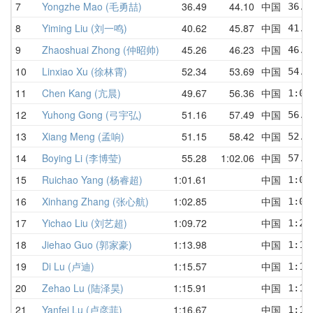
7
Yongzhe Mao (毛勇喆)
36.49
44.10
中国
36.4
8
Yiming Liu (刘一鸣)
40.62
45.87
中国
41.9
9
Zhaoshuai Zhong (仲昭帅)
45.26
46.23
中国
46.7
10
Linxiao Xu (徐林霄)
52.34
53.69
中国
54.9
11
Chen Kang (亢晨)
49.67
56.36
中国
1:02
12
Yuhong Gong (弓宇弘)
51.16
57.49
中国
56.1
13
Xiang Meng (孟响)
51.15
58.42
中国
52.1
14
Boying Li (李博莹)
55.28
1:02.06
中国
57.7
15
Ruichao Yang (杨睿超)
1:01.61
中国
1:01
16
Xinhang Zhang (张心航)
1:02.85
中国
1:02
17
Yichao Liu (刘艺超)
1:09.72
中国
1:25
18
Jiehao Guo (郭家豪)
1:13.98
中国
1:13
19
Di Lu (卢迪)
1:15.57
中国
1:18
20
Zehao Lu (陆泽昊)
1:15.91
中国
1:15
21
Yanfei Lu (卢彦菲)
1:16.67
中国
1:16