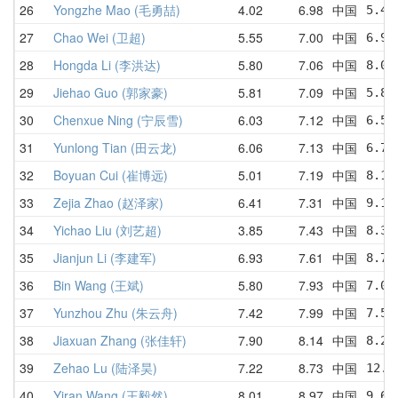
26
Yongzhe Mao (毛勇喆)
4.02
6.98
中国
5.47
27
Chao Wei (卫超)
5.55
7.00
中国
6.90
28
Hongda Li (李洪达)
5.80
7.06
中国
8.00
29
Jiehao Guo (郭家豪)
5.81
7.09
中国
5.81
30
Chenxue Ning (宁辰雪)
6.03
7.12
中国
6.56
31
Yunlong Tian (田云龙)
6.06
7.13
中国
6.76
32
Boyuan Cui (崔博远)
5.01
7.19
中国
8.12
33
Zejia Zhao (赵泽家)
6.41
7.31
中国
9.18
34
Yichao Liu (刘艺超)
3.85
7.43
中国
8.33
35
Jianjun Li (李建军)
6.93
7.61
中国
8.74
36
Bin Wang (王斌)
5.80
7.93
中国
7.01
37
Yunzhou Zhu (朱云舟)
7.42
7.99
中国
7.52
38
Jiaxuan Zhang (张佳轩)
7.90
8.14
中国
8.23
39
Zehao Lu (陆泽昊)
7.22
8.73
中国
12.3
40
Yiran Wang (王毅然)
8.01
8.97
中国
9.63