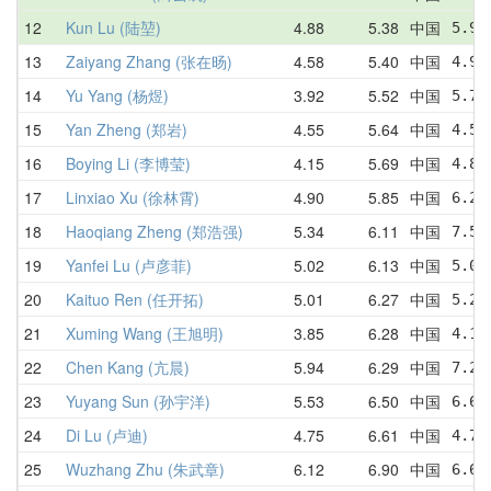
12
Kun Lu (陆堃)
4.88
5.38
中国
5.90
13
Zaiyang Zhang (张在旸)
4.58
5.40
中国
4.96
14
Yu Yang (杨煜)
3.92
5.52
中国
5.74
15
Yan Zheng (郑岩)
4.55
5.64
中国
4.55
16
Boying Li (李博莹)
4.15
5.69
中国
4.87
17
Linxiao Xu (徐林霄)
4.90
5.85
中国
6.20
18
Haoqiang Zheng (郑浩强)
5.34
6.11
中国
7.57
19
Yanfei Lu (卢彦菲)
5.02
6.13
中国
5.02
20
Kaituo Ren (任开拓)
5.01
6.27
中国
5.23
21
Xuming Wang (王旭明)
3.85
6.28
中国
4.13
22
Chen Kang (亢晨)
5.94
6.29
中国
7.21
23
Yuyang Sun (孙宇洋)
5.53
6.50
中国
6.63
24
Di Lu (卢迪)
4.75
6.61
中国
4.75
25
Wuzhang Zhu (朱武章)
6.12
6.90
中国
6.67