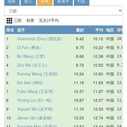
冠军
前三
所有
各选手
打乱
三阶 初赛 五次计平均
排名
选手
最好
平均
地区
详情
1
Guanchen Zhou (周冠辰)
9.42
10.12
中国
10.7
2
Di Fan (樊迪)
9.75
10.22
中国
9.82
3
Bo Wang (王擘)
8.66
10.38
中国
13.7
4
Ziru Wu (武子入)
9.72
10.52
中国
9.72
5
Xuming Wang (王旭明)
10.24
10.60
中国
11.5
6
Kai Han (韩铠)
11.19
11.65
中国
12.4
7
Fubo Wang (王富博)
10.37
11.87
中国
12.0
8
Yiming Liu (刘一鸣)
10.87
12.07
中国
11.9
9
Yuyuan Wu (吴宇羱)
11.10
12.33
中国
12.8
10
Jianan Qin (秦嘉楠)
12.23
12.74
中国
12.3
11
Yongzhe Mao (毛勇喆)
12.52
13.44
中国
14.3