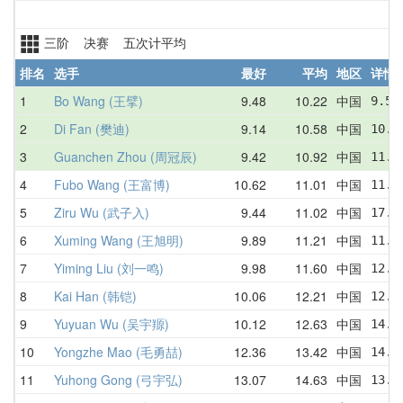
三阶 决赛 五次计平均
排名
选手
最好
平均
地区
详情
1
Bo Wang (王擘)
9.48
10.22
中国
9.56
2
Di Fan (樊迪)
9.14
10.58
中国
10.9
3
Guanchen Zhou (周冠辰)
9.42
10.92
中国
11.8
4
Fubo Wang (王富博)
10.62
11.01
中国
11.0
5
Ziru Wu (武子入)
9.44
11.02
中国
17.8
6
Xuming Wang (王旭明)
9.89
11.21
中国
11.7
7
Yiming Liu (刘一鸣)
9.98
11.60
中国
12.9
8
Kai Han (韩铠)
10.06
12.21
中国
12.6
9
Yuyuan Wu (吴宇羱)
10.12
12.63
中国
14.9
10
Yongzhe Mao (毛勇喆)
12.36
13.42
中国
14.0
11
Yuhong Gong (弓宇弘)
13.07
14.63
中国
13.0