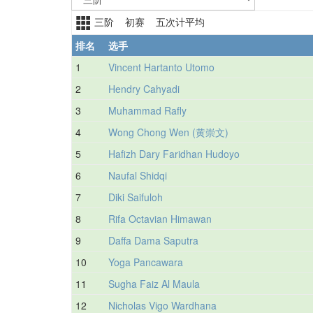
三阶 初赛 五次计平均
排名
选手
1
Vincent Hartanto Utomo
2
Hendry Cahyadi
3
Muhammad Rafly
4
Wong Chong Wen (黄崇文)
5
Hafizh Dary Faridhan Hudoyo
6
Naufal Shidqi
7
Diki Saifuloh
8
Rifa Octavian Himawan
9
Daffa Dama Saputra
10
Yoga Pancawara
11
Sugha Faiz Al Maula
12
Nicholas Vigo Wardhana