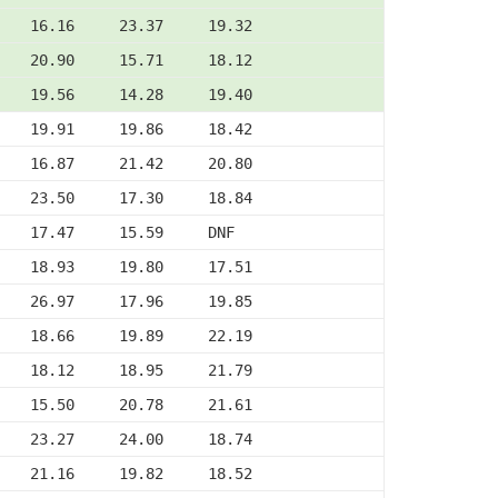
    16.16     23.37     19.32
    20.90     15.71     18.12
    19.56     14.28     19.40
    19.91     19.86     18.42
    16.87     21.42     20.80
    23.50     17.30     18.84
    17.47     15.59     DNF
    18.93     19.80     17.51
    26.97     17.96     19.85
    18.66     19.89     22.19
    18.12     18.95     21.79
    15.50     20.78     21.61
    23.27     24.00     18.74
    21.16     19.82     18.52