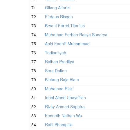
71
Gilang Alfarizi
72
Firdaus Risqon
73
Bryant Farrel Titanius
74
Muhamad Farhan Rasya Sunarya
75
Abid Fadhiil Muhammad
76
Tediansyah
77
Raihan Praditya
78
Sera Dalton
79
Bintang Raja Alam
80
Muhamad Rizki
81
Iqbal Aland Ubaydillah
82
Rizky Ahmad Saputra
83
Kenneth Nathan Wu
84
Raffi Phampilla