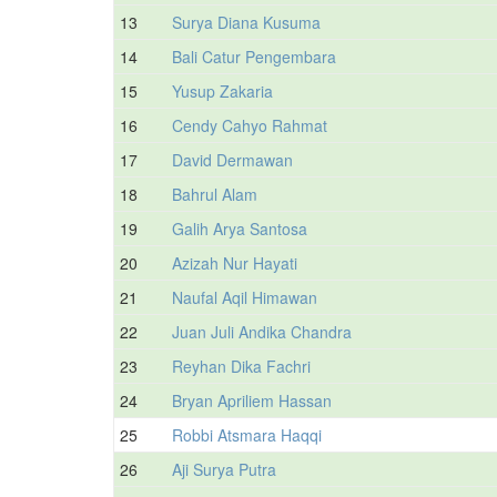
13
Surya Diana Kusuma
14
Bali Catur Pengembara
15
Yusup Zakaria
16
Cendy Cahyo Rahmat
17
David Dermawan
18
Bahrul Alam
19
Galih Arya Santosa
20
Azizah Nur Hayati
21
Naufal Aqil Himawan
22
Juan Juli Andika Chandra
23
Reyhan Dika Fachri
24
Bryan Apriliem Hassan
25
Robbi Atsmara Haqqi
26
Aji Surya Putra