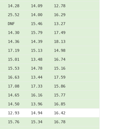
    14.28     14.09     12.78
    25.52     14.00     16.29
    DNF       15.46     13.27
    14.30     15.79     17.49
    14.36     14.39     18.13
    17.19     15.13     14.98
    15.01     13.48     16.74
    15.53     14.78     15.16
    16.63     13.44     17.59
    17.08     17.33     15.86
    14.65     16.16     15.77
    14.50     13.96     16.85
    12.93     14.94     16.42
    15.76     15.34     16.78