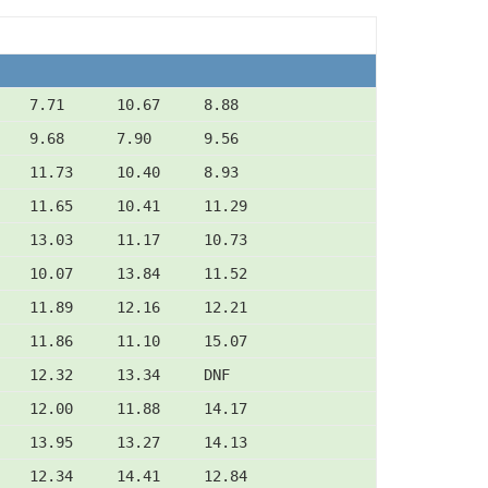
    7.71      10.67     8.88
    9.68      7.90      9.56
    11.73     10.40     8.93
    11.65     10.41     11.29
    13.03     11.17     10.73
    10.07     13.84     11.52
    11.89     12.16     12.21
    11.86     11.10     15.07
    12.32     13.34     DNF
    12.00     11.88     14.17
    13.95     13.27     14.13
    12.34     14.41     12.84