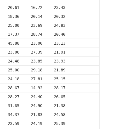
    20.61     16.72     23.43
    18.36     20.14     20.32
    25.00     23.69     24.83
    17.37     28.74     20.40
    45.88     23.00     23.13
    23.00     27.39     21.91
    24.48     23.85     23.93
    25.00     29.18     21.89
    24.18     27.81     25.15
    28.67     14.92     28.17
    28.27     24.40     26.65
    31.65     24.90     21.38
    34.37     21.83     24.58
    23.59     24.19     25.39