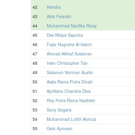
42
Hendra
43
Aldo Feandri
44
Muhammad Nazifka Rizqy
45
Dwi Widya Saputra
46
Fajar Nugraha Al Islami
47
Ahmad Alkhaf Sulaiman
48
Irwin Christopher Tan
49
Salamun Norman Austin
50
Aqila Rama Putra Dinah
51
Apriliano Chandra Diva
52
Roy Putra Riona Nadhiier
53
Sony Sogara
54
Muhammad Luthfi Alvinza
55
Geis Aymaan