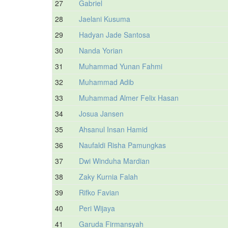
27
Gabriel
28
Jaelani Kusuma
29
Hadyan Jade Santosa
30
Nanda Yorian
31
Muhammad Yunan Fahmi
32
Muhammad Adib
33
Muhammad Almer Felix Hasan
34
Josua Jansen
35
Ahsanul Insan Hamid
36
Naufaldi Risha Pamungkas
37
Dwi Winduha Mardian
38
Zaky Kurnia Falah
39
Rifko Favian
40
Peri Wijaya
41
Garuda Firmansyah