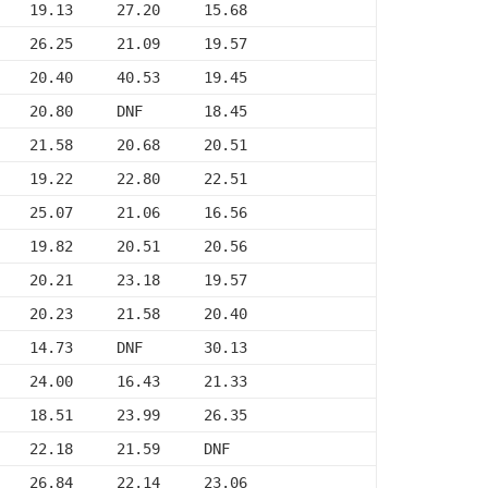
    19.13     27.20     15.68
    26.25     21.09     19.57
    20.40     40.53     19.45
    20.80     DNF       18.45
    21.58     20.68     20.51
    19.22     22.80     22.51
    25.07     21.06     16.56
    19.82     20.51     20.56
    20.21     23.18     19.57
    20.23     21.58     20.40
    14.73     DNF       30.13
    24.00     16.43     21.33
    18.51     23.99     26.35
    22.18     21.59     DNF
    26.84     22.14     23.06