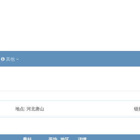
其他
地点:
河北唐山
链
最好
平均
地区
详情