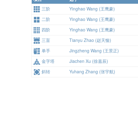
三阶
Yinghao Wang (王鹰豪)
二阶
Yinghao Wang (王鹰豪)
四阶
Yinghao Wang (王鹰豪)
三盲
Tianyu Zhao (赵天愉)
单手
Jingzheng Wang (王景正)
金字塔
Jiachen Xu (徐嘉辰)
斜转
Yuhang Zhang (张宇航)