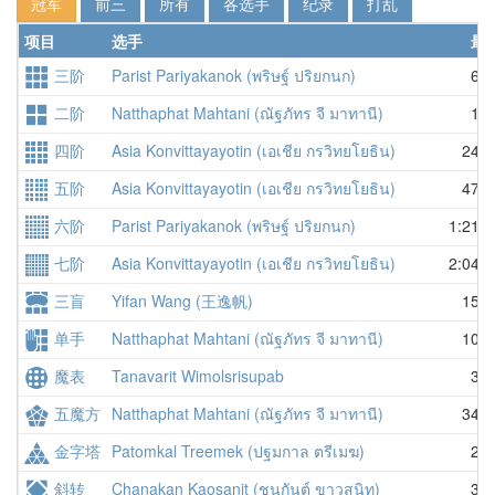
冠军
前三
所有
各选手
纪录
打乱
项目
选手
最
三阶
Parist Pariyakanok (พริษฐ์ ปริยกนก)
6.3
二阶
Natthaphat Mahtani (ณัฐภัทร จี มาทานี)
1.4
四阶
Asia Konvittayayotin (เอเชีย กรวิทยโยธิน)
24.0
五阶
Asia Konvittayayotin (เอเชีย กรวิทยโยธิน)
47.0
六阶
Parist Pariyakanok (พริษฐ์ ปริยกนก)
1:21.8
七阶
Asia Konvittayayotin (เอเชีย กรวิทยโยธิน)
2:04.4
三盲
Yifan Wang (王逸帆)
15.6
单手
Natthaphat Mahtani (ณัฐภัทร จี มาทานี)
10.3
魔表
Tanavarit Wimolsrisupab
3.4
五魔方
Natthaphat Mahtani (ณัฐภัทร จี มาทานี)
34.4
金字塔
Patomkal Treemek (ปฐมกาล ตรีเมฆ)
2.3
斜转
Chanakan Kaosanit (ชนกันต์ ขาวสนิท)
3.0