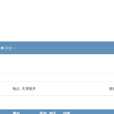
其他
地点:
天津南开
链
最好
平均
地区
详情