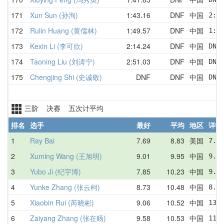
171
Xun Sun (孙洵)
1:43.16
DNF
中国
2:1
172
Rulin Huang (黄儒林)
1:49.57
DNF
中国
1:5
173
Kexin Li (李可欣)
2:14.24
DNF
中国
DNF
174
Taoning Liu (刘涛宁)
2:51.03
DNF
中国
DNF
175
Chengjing Shi (史诚敬)
DNF
DNF
中国
DNF
三阶 决赛 五次计平均
排名
选手
最好
平均
地区
详情
1
Ray Bai
7.69
8.83
美国
7.6
2
Xuming Wang (王旭明)
9.01
9.95
中国
9.0
3
Yubo Ji (纪宇博)
7.85
10.23
中国
9.9
4
Yunke Zhang (张云柯)
8.73
10.48
中国
8.7
5
Xiaobin Rui (芮晓彬)
9.06
10.52
中国
13.
6
Zaiyang Zhang (张在旸)
9.58
10.53
中国
11.