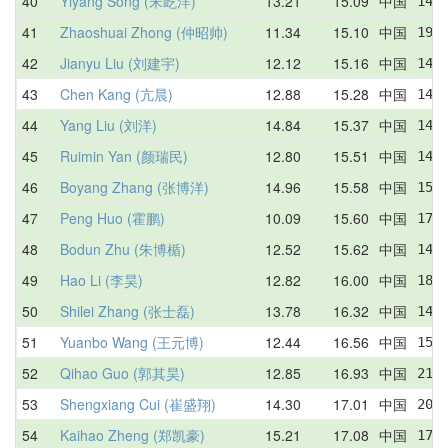
40
Yiyang Song (宋屹洋)
13.21
15.09
中国
14.
41
Zhaoshuai Zhong (仲昭帅)
11.34
15.10
中国
19.
42
Jianyu Liu (刘建宇)
12.12
15.16
中国
14.
43
Chen Kang (亢晨)
12.88
15.28
中国
14.
44
Yang Liu (刘洋)
14.84
15.37
中国
14.
45
Ruimin Yan (颜瑞民)
12.80
15.51
中国
14.
46
Boyang Zhang (张博洋)
14.96
15.58
中国
15.
47
Peng Huo (霍鹏)
10.09
15.60
中国
17.
48
Bodun Zhu (朱博楯)
12.52
15.62
中国
14.
49
Hao Li (李昊)
12.82
16.00
中国
18.
50
Shilei Zhang (张士磊)
13.78
16.32
中国
14.
51
Yuanbo Wang (王元博)
12.44
16.56
中国
15.
52
Qihao Guo (郭其昊)
12.85
16.93
中国
21.
53
Shengxiang Cui (崔盛翔)
14.30
17.01
中国
20.
54
Kaihao Zheng (郑凯豪)
15.21
17.08
中国
17.