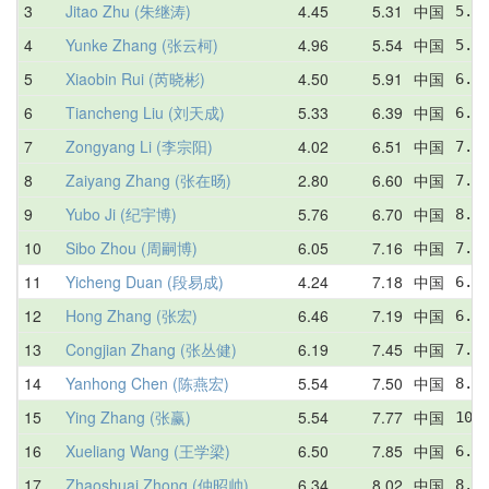
3
Jitao Zhu (朱继涛)
4.45
5.31
中国
5.2
4
Yunke Zhang (张云柯)
4.96
5.54
中国
5.7
5
Xiaobin Rui (芮晓彬)
4.50
5.91
中国
6.2
6
Tiancheng Liu (刘天成)
5.33
6.39
中国
6.8
7
Zongyang Li (李宗阳)
4.02
6.51
中国
7.4
8
Zaiyang Zhang (张在旸)
2.80
6.60
中国
7.5
9
Yubo Ji (纪宇博)
5.76
6.70
中国
8.6
10
Sibo Zhou (周嗣博)
6.05
7.16
中国
7.0
11
Yicheng Duan (段易成)
4.24
7.18
中国
6.9
12
Hong Zhang (张宏)
6.46
7.19
中国
6.6
13
Congjian Zhang (张丛健)
6.19
7.45
中国
7.2
14
Yanhong Chen (陈燕宏)
5.54
7.50
中国
8.1
15
Ying Zhang (张赢)
5.54
7.77
中国
10.
16
Xueliang Wang (王学梁)
6.50
7.85
中国
6.9
17
Zhaoshuai Zhong (仲昭帅)
6.34
8.02
中国
8.7