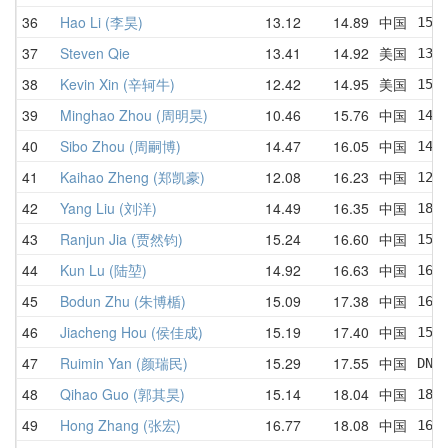
36
Hao Li (李昊)
13.12
14.89
中国
15.
37
Steven Qie
13.41
14.92
美国
13.
38
Kevin Xin (辛轲牛)
12.42
14.95
美国
15.
39
Minghao Zhou (周明昊)
10.46
15.76
中国
14.
40
Sibo Zhou (周嗣博)
14.47
16.05
中国
14.
41
Kaihao Zheng (郑凯豪)
12.08
16.23
中国
12.
42
Yang Liu (刘洋)
14.49
16.35
中国
18.
43
Ranjun Jia (贾然钧)
15.24
16.60
中国
15.
44
Kun Lu (陆堃)
14.92
16.63
中国
16.
45
Bodun Zhu (朱博楯)
15.09
17.38
中国
16.
46
Jiacheng Hou (侯佳成)
15.19
17.40
中国
15.
47
Ruimin Yan (颜瑞民)
15.29
17.55
中国
DNF
48
Qihao Guo (郭其昊)
15.14
18.04
中国
18.
49
Hong Zhang (张宏)
16.77
18.08
中国
16.