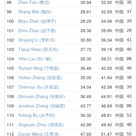
98
Zhen Fan (樊贞)
30.94
32.50
中国
30.
99
Shang Wei (魏尚)
28.61
32.69
中国
37.
100
Boyu Zhao (赵博宇)
28.25
34.08
中国
39.
101
Zimo Zhao (赵子墨)
28.36
35.90
中国
28.
102
Xinyang Li (李昕洋)
30.80
36.34
中国
41.
103
Tianyi Shao (邵天祎)
37.72
39.19
中国
40.
104
Yifan Liu (刘一帆)
26.30
39.31
中国
DNF
105
Yuchen Ning (宁雨晨)
36.46
40.50
中国
40.
106
Yichen Zhang (张奕晨)
35.00
41.64
中国
38.
107
Chennuo Xu (许宸诺)
34.04
42.08
中国
39.
108
Qinxuan Zhang (张勤轩)
36.49
44.91
中国
43.
109
Junshuo Zhang (张峻槊)
43.77
46.69
中国
DNF
110
Yutong Bu (步予同)
36.32
48.81
中国
52.
111
Jingxuan Zhou (周璟宣)
42.99
49.40
中国
48.
112
Zunze Wang (王尊泽)
47.65
51.47
中国
55.