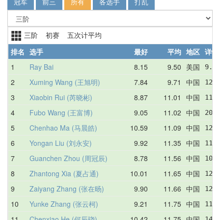
冠军
前三
所有
各选手
打乱
三阶 初赛 五次计平均
排名
选手
最好
平均
地区
详情
1
Ray Bai
8.15
9.50
美国
9.2
2
Xuming Wang (王旭明)
7.84
9.71
中国
12.
3
Xiaobin Rui (芮晓彬)
8.87
11.01
中国
11.
4
Fubo Wang (王富博)
9.05
11.02
中国
20.
5
Chenhao Ma (马晨皓)
10.59
11.09
中国
12.
6
Yongan Liu (刘永安)
9.92
11.35
中国
11.
7
Guanchen Zhou (周冠辰)
8.78
11.56
中国
10.
8
Zhantong Xia (夏占通)
10.01
11.65
中国
12.
9
Zaiyang Zhang (张在旸)
9.90
11.66
中国
12.
10
Yunke Zhang (张云柯)
9.21
11.75
中国
11.
11
Chenxiao He (何辰骁)
10.42
11.75
中国
14.