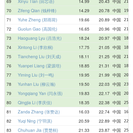
69
Xinyu Tian (田芯语)
14.99
20.43
中国
21.
70
Zifeng Qian (钱梓锋)
14.29
20.78
中国
19.
71
Yuhe Zheng (郑雨荷)
19.66
20.89
中国
21.
72
Guolun Gao (高国伦)
16.65
20.96
中国
21.
73
Haoguang Lyu (吕浩光)
18.24
20.97
中国
18.
74
Xintong Li (李欣桐)
17.75
21.05
中国
18.
75
Tiancheng Liu (刘天成)
18.11
21.25
中国
21.
76
Yuanpei Liang (梁源培)
18.85
21.31
中国
18.
77
Yiming Liu (刘一鸣)
19.95
21.99
中国
20.
78
Yunhan Liu (柳云瀚)
19.50
22.03
中国
23.
79
Yongqiang Yan (闫永强)
19.83
22.17
中国
20.
80
Qingjia Li (李庆佳)
18.35
22.38
中国
25.
81
Zanda Zhang (张赞达)
16.03
22.74
中国
16.
82
Yuqi Ning (宁羽淇)
20.59
22.89
中国
22.
83
Chuhuan Jia (贾楚桓)
21.33
23.87
中国
25.