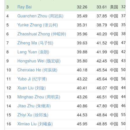
3
Ray Bai
32.26
33.61
美国
32.
4
Guanchen Zhou (周冠辰)
35.49
37.85
中国
37.
5
Yunke Zhang (张云柯)
35.31
38.79
中国
35.
6
Zhaoshuai Zhong (仲昭帅)
35.96
40.20
中国
38.
7
Ziheng Ma (马子恒)
39.63
41.52
中国
47.
8
Lang Yuan (袁朗)
39.88
41.99
中国
42.
9
Hongshuo Wei (魏宏硕)
35.80
42.45
中国
43.
10
Chenxiao He (何辰骁)
40.18
45.54
中国
50.
11
Yubo Ji (纪宇博)
43.22
45.64
中国
56.
12
Xuan Liu (刘璇)
40.41
46.07
中国
44.
13
Minghao Zhou (周明昊)
43.26
46.51
中国
44.
14
Jitao Zhu (朱继涛)
40.86
47.80
中国
46.
15
Zhiyi Xu (徐郅逸)
44.53
48.84
中国
55.
16
Ximiao Liu (刘曦淼)
45.95
48.85
中国
50.