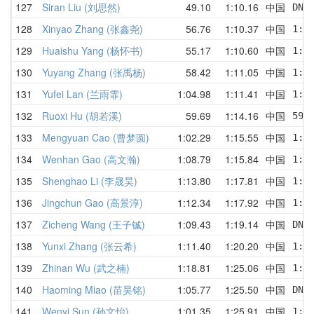
127
Siran Liu (刘思然)
49.10
1:10.16
中国
DNF
128
Xinyao Zhang (张鑫尧)
56.76
1:10.37
中国
1:2
129
Huaishu Yang (杨怀书)
55.17
1:10.60
中国
1:1
130
Yuyang Zhang (张禹杨)
58.42
1:11.05
中国
1:1
131
Yufei Lan (兰雨霏)
1:04.98
1:11.41
中国
1:0
132
Ruoxi Hu (胡若溪)
59.69
1:14.16
中国
59.
133
Mengyuan Cao (曹梦圆)
1:02.29
1:15.55
中国
1:0
134
Wenhan Gao (高文瀚)
1:08.79
1:15.84
中国
1:2
135
Shenghao Li (李晟昊)
1:13.80
1:17.81
中国
1:1
136
Jingchun Gao (高景淳)
1:12.34
1:17.92
中国
1:1
137
Zicheng Wang (王子铖)
1:09.43
1:19.14
中国
DNF
138
Yunxi Zhang (张云希)
1:11.40
1:20.20
中国
1:1
139
Zhinan Wu (武之楠)
1:18.81
1:25.06
中国
1:2
140
Haoming Miao (苗昊铭)
1:05.77
1:25.50
中国
DNF
141
Wenyi Sun (孙文怡)
1:01.35
1:25.91
中国
1:3