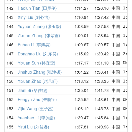
142
Haolun Tian (田昊伦)
1:14.27
1:26.16
中国
1:1
143
Xinyi Liu (刘心怡)
1:10.94
1:27.42
中国
1:2
144
Yuyuan Zhang (张玉媛)
1:08.59
1:27.58
中国
2:4
145
Zixuan Zhang (张紫萱)
1:00.01
1:28.94
中国
1:3
146
Puhao Li (李溥昊)
1:00.67
1:29.57
中国
1:2
147
Donghao Liu (刘东昊)
1:15.02
1:30.42
中国
2:0
148
Yixuan Sun (孙宜萱)
1:17.17
1:31.10
中国
DNF
149
Jinshuo Zhang (张津硕)
1:04.22
1:36.41
中国
1:3
150
Yixuan Zhao (赵艺轩)
1:18.12
1:38.35
中国
1:3
151
Jiani Bi (毕佳妮)
1:35.04
1:41.73
中国
1:4
152
Pengyu Zhu (朱鹏宇)
1:25.52
1:43.61
中国
DNF
153
Zijie Wang (王子杰)
1:06.12
1:45.78
中国
DNF
154
Yuanhao Li (李源皓)
1:30.47
1:45.84
中国
1:4
155
Yirui Liu (刘益睿)
1:37.81
1:49.96
中国
1:3