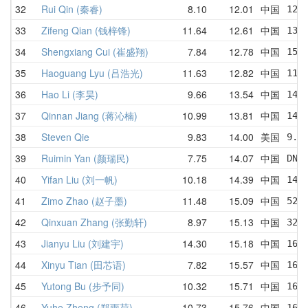
32
Rui Qin (秦睿)
8.10
12.01
中国
12.
33
Zifeng Qian (钱梓锋)
11.64
12.61
中国
13.
34
Shengxiang Cui (崔盛翔)
7.84
12.78
中国
15.
35
Haoguang Lyu (吕浩光)
11.63
12.82
中国
11.
36
Hao Li (李昊)
9.66
13.54
中国
14.
37
Qinnan Jiang (蒋沁楠)
10.99
13.81
中国
14.
38
Steven Qie
9.83
14.00
美国
9.8
39
Ruimin Yan (颜瑞民)
7.75
14.07
中国
DNF
40
Yifan Liu (刘一帆)
10.18
14.39
中国
14.
41
Zimo Zhao (赵子墨)
11.48
15.09
中国
52.
42
Qinxuan Zhang (张勤轩)
8.97
15.13
中国
32.
43
Jianyu Liu (刘建宇)
14.30
15.18
中国
16.
44
Xinyu Tian (田芯语)
7.82
15.57
中国
16.
45
Yutong Bu (步予同)
10.32
15.71
中国
16.
46
Yuhe Zheng (郑雨荷)
10.73
15.76
中国
16.