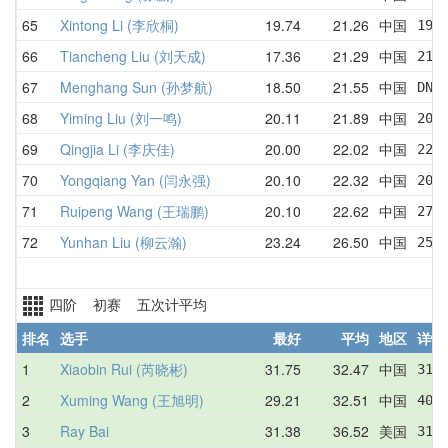
65
Xintong Li (李欣桐)
19.74
21.26
中国
19.
66
Tiancheng Liu (刘天成)
17.36
21.29
中国
21.
67
Menghang Sun (孙梦航)
18.50
21.55
中国
DNF
68
Yiming Liu (刘一鸣)
20.11
21.89
中国
20.
69
Qingjia Li (李庆佳)
20.00
22.02
中国
22.
70
Yongqiang Yan (闫永强)
20.10
22.32
中国
20.
71
Ruipeng Wang (王瑞鹏)
20.10
22.62
中国
27.
72
Yunhan Liu (柳云瀚)
23.24
26.50
中国
25.
四阶 初赛 五次计平均
排名
选手
最好
平均
地区
详情
1
Xiaobin Rui (芮晓彬)
31.75
32.47
中国
31.
2
Xuming Wang (王旭明)
29.21
32.51
中国
40.
3
Ray Bai
31.38
36.52
美国
31.