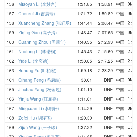
156
Miaoyan Li (李妙言)
1:31.85
1:58.91
中国
DNF
157
Chenrui Ji (吉晨瑞)
1:21.72
1:59.82
中国
DNF
158
Xuancheng Zhang (张轩丞)
1:44.44
2:06.47
中国
2:5
159
Ziqing Gao (高子清)
1:43.47
2:07.65
中国
DNF
160
Guanning Zhou (周观宁)
1:40.35
2:12.93
中国
1:4
161
Nuotong Li (李诺桐)
1:45.43
2:15.60
中国
2:4
162
Yide Li (李奕德)
1:50.85
2:17.25
中国
2:1
163
Bohong Ye (叶柏宏)
1:59.18
2:23.29
中国
2:5
164
Qihang Feng (冯启航)
38.01
DNF
中国
DNF
165
Jinchao Yang (杨金超)
1:01.10
DNF
中国
1:1
166
Yinjia Wang (汪胤嘉)
1:11.81
DNF
中国
1:1
167
Mingxuan Li (李明轩)
1:14.29
DNF
中国
DNF
168
Zefei Hu (胡泽飞)
1:20.39
DNF
中国
1:2
169
Zijun Wang (王子峻)
1:37.22
DNF
中国
1:3
170
Xiuying Feng (冯秀英)
1:41.85
DNF
中国
DNF