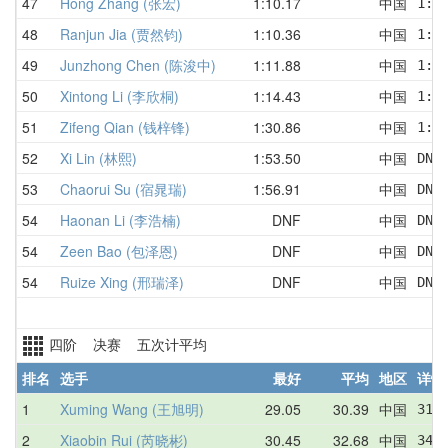
47
Hong Zhang (张宏)
1:10.17
中国
1:1
48
Ranjun Jia (贾然钧)
1:10.36
中国
1:1
49
Junzhong Chen (陈浚中)
1:11.88
中国
1:2
50
Xintong Li (李欣桐)
1:14.43
中国
1:1
51
Zifeng Qian (钱梓锋)
1:30.86
中国
1:4
52
Xi Lin (林熙)
1:53.50
中国
DNF
53
Chaorui Su (宿晁瑞)
1:56.91
中国
DNF
54
Haonan Li (李浩楠)
DNF
中国
DNF
54
Zeen Bao (包泽恩)
DNF
中国
DNF
54
Ruize Xing (邢瑞泽)
DNF
中国
DNF
四阶 决赛 五次计平均
排名
选手
最好
平均
地区
详情
1
Xuming Wang (王旭明)
29.05
30.39
中国
31.
2
Xiaobin Rui (芮晓彬)
30.45
32.68
中国
34.