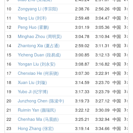
10
Zongyang Li (李宗阳)
2:38.76
2:56.26
中国
3:0
11
Yang Liu (刘洋)
2:59.48
3:04.47
中国
3:1
12
Peng Huo (霍鹏)
3:01.19
3:05.36
中国
3:0
13
Minghao Zhou (周明昊)
3:04.78
3:10.94
中国
3:0
14
Zhantong Xia (夏占通)
2:59.02
3:11.31
中国
3:3
15
Yicheng Duan (段易成)
3:00.85
3:12.13
中国
3:0
16
Yongan Liu (刘永安)
3:08.87
3:16.82
中国
3:0
17
Chenxiao He (何辰骁)
3:07.30
3:22.91
中国
3:4
18
Xuan Liu (刘璇)
3:14.59
3:23.70
中国
3:1
19
Yubo Ji (纪宇博)
3:17.33
3:23.79
中国
3:3
20
Junzhong Chen (陈浚中)
3:19.73
3:27.12
中国
3:2
21
Ruimin Yan (颜瑞民)
3:22.12
3:30.09
中国
3:3
22
Chenhao Ma (马晨皓)
3:25.21
3:32.94
中国
3:2
23
Hong Zhang (张宏)
3:19.14
3:34.66
中国
3:4