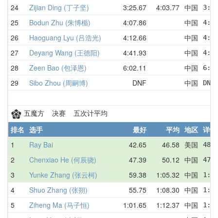
24
Zijian Ding (丁子坚)
3:25.67
4:03.77
中国
3:3
25
Bodun Zhu (朱博楯)
4:07.86
中国
4:0
26
Haoguang Lyu (吕浩光)
4:12.66
中国
4:1
27
Deyang Wang (王德阳)
4:41.93
中国
4:4
28
Zeen Bao (包泽恩)
6:02.11
中国
6:0
29
Sibo Zhou (周嗣博)
DNF
中国
DNF
五魔方 决赛 五次计平均
排名
选手
最好
平均
地区
详情
1
Ray Bai
42.65
46.58
美国
48.
2
Chenxiao He (何辰骁)
47.39
50.12
中国
47.
3
Yunke Zhang (张云柯)
59.38
1:05.32
中国
1:0
4
Shuo Zhang (张朔)
55.75
1:08.30
中国
1:1
5
Ziheng Ma (马子恒)
1:01.65
1:12.37
中国
1:1