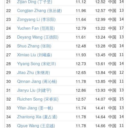
21
Zijian Ding (丁子坚)
11.12
12.52
中国
14.
22
Congjian Zhang (张丛健)
11.96
12.57
中国
13.
23
Zongyang Li (李宗阳)
11.64
12.99
中国
14.
24
Yuchen Fan (范雨晨)
12.79
13.22
中国
17.
25
Deyang Wang (王德阳)
11.61
13.24
中国
13.
26
Shuo Zhang (张朔)
12.48
13.28
中国
14.
27
Ximiao Liu (刘曦淼)
11.93
13.45
中国
11.
28
Yiyang Song (宋屹洋)
12.73
13.61
中国
14.
29
Jitao Zhu (朱继涛)
12.65
13.84
中国
12.
30
Qinnan Jiang (蒋沁楠)
11.78
13.85
中国
11.
31
Jianyu Liu (刘建宇)
12.86
13.93
中国
13.
32
Ruichen Song (宋睿宸)
12.57
14.07
中国
15.
33
Yifan Jiang (姜一帆)
11.74
14.41
中国
13.
34
Zhantong Xia (夏占通)
11.78
14.64
中国
14.
35
Qiyue Wang (王启越)
11.78
14.66
中国
11.