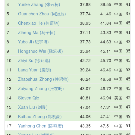
4
Yunke Zhang (张云柯)
37.88
39.55
中国
41.
5
Guanchen Zhou (周冠辰)
37.74
41.46
中国
37.
6
Chenxiao He (何辰骁)
38.95
41.84
中国
45.
7
Ziheng Ma (马子恒)
37.11
43.33
中国
41.
8
Yubo Ji (纪宇博)
37.73
44.63
中国
43.
9
Hongshuo Wei (魏宏硕)
35.94
45.11
中国
35.
10
Zhiyi Xu (徐郅逸)
42.72
45.70
中国
45.
11
Lang Yuan (袁朗)
39.24
46.46
中国
53.
12
Zhaoshuai Zhong (仲昭帅)
40.24
46.58
中国
45.
13
Zaiyang Zhang (张在旸)
43.07
46.72
中国
45.
14
Steven Qie
40.81
46.94
美国
42.
15
Xuan Liu (刘璇)
47.04
47.31
中国
47.
16
Kaihao Zheng (郑凯豪)
44.06
47.41
中国
49.
17
Yanhong Chen (陈燕宏)
43.35
47.51
中国
51.
18
Ximiao Liu (刘曦淼)
44.68
48.08
中国
48.