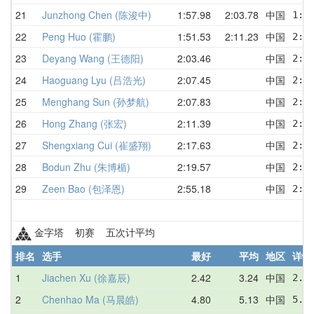
21
Junzhong Chen (陈浚中)
1:57.98
2:03.78
中国
1:5
22
Peng Huo (霍鹏)
1:51.53
2:11.23
中国
2:3
23
Deyang Wang (王德阳)
2:03.46
中国
2:2
24
Haoguang Lyu (吕浩光)
2:07.45
中国
2:1
25
Menghang Sun (孙梦航)
2:07.83
中国
2:0
26
Hong Zhang (张宏)
2:11.39
中国
2:1
27
Shengxiang Cui (崔盛翔)
2:17.63
中国
2:2
28
Bodun Zhu (朱博楯)
2:19.57
中国
2:1
29
Zeen Bao (包泽恩)
2:55.18
中国
2:5
金字塔 初赛 五次计平均
排名
选手
最好
平均
地区
详情
1
Jiachen Xu (徐嘉辰)
2.42
3.24
中国
2.4
2
Chenhao Ma (马晨皓)
4.80
5.13
中国
5.5