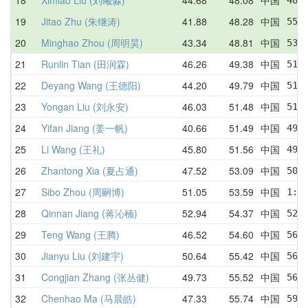
19
Jitao Zhu (朱继涛)
41.88
48.28
中国
55.
20
Minghao Zhou (周明昊)
43.34
48.81
中国
53.
21
Runlin Tian (田润霖)
46.26
49.38
中国
51.
22
Deyang Wang (王德阳)
44.20
49.79
中国
51.
23
Yongan Liu (刘永安)
46.03
51.48
中国
51.
24
Yifan Jiang (姜一帆)
40.66
51.49
中国
49.
25
Li Wang (王礼)
45.80
51.56
中国
49.
26
Zhantong Xia (夏占通)
47.52
53.09
中国
50.
27
Sibo Zhou (周嗣博)
51.05
53.59
中国
1:0
28
Qinnan Jiang (蒋沁楠)
52.94
54.37
中国
52.
29
Teng Wang (王腾)
46.52
54.60
中国
56.
30
Jianyu Liu (刘建宇)
50.64
55.42
中国
56.
31
Congjian Zhang (张丛健)
49.73
55.52
中国
56.
32
Chenhao Ma (马晨皓)
47.33
55.74
中国
59.