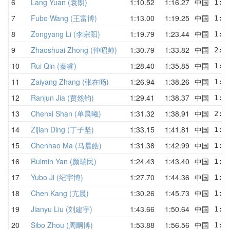
6
Lang Yuan (袁朗)
1:10.52
1:16.27
中国
1:1
7
Fubo Wang (王富博)
1:13.00
1:19.25
中国
1:1
8
Zongyang Li (李宗阳)
1:19.79
1:23.44
中国
1:1
9
Zhaoshuai Zhong (仲昭帅)
1:30.79
1:33.82
中国
2:0
10
Rui Qin (秦睿)
1:28.40
1:35.85
中国
1:3
11
Zaiyang Zhang (张在旸)
1:26.94
1:38.26
中国
1:3
12
Ranjun Jia (贾然钧)
1:29.41
1:38.37
中国
1:3
13
Chenxi Shan (单晨曦)
1:31.32
1:38.91
中国
2:1
14
Zijian Ding (丁子坚)
1:33.15
1:41.81
中国
1:4
15
Chenhao Ma (马晨皓)
1:31.38
1:42.99
中国
1:4
16
Ruimin Yan (颜瑞民)
1:24.43
1:43.40
中国
1:3
17
Yubo Ji (纪宇博)
1:27.70
1:44.36
中国
1:4
18
Chen Kang (亢晨)
1:30.26
1:45.73
中国
1:5
19
Jianyu Liu (刘建宇)
1:43.66
1:50.64
中国
1:4
20
Sibo Zhou (周嗣博)
1:53.88
1:56.56
中国
1:5