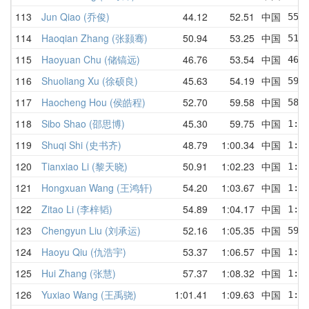
113
Jun Qiao (乔俊)
44.12
52.51
中国
55.
114
Haoqian Zhang (张颢骞)
50.94
53.25
中国
51.
115
Haoyuan Chu (储镐远)
46.76
53.54
中国
46.
116
Shuoliang Xu (徐硕良)
45.63
54.19
中国
59.
117
Haocheng Hou (侯皓程)
52.70
59.58
中国
58.
118
Sibo Shao (邵思博)
45.30
59.75
中国
1:1
119
Shuqi Shi (史书齐)
48.79
1:00.34
中国
1:0
120
Tianxiao Li (黎天晓)
50.91
1:02.23
中国
1:0
121
Hongxuan Wang (王鸿轩)
54.20
1:03.67
中国
1:0
122
Zitao Li (李梓韬)
54.89
1:04.17
中国
1:0
123
Chengyun Liu (刘承运)
52.16
1:05.35
中国
59.
124
Haoyu Qiu (仇浩宇)
53.37
1:06.57
中国
1:0
125
Hui Zhang (张慧)
57.37
1:08.32
中国
1:0
126
Yuxiao Wang (王禹骁)
1:01.41
1:09.63
中国
1:0