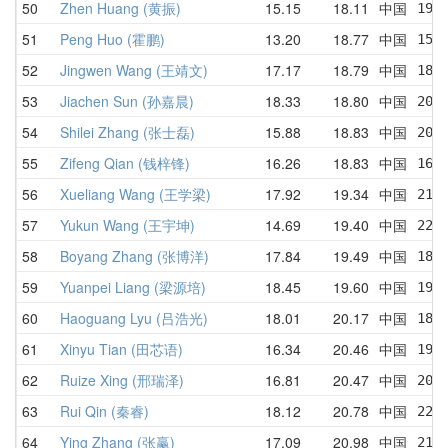
50
Zhen Huang (黄振)
15.15
18.11
中国
19.
51
Peng Huo (霍鹏)
13.20
18.77
中国
15.
52
Jingwen Wang (王靖文)
17.17
18.79
中国
18.
53
Jiachen Sun (孙嘉晨)
18.33
18.80
中国
20.
54
Shilei Zhang (张士磊)
15.88
18.83
中国
20.
55
Zifeng Qian (钱梓锋)
16.26
18.83
中国
16.
56
Xueliang Wang (王学梁)
17.92
19.34
中国
21.
57
Yukun Wang (王宇坤)
14.69
19.40
中国
22.
58
Boyang Zhang (张博洋)
17.84
19.49
中国
18.
59
Yuanpei Liang (梁源培)
18.45
19.60
中国
19.
60
Haoguang Lyu (吕浩光)
18.01
20.17
中国
18.
61
Xinyu Tian (田芯语)
16.34
20.46
中国
19.
62
Ruize Xing (邢瑞泽)
16.81
20.47
中国
20.
63
Rui Qin (秦睿)
18.12
20.78
中国
22.
64
Ying Zhang (张赢)
17.09
20.98
中国
21.