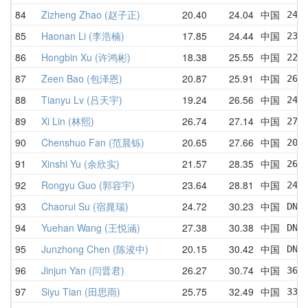
84
Zizheng Zhao (赵子正)
20.40
24.04
中国
24.
85
Haonan Li (李浩楠)
17.85
24.44
中国
23.
86
Hongbin Xu (许鸿彬)
18.38
25.55
中国
22.
87
Zeen Bao (包泽恩)
20.87
25.91
中国
26.
88
Tianyu Lv (吕天宇)
19.24
26.56
中国
24.
89
Xi Lin (林熙)
26.74
27.14
中国
27.
90
Chenshuo Fan (范晨铄)
20.65
27.66
中国
20.
91
Xinshi Yu (余欣实)
21.57
28.35
中国
26.
92
Rongyu Guo (郭容宇)
23.64
28.81
中国
24.
93
Chaorui Su (宿晁瑞)
24.72
30.23
中国
DNF
94
Yuehan Wang (王悦涵)
27.38
30.38
中国
DNF
95
Junzhong Chen (陈浚中)
20.15
30.42
中国
DNF
96
Jinjun Yan (闫晋君)
26.27
30.74
中国
36.
97
Siyu Tian (田思雨)
25.75
32.49
中国
33.