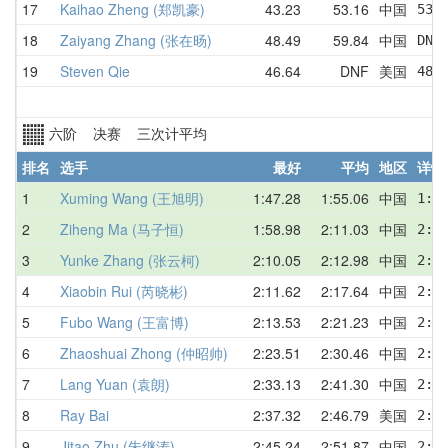
17
Kaihao Zheng (郑凯豪)
43.23
53.16
中国
53.
18
Zaiyang Zhang (张在旸)
48.49
59.84
中国
DNF
19
Steven Qie
46.64
DNF
美国
48.
六阶 决赛 三次计平均
排名
选手
最好
平均
地区
详情
1
Xuming Wang (王旭明)
1:47.28
1:55.06
中国
1:4
2
Ziheng Ma (马子恒)
1:58.98
2:11.03
中国
2:1
3
Yunke Zhang (张云柯)
2:10.05
2:12.98
中国
2:1
4
Xiaobin Rui (芮晓彬)
2:11.62
2:17.64
中国
2:1
5
Fubo Wang (王富博)
2:13.53
2:21.23
中国
2:2
6
Zhaoshuai Zhong (仲昭帅)
2:23.51
2:30.46
中国
2:4
7
Lang Yuan (袁朗)
2:33.13
2:41.30
中国
2:4
8
Ray Bai
2:37.32
2:46.79
美国
2:5
9
Jitao Zhu (朱继涛)
2:45.24
2:51.87
中国
2:5