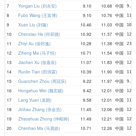
7
Yongan Liu (刘永安)
9.10
10.68
中国
9.1
8
Fubo Wang (王富博)
9.10
10.76
中国
11.
9
Xuan Liu (刘璇)
10.46
11.03
中国
10.
10
Chenxiao He (何辰骁)
10.92
11.37
中国
12.
11
Zhiyi Xu (徐郅逸)
10.28
11.38
中国
23.
12
Ziheng Ma (马子恒)
10.71
11.54
中国
12.
13
Jiachen Xu (徐嘉辰)
11.07
11.83
中国
12.
14
Runlin Tian (田润霖)
10.39
11.90
中国
11.
15
Guanchen Zhou (周冠辰)
9.22
11.97
中国
9.6
16
Hongshuo Wei (魏宏硕)
9.42
12.01
中国
12.
17
Lang Yuan (袁朗)
9.58
12.01
中国
11.
18
Jinhao Zhang (张金浩)
11.45
12.06
中国
12.
19
Zhaoshuai Zhong (仲昭帅)
11.49
12.21
中国
12.
20
Chenhao Ma (马晨皓)
10.71
12.26
中国
12.