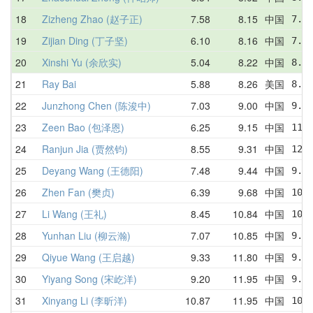
18
Zizheng Zhao (赵子正)
7.58
8.15
中国
7.6
19
Zijian Ding (丁子坚)
6.10
8.16
中国
7.3
20
Xinshi Yu (余欣实)
5.04
8.22
中国
8.9
21
Ray Bai
5.88
8.26
美国
8.2
22
Junzhong Chen (陈浚中)
7.03
9.00
中国
9.5
23
Zeen Bao (包泽恩)
6.25
9.15
中国
11.
24
Ranjun Jia (贾然钧)
8.55
9.31
中国
12.
25
Deyang Wang (王德阳)
7.48
9.44
中国
9.6
26
Zhen Fan (樊贞)
6.39
9.68
中国
10.
27
Li Wang (王礼)
8.45
10.84
中国
10.
28
Yunhan Liu (柳云瀚)
7.07
10.85
中国
9.0
29
Qiyue Wang (王启越)
9.33
11.80
中国
9.9
30
Yiyang Song (宋屹洋)
9.20
11.95
中国
9.2
31
Xinyang Li (李昕洋)
10.87
11.95
中国
10.