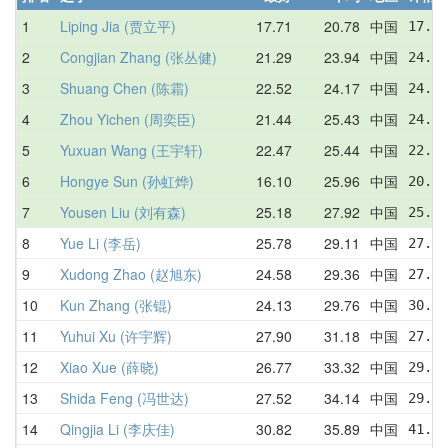
1
Liping Jia (贾立平)
17.71
20.78
中国
17.71
2
Congjian Zhang (张丛健)
21.29
23.94
中国
24.07
3
Shuang Chen (陈霜)
22.52
24.17
中国
24.52
4
Zhou Yichen (周奕臣)
21.44
25.43
中国
24.07
5
Yuxuan Wang (王宇轩)
22.47
25.44
中国
22.47
6
Hongye Sun (孙虹烨)
16.10
25.96
中国
20.29
7
Yousen Liu (刘有森)
25.18
27.92
中国
25.46
8
Yue Li (李岳)
25.78
29.11
中国
27.50
9
Xudong Zhao (赵旭东)
24.58
29.36
中国
27.34
10
Kun Zhang (张锟)
24.13
29.76
中国
30.22
11
Yuhui Xu (许宇辉)
27.90
31.18
中国
27.90
12
Xiao Xue (薛晓)
26.77
33.32
中国
29.68
13
Shida Feng (冯世达)
27.52
34.14
中国
29.69
14
Qingjia Li (李庆佳)
30.82
35.89
中国
41.19