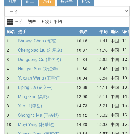
冠军
前三
所有
各选手
纪录
三阶 初赛 五次计平均
排名
选手
最好
平均
地区
详情
1
Shuang Chen (陈霜)
10.18
11.41
中国
11.25
2
Chengbiao Liu (刘承彪)
10.67
11.70
中国
11.50
3
Dongdong Qu (曲冬冬)
11.34
12.62
中国
12.49
4
Hongye Sun (孙虹烨)
11.80
13.49
中国
14.56
5
Yuxuan Wang (王宇轩)
10.94
13.54
中国
10.94
6
Liping Jia (贾立平)
12.68
14.11
中国
13.58
7
Ming Gao (高鸣)
12.90
15.11
中国
14.74
8
Yue Li (李岳)
14.73
15.21
中国
15.94
9
Shenghe Ma (马省鹤)
13.12
15.32
中国
16.82
10
Muyi Yang (杨慕屹)
14.29
15.32
中国
15.38
11
Yanwei Dong (董衍伟)
12.84
15.57
中国
12.84