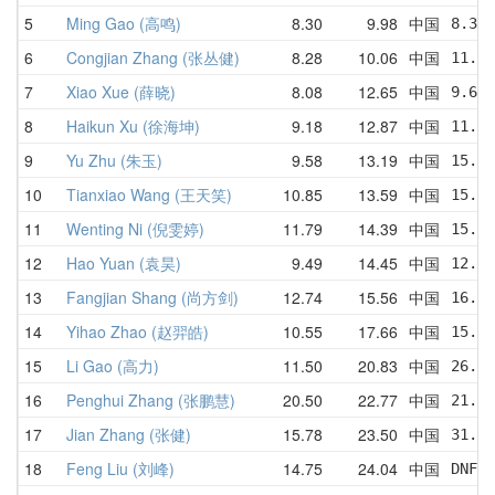
5
Ming Gao (高鸣)
8.30
9.98
中国
8.30 
6
Congjian Zhang (张丛健)
8.28
10.06
中国
11.71
7
Xiao Xue (薛晓)
8.08
12.65
中国
9.61 
8
Haikun Xu (徐海坤)
9.18
12.87
中国
11.41
9
Yu Zhu (朱玉)
9.58
13.19
中国
15.72
10
Tianxiao Wang (王天笑)
10.85
13.59
中国
15.86
11
Wenting Ni (倪雯婷)
11.79
14.39
中国
15.83
12
Hao Yuan (袁昊)
9.49
14.45
中国
12.50
13
Fangjian Shang (尚方剑)
12.74
15.56
中国
16.61
14
Yihao Zhao (赵羿皓)
10.55
17.66
中国
15.19
15
Li Gao (高力)
11.50
20.83
中国
26.90
16
Penghui Zhang (张鹏慧)
20.50
22.77
中国
21.42
17
Jian Zhang (张健)
15.78
23.50
中国
31.93
18
Feng Liu (刘峰)
14.75
24.04
中国
DNF  