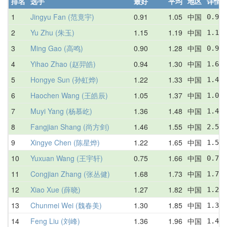
排名
选手
最好
平均
地区
详情
1
Jingyu Fan (范竟宇)
0.91
1.05
中国
0.93 
2
Yu Zhu (朱玉)
1.15
1.19
中国
1.15 
3
Ming Gao (高鸣)
0.90
1.28
中国
0.95 
4
Yihao Zhao (赵羿皓)
0.94
1.30
中国
1.62 
5
Hongye Sun (孙虹烨)
1.22
1.33
中国
1.43 
6
Haochen Wang (王皓辰)
1.05
1.37
中国
1.05 
7
Muyi Yang (杨慕屹)
1.36
1.48
中国
1.46 
8
Fangjian Shang (尚方剑)
1.46
1.55
中国
2.55 
9
Xingye Chen (陈星烨)
1.22
1.65
中国
1.53 
10
Yuxuan Wang (王宇轩)
0.75
1.66
中国
0.75 
11
Congjian Zhang (张丛健)
1.68
1.73
中国
1.78 
12
Xiao Xue (薛晓)
1.27
1.82
中国
1.27 
13
Chunmei Wei (魏春美)
1.30
1.85
中国
1.30 
14
Feng Liu (刘峰)
1.36
1.96
中国
1.43 