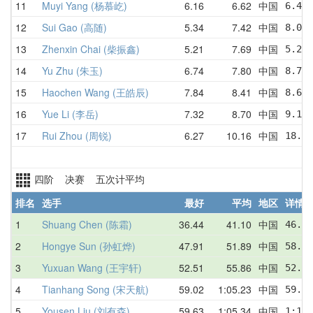
11
Muyi Yang (杨慕屹)
6.16
6.62
中国
6.44 
12
Sui Gao (高随)
5.34
7.42
中国
8.05 
13
Zhenxin Chai (柴振鑫)
5.21
7.69
中国
5.21 
14
Yu Zhu (朱玉)
6.74
7.80
中国
8.77 
15
Haochen Wang (王皓辰)
7.84
8.41
中国
8.65 
16
Yue Li (李岳)
7.32
8.70
中国
9.18 
17
Rui Zhou (周锐)
6.27
10.16
中国
18.46
四阶 决赛 五次计平均
排名
选手
最好
平均
地区
详情
1
Shuang Chen (陈霜)
36.44
41.10
中国
46.58
2
Hongye Sun (孙虹烨)
47.91
51.89
中国
58.72
3
Yuxuan Wang (王宇轩)
52.51
55.86
中国
52.51
4
Tianhang Song (宋天航)
59.02
1:05.23
中国
59.02
5
Yousen Liu (刘有森)
59.63
1:05.34
中国
1:14.