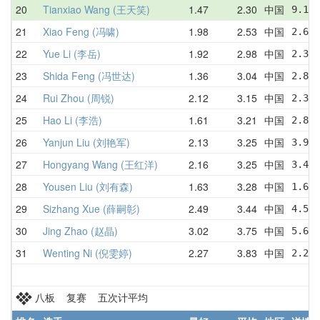
20
Tianxiao Wang (王天笑)
1.47
2.30
中国
9.13 
21
Xiao Feng (冯啸)
1.98
2.53
中国
2.61 
22
Yue Li (李岳)
1.92
2.98
中国
2.32 
23
Shida Feng (冯世达)
1.36
3.04
中国
2.88 
24
Rui Zhou (周锐)
2.12
3.15
中国
2.33 
25
Hao Li (李浩)
1.61
3.21
中国
2.84 
26
Yanjun Liu (刘艳军)
2.13
3.25
中国
3.90 
27
Hongyang Wang (王红洋)
2.16
3.25
中国
3.40 
28
Yousen Liu (刘有森)
1.63
3.28
中国
1.63 
29
Sizhang Xue (薛嗣彰)
2.49
3.44
中国
4.56 
30
Jing Zhao (赵晶)
3.02
3.75
中国
5.63 
31
Wenting Ni (倪雯婷)
2.27
3.83
中国
2.27 
八板 复赛 五次计平均