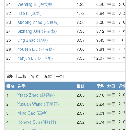
21
Wenting Ni (倪雯婷)
4.23
6.20
中国
5.00 
22
Hao Li (李浩)
4.72
6.64
中国
9.31 
23
Xudong Zhao (赵旭东)
7.50
8.00
中国
7.65 
24
Sizhang Xue (薛嗣彰)
7.35
8.12
中国
7.84 
25
Jing Zhao (赵晶)
8.57
9.45
中国
13.44
26
Yousen Liu (刘有森)
7.06
9.81
中国
7.22 
27
Yanjun Liu (刘艳军)
7.55
12.07
中国
7.55 
十二板 复赛 五次计平均
排名
选手
最好
平均
地区
详情
1
Yihao Zhao (赵羿皓)
2.05
2.16
中国
2.05 
2
Yuxuan Wang (王宇轩)
2.09
2.24
中国
2.22 
3
Ming Gao (高鸣)
2.37
2.61
中国
2.37 
4
Hongye Sun (孙虹烨)
2.52
2.74
中国
2.66 