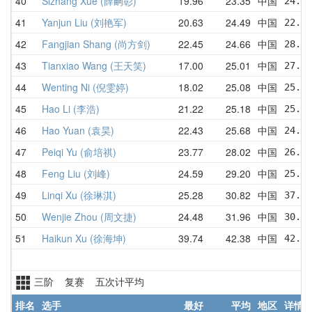
40
Sizhang Xue (薛嗣彰)
19.96
23.35
中国
24.24
41
Yanjun Liu (刘艳军)
20.63
24.49
中国
22.40
42
Fangjian Shang (尚方剑)
22.45
24.66
中国
28.42
43
Tianxiao Wang (王天笑)
17.00
25.01
中国
27.64
44
Wenting Ni (倪雯婷)
18.02
25.08
中国
25.25
45
Hao Li (李浩)
21.22
25.18
中国
25.30
46
Hao Yuan (袁昊)
22.43
25.68
中国
24.71
47
Peiqi Yu (俞培祺)
23.77
28.02
中国
26.45
48
Feng Liu (刘峰)
24.59
29.20
中国
25.66
49
Linqi Xu (徐琳淇)
25.28
30.82
中国
37.62
50
Wenjie Zhou (周文捷)
24.48
31.96
中国
30.40
51
Haikun Xu (徐海坤)
39.74
42.38
中国
42.67
三阶 复赛 五次计平均
排名
选手
最好
平均
地区
详情