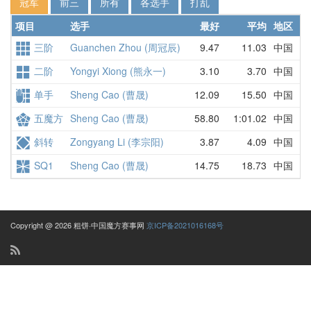
冠军
前三
所有
各选手
打乱
项目
选手
最好
平均
地区
详
三阶
Guanchen Zhou (周冠辰)
9.47
11.03
中国
11
二阶
Yongyi Xiong (熊永一)
3.10
3.70
中国
3.
单手
Sheng Cao (曹晟)
12.09
15.50
中国
19
五魔方
Sheng Cao (曹晟)
58.80
1:01.02
中国
1:
斜转
Zongyang Li (李宗阳)
3.87
4.09
中国
5.
SQ1
Sheng Cao (曹晟)
14.75
18.73
中国
24
Copyright @ 2026 粗饼·中国魔方赛事网
京ICP备2021016168号