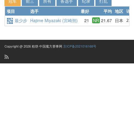
冠军
前三
所有
各选手
纪录
打乱
项目
选手
最好
平均
地区
详
最少步
Hajime Miyazaki (宮崎朔)
21
NR
21.67
日本
23 
Copyright @ 2026 粗饼·中国魔方赛事网
京ICP备2021016168号